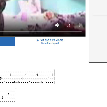
►
Vitesse Ralentie
Slow down speed
----------------------------|
-----4-------4-----4-------4|
5----------4-------------4--|
--4----4-4-----4-----4-4----|
--------|
----5---|
-5------|
--------|