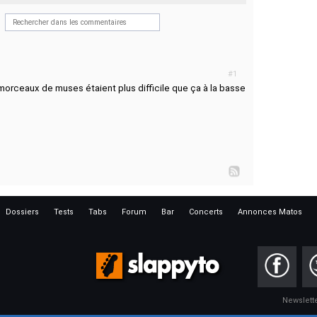
#1
 morceaux de muses étaient plus difficile que ça à la basse
Dossiers
Tests
Tabs
Forum
Bar
Concerts
Annonces Matos
Newslett