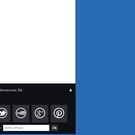
▲
Annonces Zik
er