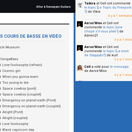
Taikira
et Cell
ont commenté
Aller à Sweepyto Guitare
le topic [Le Topic du Freepost
7]
de Vikie
il y a 1 semain
Aeros'Miss
et Cell
ont
commenté
le topic [une
chope s'il vous plait !]
de
Adrien21
S COURS DE BASSE EN VIDÉO
il y a 1 moi
Aeros'Miss
et Cell
ont
cle Museum
commenté
le topic [La mort
de Slappyto?]
de kurt
CongaBass
il y a 1 moi
i
Love foolosophy (refrain)
Cell
a voté pour
le message
i
Cosmic girl
de Aeros'Miss
il y a 1 moi
i
When you gonna learn
Cell
a voté pour
le message
i
Too young to die
de Malicia
i
Space cowboy (pont)
il y a 1 moi
i
Space cowboy (couplet)
▼
i
Emergency on planet earth (Pont)
i
Emergency on planet earth (couplet)
i
Alright (Pont)
i
Alright (couplet)
i
Love foolosophy
i
Black capricorn day