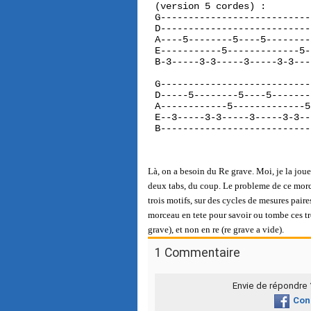
(version 5 cordes) :
G---------------------------
D---------------------------
A----5--------5----5--------
E-----------5-------------5-
B-3-----3-3-----3-----3-3---
G---------------------------
D-----5--------5----5-------
A------------5-------------5
E--3-----3-3-----3-----3-3--
B---------------------------
Là, on a besoin du Re grave. Moi, je la joue 
deux tabs, du coup. Le probleme de ce morcea
trois motifs, sur des cycles de mesures paires
morceau en tete pour savoir ou tombe ces troi
grave), et non en re (re grave a vide).
1 Commentaire
Envie de répondre
Con