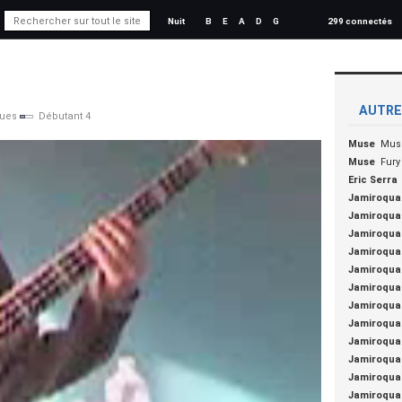
Nuit
B
E
A
D
G
299 connectés
AUTRE
vues
Débutant 4
Muse
Mus
Muse
Fury
Eric Serra
Jamiroqua
Jamiroqua
Jamiroqua
Jamiroqua
Jamiroqua
Jamiroqua
Jamiroqua
Jamiroqua
Jamiroqua
Jamiroqua
Jamiroqua
Jamiroqua