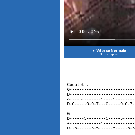
►
Vitesse Normale
Normal speed
Couplet :
G---------------------------
D---------------------------
A----5--------5----5--------
D-0-----0-0-7---0-----0-0-7-
G---------------------------
D------5--------5-----5-----
A-------------5-------------
D--5------5-5------5-----5-5