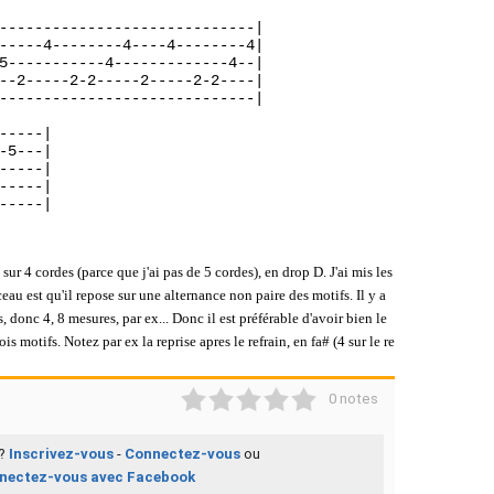
-----------------------------|
-----4--------4----4--------4|
5-----------4-------------4--|
--2-----2-2-----2-----2-2----|
-----------------------------|
-----|
-5---|
-----|
-----|
-----|

sur 4 cordes (parce que j'ai pas de 5 cordes), en drop D. J'ai mis les
u est qu'il repose sur une alternance non paire des motifs. Il y a
, donc 4, 8 mesures, par ex... Donc il est préférable d'avoir bien le
s motifs. Notez par ex la reprise apres le refrain, en fa# (4 sur le re
1
2
3
4
5
0 notes
 ?
Inscrivez-vous
-
Connectez-vous
ou
nectez-vous avec Facebook