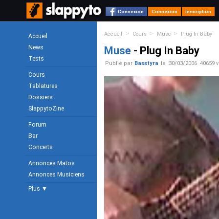
Connexion
Connexion
Inscription
>
>
>
Accueil
Cours
Muse
Plug In Baby
Accueil
News
Muse
- Plug In Baby
Tests
Publié par
Basstyra
le
30/03/2006
40659 
Cours
Tablatures
Dossiers
SlappytoZine
Forum
Bar
Concerts
Annonces Matos
Annonces Musiciens
Plus ▼