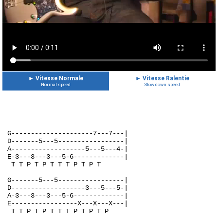
►
Vitesse Normale
►
Vitesse Ralentie
Normal speed
Slow down speed
G---------------------7---7---|
D-------5---5-----------------|
A-------------------5---5---4-|
E-3---3---3---5-6-------------|
 T T P T P T T T P T P T
G-------5---5-----------------|
D-------------------3---5---5-|
A-3---3---3---5-6-------------|
E-----------------X---X---X---|
 T T P T P T T T P T P T P
