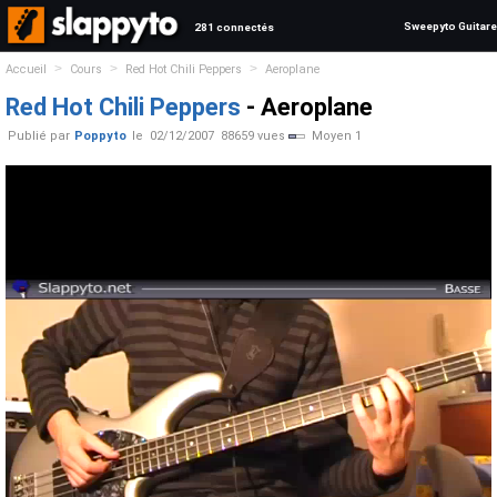
Sweepyto Guitare
281 connectés
>
>
>
Accueil
Cours
Red Hot Chili Peppers
Aeroplane
Red Hot Chili Peppers
- Aeroplane
Publié par
Poppyto
le
02/12/2007
88659 vues
Moyen 1