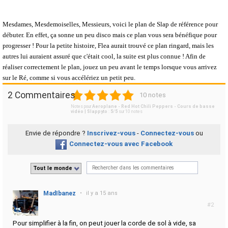
Mesdames, Mesdemoiselles, Messieurs, voici le plan de Slap de référence pour
débuter. En effet, ça sonne un peu disco mais ce plan vous sera bénéfique pour
progresser ! Pour la petite histoire, Flea aurait trouvé ce plan ringard, mais les
autres lui auraient assuré que c'était cool, la suite est plus connue ! Afin de
réaliser correctement le plan, jouez un peu avant le temps lorsque vous arrivez
sur le Ré, comme si vous accélériez un petit peu.
1
2
3
4
5
2 Commentaires
10 notes
Notes pour
Aeroplane - Red Hot Chili Peppers - Cours de basse
vidéo | Slappyto
:
5
/
5
sur
10
notes
Envie de répondre ?
Inscrivez-vous
-
Connectez-vous
ou
Connectez-vous avec Facebook
Tout le monde
MadIbanez
•
il y a 15 ans
#2
Pour simplifier à la fin, on peut jouer la corde de sol à vide, sa