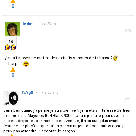
0
le daf
•
il y a 23 ans
#20
19
y'aurait moyen de mettre des extraits sonores de ta basse?
s'il te plait
0
TaYgO
•
il y a 23 ans
#21
tiens ben quand j'y pense je suis bien vert, je m'etais interessé de tres
tres pres a la Mayones Be4 Black 900€... boum je maile pour savoir si
elle est dispo...et ben non elle est vendue, il n'en aura plus avant
fevrier et le pb c'est que j'ai un besoin urgent de bon matos donc je
peux pas attendre !!! degouté le garçon..