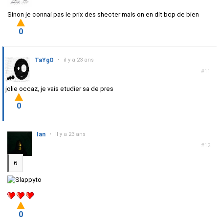
Sinon je connai pas le prix des shecter mais on en dit bcp de bien
0
TaYgO
•
il y a 23 ans
#11
jolie occaz, je vais etudier sa de pres
0
Ian
•
il y a 23 ans
#12
6
0