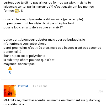
surtout que tu dit ne pas aimer les formes warwick, mais tu te
laisserais tenter par la mayonnes?? c'est quaziment les memes
formes
:-S
donc en basse polyvalente je dit warwick (par exemple).
tu peut jouer tout les style de zique cité plus haut.
pour le look: en a tu déja vu une en vraix??
perso cort... bien pour debuter, mais pour ce budget la, je
m'orienterais vers autre chose.
pareil pour yahm. c'est trés bien, mais ces basses n'ont pas asser de
personnalité.
ibanez, pas asser polyvalente.
la sub: trop chere pour ce que c'est.
mayones: connait pas.
0
lowmid
•
il y a 23 ans
#30
MM okkaze, chez basscentral ou mème en cherchant sur guitarplug
ou audifanzine