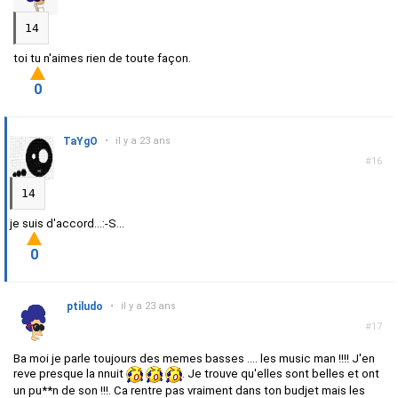
14
toi tu n'aimes rien de toute façon.
0
TaYgO
•
il y a 23 ans
#16
14
je suis d'accord...:-S...
0
ptiludo
•
il y a 23 ans
#17
Ba moi je parle toujours des memes basses .... les music man !!!! J'en
reve presque la nnuit
. Je trouve qu'elles sont belles et ont
un pu**n de son !!!. Ca rentre pas vraiment dans ton budjet mais les