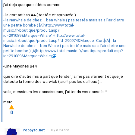
j'ai deja quelques idées comme :
- la cort artisan A4 ( testée et aprouvée )
- la Narwhale de chez.... ben Whale ( pas testée mais sa a l'air d'etre
une petite bombe ) [A]http://www.total-
music.fr/boutique/produit.asp?
id=291089&Marque=Whale">http://www.total-
music.fr/boutique/produit.asp?id=290974&Marque=Cort[/A] - la
Narwhale de chez.... ben Whale ( pas testée mais sa a l'air d'etre une
petite bombe ) [A]http://www.total-music.fr/boutique/produit.asp?
id=291089&Marque=Whale
-Une Mayones Be4
que dire d'autre mis a part que fender j'aime pas vraiment et que je
deteste la forme des warwick ( aie !! pas les cailloux )...
voila, messieurs les connaisseurs, j'attends vos conseils !!
merci
0
Poppyto.net
•
il y a 23 ans