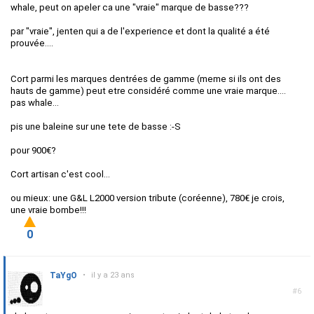
whale, peut on apeler ca une "vraie" marque de basse???
par "vraie", jenten qui a de l'experience et dont la qualité a été
prouvée....
Cort parmi les marques dentrées de gamme (meme si ils ont des
hauts de gamme) peut etre considéré comme une vraie marque....
pas whale...
pis une baleine sur une tete de basse :-S
pour 900€?
Cort artisan c'est cool...
ou mieux: une G&L L2000 version tribute (coréenne), 780€ je crois,
une vraie bombe!!!
0
TaYgO
•
il y a 23 ans
#6