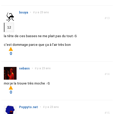
bouya
•
il y a 23 ans
#13
12
la tête de ces basses ne me plait pas du tout:-S
c'est dommage parce que ça à l'air très bon
0
sebass
•
il y a 23 ans
#14
moi je la trouve très moche :-S
0
Poppyto.net
•
il y a 23 ans
#15