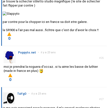
je trouve la schecter stiletto studio magnifique ( le site de schecter
fait flipper par contre )
par contre pour la chopper ici en france sa doit etre galere..
la SR900 a l'air pas mal aussi...fichtre que c'est dur d'avoir le choix !!
0
Poppyto.net
•
il y a 23 ans
#26
moi je prendrai la noguera d'occaz...si tu aime les basse de luthier
(made in france en plus)
0
TaYgO
•
il y a 23 ans
#27
je me suis renseigné pour la noguera, il m'a envoyé quelques photos,