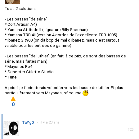
Tu as 2 solutions:
- Les basses "de série"
* Cort Artisan A4)
* Yamaha Attitude II (signature Billy Sheehan)
* Yamaha TRB 4II (version 4 cordes de l'excellente TRB 1005)
* Ibanez SR900 (on dit bcp de mal d'Ibanez, mais c'est surtout
valable pour les entrées de gamme)
- Les basses "de luthier" (en fait, à ce prix, ce sont des basses de
série, mais faites main)
* Mayones Be4
* Schecter Stiletto Studio
* Tune
A priori, je t'orienterais volontier vers les basse de luthier. Et plus
particulièrement vers Mayones, of course
0
TaYgO
•
il y a 23 ans
#25