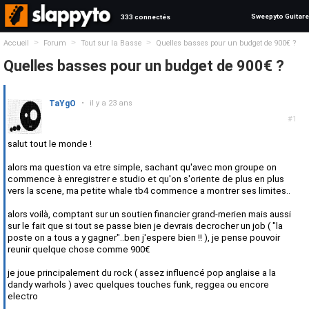
Sweepyto Guitare
333 connectés
>
>
>
Accueil
Forum
Tout sur la Basse
Quelles basses pour un budget de 900€ ?
Quelles basses pour un budget de 900€ ?
TaYgO
•
il y a 23 ans
#1
salut tout le monde !
alors ma question va etre simple, sachant qu'avec mon groupe on
commence à enregistrer e studio et qu'on s'oriente de plus en plus
vers la scene, ma petite whale tb4 commence a montrer ses limites..
alors voilà, comptant sur un soutien financier grand-merien mais aussi
sur le fait que si tout se passe bien je devrais decrocher un job ( "la
poste on a tous a y gagner"..ben j'espere bien !! ), je pense pouvoir
reunir quelque chose comme 900€
je joue principalement du rock ( assez influencé pop anglaise a la
dandy warhols ) avec quelques touches funk, reggea ou encore
electro