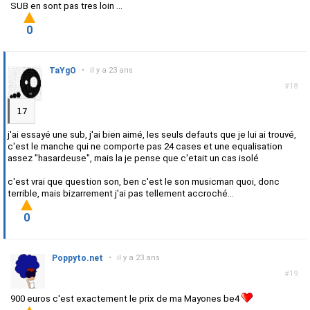
SUB en sont pas tres loin ...
0
TaYgO
•
il y a 23 ans
#18
17
j'ai essayé une sub, j'ai bien aimé, les seuls defauts que je lui ai trouvé,
c'est le manche qui ne comporte pas 24 cases et une equalisation
assez "hasardeuse", mais la je pense que c'etait un cas isolé
c'est vrai que question son, ben c'est le son musicman quoi, donc
terrible, mais bizarrement j'ai pas tellement accroché...
0
Poppyto.net
•
il y a 23 ans
#19
900 euros c'est exactement le prix de ma Mayones be4