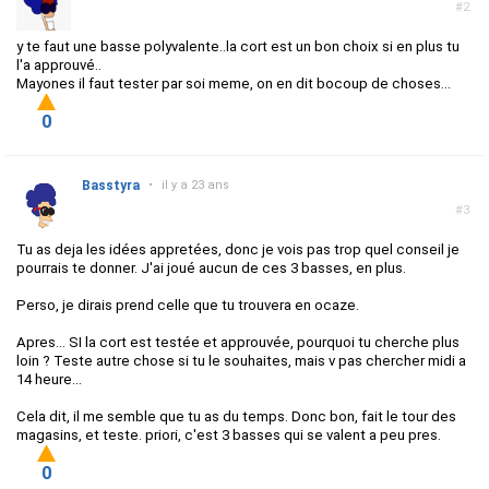
#2
y te faut une basse polyvalente..la cort est un bon choix si en plus tu
l'a approuvé..
Mayones il faut tester par soi meme, on en dit bocoup de choses...
0
Basstyra
•
il y a 23 ans
#3
Tu as deja les idées appretées, donc je vois pas trop quel conseil je
pourrais te donner. J'ai joué aucun de ces 3 basses, en plus.
Perso, je dirais prend celle que tu trouvera en ocaze.
Apres... SI la cort est testée et approuvée, pourquoi tu cherche plus
loin ? Teste autre chose si tu le souhaites, mais v pas chercher midi a
14 heure...
Cela dit, il me semble que tu as du temps. Donc bon, fait le tour des
magasins, et teste. priori, c'est 3 basses qui se valent a peu pres.
0