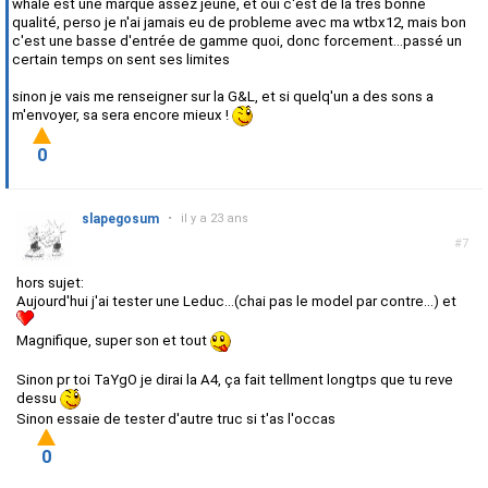
whale est une marque assez jeune, et oui c'est de la tres bonne
qualité, perso je n'ai jamais eu de probleme avec ma wtbx12, mais bon
c'est une basse d'entrée de gamme quoi, donc forcement...passé un
certain temps on sent ses limites
sinon je vais me renseigner sur la G&L, et si quelq'un a des sons a
m'envoyer, sa sera encore mieux !
0
slapegosum
•
il y a 23 ans
#7
hors sujet:
Aujourd'hui j'ai tester une Leduc...(chai pas le model par contre...) et
Magnifique, super son et tout
Sinon pr toi TaYgO je dirai la A4, ça fait tellment longtps que tu reve
dessu
Sinon essaie de tester d'autre truc si t'as l'occas
0