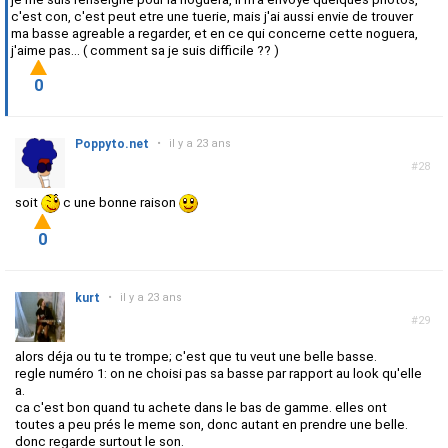
c'est con, c'est peut etre une tuerie, mais j'ai aussi envie de trouver
ma basse agreable a regarder, et en ce qui concerne cette noguera,
j'aime pas... ( comment sa je suis difficile ?? )
0
Poppyto.net
•
il y a 23 ans
#28
soit
c une bonne raison
0
kurt
•
il y a 23 ans
#29
alors déja ou tu te trompe; c'est que tu veut une belle basse.
regle numéro 1: on ne choisi pas sa basse par rapport au look qu'elle
a.
ca c'est bon quand tu achete dans le bas de gamme. elles ont
toutes a peu prés le meme son, donc autant en prendre une belle.
donc regarde surtout le son.