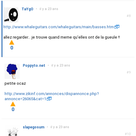
TaYgO
•
il y a 23 ans
#8
http://www.whaleguitars.com/whaleguitars/main/basses.htm
allez regarder... je trouve quand meme qu'elles ont de la gueule !!
0
Poppyto.net
•
il y a 23 ans
#9
petite ocaz
http://www.zikinf.com/annonces/dispannonce.php?
annonce=26065&cat=1
0
slapegosum
•
il y a 23 ans
#10