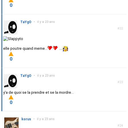
0
TaYgO
•
il y a 23 ans
#22
elle poutre quand meme...
....
0
TaYgO
•
il y a 23 ans
#23
y'a de quoi se la prendre et se la mordre...
0
korus
•
il y a 23 ans
#24