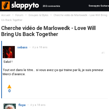
Sweepyto Guitare
232 connectés
>
>
>
Accueil
Forum
Groupes & Styles
Cherche vidéo de Marlowedk - Love Will Bring
Us Back Together
Cherche vidéo de Marlowedk - Love Will
Bring Us Back Together
sebass
•
il y a 18 ans
#1
Salut !
Tout est dans le titre... si vous avez ça qui traine par là, je suis preneur.
Merci d'avance.
0
flope
•
il y a 18 ans