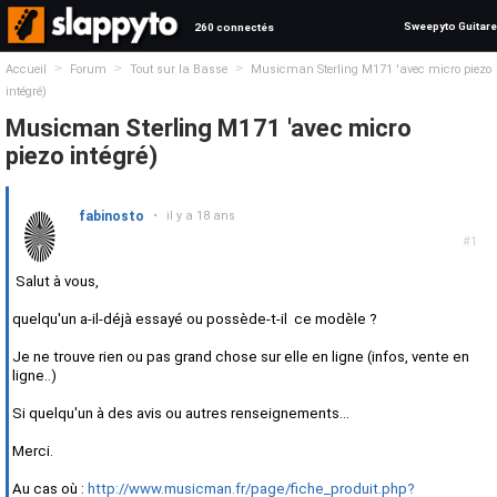
Sweepyto Guitare
260 connectés
>
>
>
Accueil
Forum
Tout sur la Basse
Musicman Sterling M171 'avec micro piezo
intégré)
Musicman Sterling M171 'avec micro
piezo intégré)
fabinosto
•
il y a 18 ans
#1
Salut à vous,
quelqu'un a-il-déjà essayé ou possède-t-il ce modèle ?
Je ne trouve rien ou pas grand chose sur elle en ligne (infos, vente en
ligne..)
Si quelqu'un à des avis ou autres renseignements...
Merci.
Au cas où :
http://www.musicman.fr/page/fiche_produit.php?