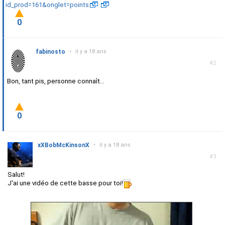
id_prod=161&onglet=points
0
fabinosto
•
il y a 18 ans
#2
Bon, tant pis, personne connaît...
0
xXBobMcKinsonX
•
il y a 18 ans
#3
Salut!
J'ai une vidéo de cette basse pour toi!