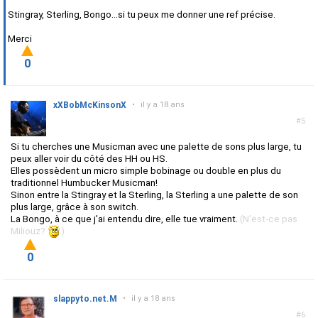
Stingray, Sterling, Bongo...si tu peux me donner une ref précise.
Merci
0
xXBobMcKinsonX
•
il y a 18 ans
#5
Si tu cherches une Musicman avec une palette de sons plus large, tu
peux aller voir du côté des HH ou HS.
Elles possèdent un micro simple bobinage ou double en plus du
traditionnel Humbucker Musicman!
Sinon entre la Stingray et la Sterling, la Sterling a une palette de son
plus large, grâce à son switch.
La Bongo, à ce que j'ai entendu dire, elle tue vraiment.
(N'est-ce pas
Miliouz?
)
0
slappyto.net.M
•
il y a 18 ans
#6