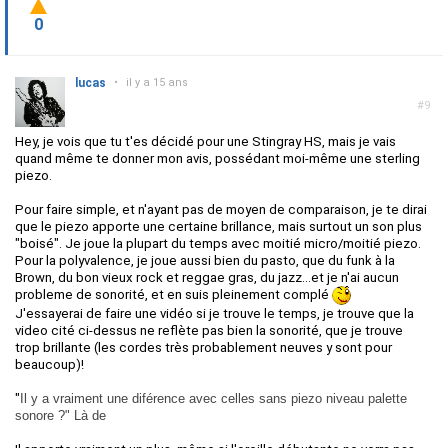
0
lucas
•
il y a 15 ans
#9
Hey, je vois que tu t'es décidé pour une Stingray HS, mais je vais
quand même te donner mon avis, possédant moi-même une sterling
piezo.
Pour faire simple, et n'ayant pas de moyen de comparaison, je te dirai
que le piezo apporte une certaine brillance, mais surtout un son plus
"boisé". Je joue la plupart du temps avec moitié micro/moitié piezo.
Pour la polyvalence, je joue aussi bien du pasto, que du funk à la
Brown, du bon vieux rock et reggae gras, du jazz...et je n'ai aucun
probleme de sonorité, et en suis pleinement complé
J'essayerai de faire une vidéo si je trouve le temps, je trouve que la
video cité ci-dessus ne reflète pas bien la sonorité, que je trouve
trop brillante (les cordes très probablement neuves y sont pour
beaucoup)!
"
Il y a vraiment une diférence avec celles sans piezo niveau palette
sonore ?" Là de