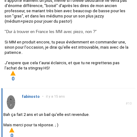
Il apporte vraiment un plus, même si l'oreille débutante ne verra pas
d'énorme différence, "boisé" d'après les dires de mon ancien
professeur, se mariant très bien avec beaucoup de basse pour les
son "gras", et dans les médiums pour un son plus jazzy
(médium+piezo pour jouer du pasto!)
"Dur à trouver en France les MM avec piezo, non ?"
Si MM en produit encore, tu peux évidemment en commander une,
sinon pour l'occasion, je dirai qu'elle est introuvable, mais avec de la
patience..
J'espere que cela t'aurai éclaircis, et que tu ne regretteras pas
l'achat de ta stingray HS!
0
fabinosto
•
il y a 15 ans
#10
Bah ça fait 2 ans et un bail qu'elle est revendue.
Mais merci pour ta réponse. ; )
0