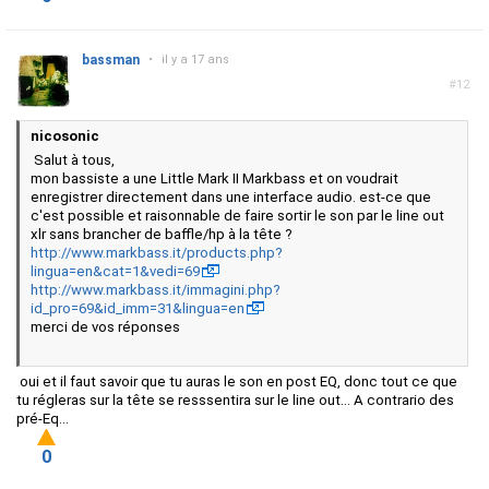
bassman
•
il y a 17 ans
#12
nicosonic
Salut à tous,
mon bassiste a une Little Mark II Markbass et on voudrait
enregistrer directement dans une interface audio. est-ce que
c'est possible et raisonnable de faire sortir le son par le line out
xlr sans brancher de baffle/hp à la tête ?
http://www.markbass.it/products.php?
lingua=en&cat=1&vedi=69
http://www.markbass.it/immagini.php?
id_pro=69&id_imm=31&lingua=en
merci de vos réponses
oui et il faut savoir que tu auras le son en post EQ, donc tout ce que
tu régleras sur la tête se resssentira sur le line out... A contrario des
pré-Eq...
0