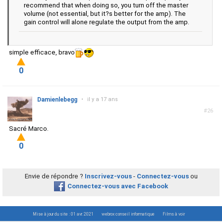
recommend that when doing so, you turn off the master
volume (not essential, but it?s better for the amp). The
gain control will alone regulate the output from the amp.
simple efficace, bravo
0
Damienlebegg
•
il y a 17 ans
#26
Sacré Marco.
0
Envie de répondre ?
Inscrivez-vous
-
Connectez-vous
ou
Connectez-vous avec Facebook
Mise à jour du site : 01 avr. 2021
webrox conseil informatique
Films à voir