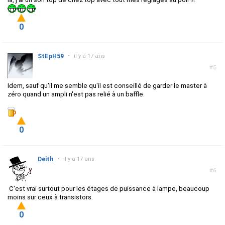
0
StEpH59
•
il y a 17 ans
#5
Idem, sauf qu'il me semble qu'il est conseillé de garder le master à
zéro quand un ampli n'est pas relié à un baffle.
0
Deith
•
il y a 17 ans
#6
C'est vrai surtout pour les étages de puissance à lampe, beaucoup
moins sur ceux à transistors.
0