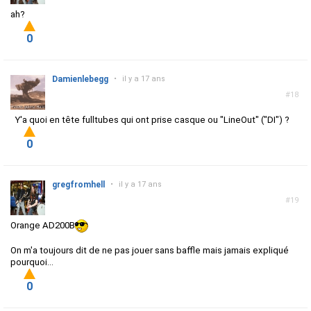
ah?
0
Damienlebegg
•
il y a 17 ans
#18
Y'a quoi en tête fulltubes qui ont prise casque ou "LineOut" ("DI") ?
0
gregfromhell
•
il y a 17 ans
#19
Orange AD200B
On m'a toujours dit de ne pas jouer sans baffle mais jamais expliqué
pourquoi...
0