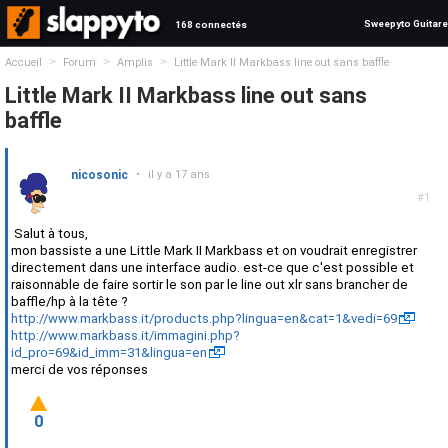
Sweepyto Guitare
168 connectés
>
>
>
Accueil
Forum
Amplis
Little Mark II Markbass line out sans baffle
Little Mark II Markbass line out sans
baffle
nicosonic
•
il y a 17 ans
#1
Salut à tous,
mon bassiste a une Little Mark II Markbass et on voudrait enregistrer
directement dans une interface audio. est-ce que c'est possible et
raisonnable de faire sortir le son par le line out xlr sans brancher de
baffle/hp à la tête ?
http://www.markbass.it/products.php?lingua=en&cat=1&vedi=69
http://www.markbass.it/immagini.php?
id_pro=69&id_imm=31&lingua=en
merci de vos réponses
0