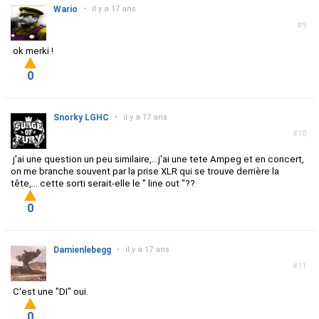
Wario
•
il y a 17 ans
#9
ok merki !
0
Snorky LGHC
•
il y a 17 ans
#10
j'ai une question un peu similaire,...j'ai une tete Ampeg et en concert,
on me branche souvent par la prise XLR qui se trouve derrière la
tête,... cette sorti serait-elle le " line out "??
0
Damienlebegg
•
il y a 17 ans
#11
C'est une "DI" oui.
0