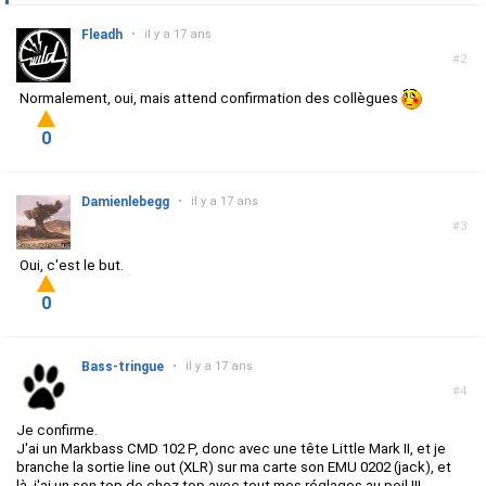
Fleadh
•
il y a 17 ans
#2
Normalement, oui, mais attend confirmation des collègues
0
Damienlebegg
•
il y a 17 ans
#3
Oui, c'est le but.
0
Bass-tringue
•
il y a 17 ans
#4
Je confirme.
J'ai un Markbass CMD 102 P, donc avec une tête Little Mark II, et je
branche la sortie line out (XLR) sur ma carte son EMU 0202 (jack), et
là, j'ai un son top de chez top avec tout mes réglages au poil !!!