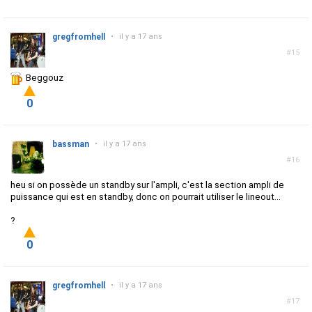
gregfromhell
•
il y a 17 ans
#15
Beggouz
0
bassman
•
il y a 17 ans
#16
heu si on possède un standby sur l'ampli, c'est la section ampli de
puissance qui est en standby, donc on pourrait utiliser le lineout...
?
0
gregfromhell
•
il y a 17 ans
#17