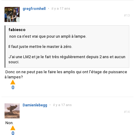
gregfromhell
•
il y a 17 ans
#13
fabiesco
non ca n'est vrai que pour un ampli à lampe.
Il faut juste mettre le master à zéro.
J'ai une LM2 et je le fait très régulièrement depuis 2 ans et aucun
souci.
Donc on ne peut pas le faire les amplis qui ont l'étage de puissance
à lampes?
0
Damienlebegg
•
il y a 17 ans
#14
Non.
0