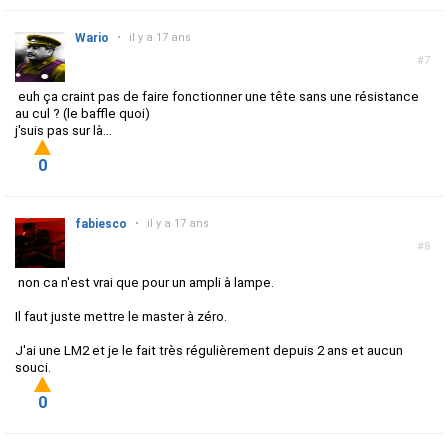
Wario
•
il y a 17 ans
#7
euh ça craint pas de faire fonctionner une tête sans une résistance
au cul ? (le baffle quoi)
j'suis pas sur là...
0
fabiesco
•
il y a 17 ans
#8
non ca n'est vrai que pour un ampli à lampe.
Il faut juste mettre le master à zéro.
J'ai une LM2 et je le fait très régulièrement depuis 2 ans et aucun
souci.
0