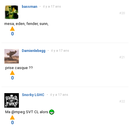
bassman
•
il y a 17 ans
#20
mesa, eden, fender, sunn,
0
Damienlebegg
•
il y a 17 ans
#21
prise casque ??
0
Snorky LGHC
•
il y a 17 ans
#22
Ma @mpeg SVT CL alors
0