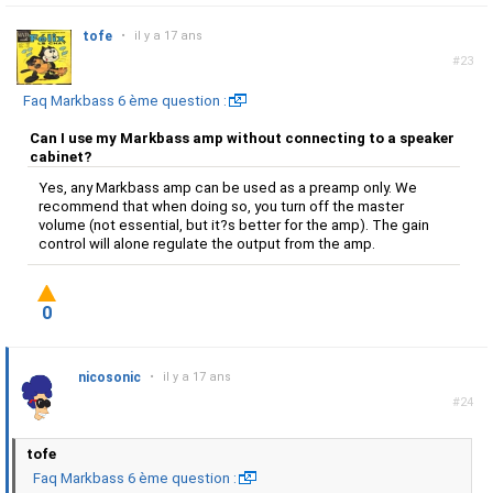
tofe
•
il y a 17 ans
#23
Faq Markbass 6 ème question :
Can I use my Markbass amp without connecting to a speaker
cabinet?
Yes, any Markbass amp can be used as a preamp only. We
recommend that when doing so, you turn off the master
volume (not essential, but it?s better for the amp). The gain
control will alone regulate the output from the amp.
0
nicosonic
•
il y a 17 ans
#24
tofe
Faq Markbass 6 ème question :