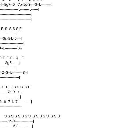
-|--5g7--5h-7p-5s-3----3--L---------|
---------------5--------5------|
----------------------------|
----------------------------|
E S S S S E
---------------|
-----3s-5-L-5----|
-------------------|
3--L-----------3--|
 E E E E Q E
-------3g5-------|
---------------|
--2--3--L---------3--|
----------------|
 E E E E S S S S Q
---------7h-9-L\----|
------------------|
6--6--7--L-7------------|
-------------------|
Q S S S S S S S S S S S S S S S S
--------5p-3----------------|
-------------5-3------------|