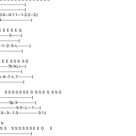
---------------------|
---------------------|
---0-0---0-1-1---1-2-2---2-|
------------------------|
 E E E E E Q.
---------5~------|
----------------|
--1--2--3--L----------|
------------------|
E E E S S S S Q
---------7h-9-L\----|
------------------|
--6--7--L-7------------|
-------------------|
Q S S S S S S E S S S S S S S S
---------------------------|
---------5p-3---------------|
----------------5-3~-L~-1-----|
3---3---1-3-----------------3-1-|
r
 S S E S S S S S S E E Q E
--------------------------|