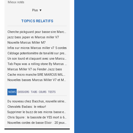
Mieux notés
Plus ▼
TOPICS RELATIFS
Cherche pickguard pour basse sire Marcus Miller V7 4 cordes
jazz bass japan vs Marcus miller V7
Nouvelle Marcus Miller M7
Infos sur micros Marcus miller v7 5 cordes
Câblage potentiomètre de tonalité sur preamp East j retro Marcus Miller
Un son lourd et claquant avec une Marcus Miller ?
Tab Papa was a rolling stone By Marcus Miller
Marcus Miller V7 ou Fender Jazz bass
Cache micro manche SIRE MARCUS MILLER VINTAGE V7 FRENE
Nouvelles basses Marcus Miller V7 et M3 by sire
NEWS
DOSSIERS
TABS
COURS
TESTS
Du nouveau chez Bacchus, nouvelle série SCD
Chevalets Badass: le retour!
Supprimer le buzz de ses micros basse en reliant les aimants à la masse
Chris Squire : le bassiste de YES mort à 67 ans
Nouvelles cordes de basse Elixir : 20 jeux à tester !