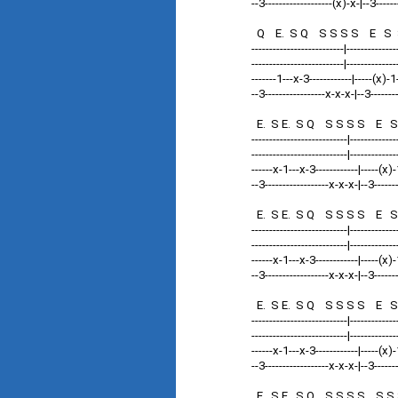
--3-------------------(x)-x-|--3-----
Q E. S Q S S S S E S S
--------------------------|------------
--------------------------|--------------
-------1---x-3------------|-----(x)-1
--3-----------------x-x-x-|--3-------
E. S E. S Q S S S S E S 
---------------------------|-------------
---------------------------|-------------
------x-1---x-3------------|-----(x
--3------------------x-x-x-|--3--------
E. S E. S Q S S S S E S 
---------------------------|-------------
---------------------------|-----------
------x-1---x-3------------|-----(x)-
--3------------------x-x-x-|--3------
E. S E. S Q S S S S E S
---------------------------|-----------
---------------------------|-------------
------x-1---x-3------------|-----(x)-
--3------------------x-x-x-|--3------
E. S E. S Q S S S S S S S