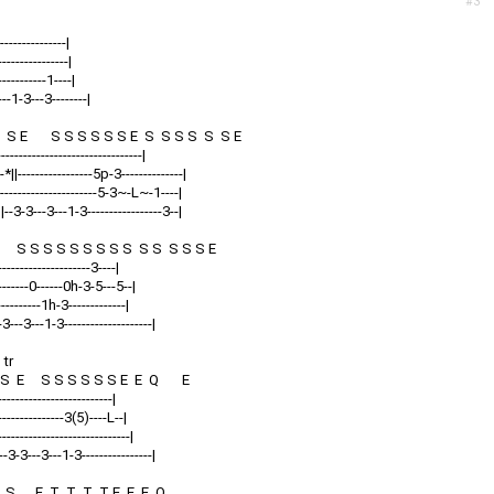
#3
Q
---------------|
----------------|
-----------1----|
---1-3---3--------|
S S E S S S S S S E S S S S S S E
---------------------------------|
||-----------------5p-3--------------|
||----------------------5-3~-L~-1----|
||--3-3---3---1-3-----------------3--|
Q S S S S S S S S S S S S S S E
---------------------3----|
----------0------0h-3-5---5--|
-----------1h-3-------------|
3---3---1-3--------------------|
r
 S S E S S S S S S E E Q E
--------------------------|
----------------3(5)----L--|
----------------------------|
--3-3---3---1-3----------------|
E S S E T T T T E E E Q.