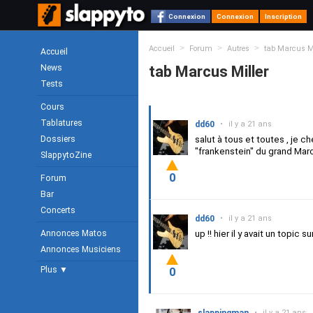
Connexion
Connexion
Inscription
>
>
>
Accueil
Forum
Autres
tab Marcus Mi
Accueil
News
tab Marcus Miller
Tests
Cours
Tablatures
dd60
•
il y a 21 ans
Dossiers
salut à tous et toutes , je ch
"frankenstein" du grand Marc
SlappytoZine
0
Forum
Bar
Concerts
dd60
•
il y a 21 ans
Annonces Matos
up !! hier il y avait un topic s
Annonces Musiciens
Plus ▼
0
•
il y a 21 ans