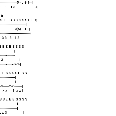
-------------------5-4p-3-1---|
3---3---1-3-------------------3-|
r
 S S E S S S S S S E E Q E
--------------------------|
----------------3(5)----L--|
----------------------------|
--3-3---3---1-3----------------|
 E E E S S S S
--------------|
------x-------|
3----------------|
-------x----x-x-x-|
 E S S S S E S S
---------------|
---------------|
-3------x-x--------|
----x-x-----1--x-x-|
 S E E E S S S S
-----------------|
-----------------|
L-x-3----------------|