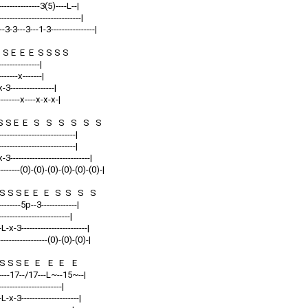
----------------3(5)----L--|
----------------------------|
--3-3---3---1-3----------------|
 S E E E S S S S
---------------|
-------x-------|
-3----------------|
--------x----x-x-x-|
 S S E E S S S S S S
----------------------------|
----------------------------|
-3-----------------------------|
---------(0)-(0)-(0)-(0)-(0)-(0)-|
S S S E E E S S S S
---------5p--3-------------|
--------------------------|
L-x-3------------------------|
------------------(0)-(0)-(0)-|
 S S S E E E E E
---------17--/17---L~--15~--|
-----------------------|
-L-x-3---------------------|