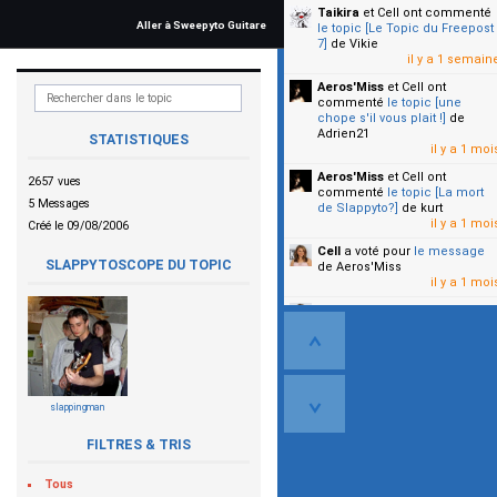
Taikira
et Cell
ont commenté
Aller à Sweepyto Guitare
le topic [Le Topic du Freepost
7]
de Vikie
il y a 1 semain
Aeros'Miss
et Cell
ont
commenté
le topic [une
chope s'il vous plait !]
de
Adrien21
STATISTIQUES
il y a 1 moi
Aeros'Miss
et Cell
ont
2657 vues
commenté
le topic [La mort
5 Messages
de Slappyto?]
de kurt
il y a 1 moi
Créé le 09/08/2006
Cell
a voté pour
le message
SLAPPYTOSCOPE DU TOPIC
de Aeros'Miss
il y a 1 moi
Cell
a voté pour
le message
de Malicia
il y a 1 moi
▼
slappingman
FILTRES & TRIS
Tous