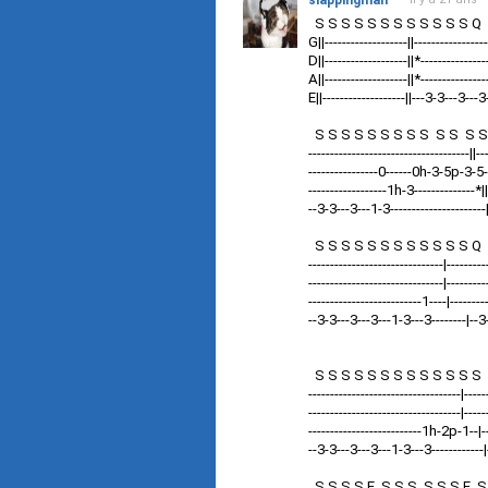
slappingman
S S S S S S S S S S S S 
G||-------------------||-----------------
D||-------------------||*---------------
A||-------------------||*---------------
E||-------------------||---3-3---3---3
S S S S S S S S S S S S 
-------------------------------------||--
----------------0------0h-3-5p-3-5--*
------------------1h-3--------------*
--3-3---3---1-3----------------------
S S S S S S S S S S S S 
-------------------------------|---------
-------------------------------|------
--------------------------1----|-------
--3-3---3---3---1-3---3--------|--3-
t
S S S S S S S S S S S S
-----------------------------------|-----
-----------------------------------|----
--------------------------1h-2p-1--|---
--3-3---3---3---1-3---3------------|
S S S S E S S S S S S 