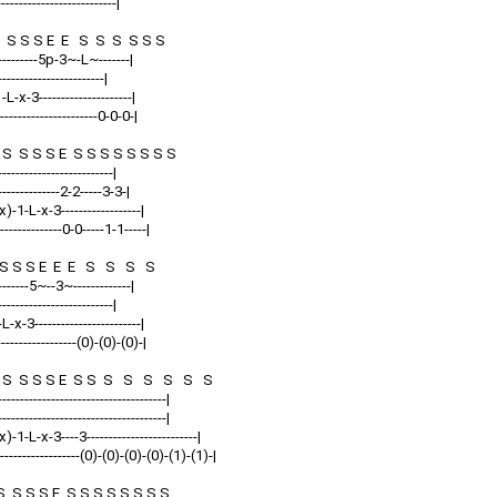
-------------------------|
 S S S E E S S S S S S
------------5p-3~-L~-------|
------------------------|
1-L-x-3---------------------|
----------------------0-0-0-|
 S S E S S S S S S S S
--------------------------|
----------------2-2-----3-3-|
(x)-1-L-x-3------------------|
--------------0-0-----1-1-----|
S S S E E E S S S S
---------5~--3~-------------|
--------------------------|
L-x-3------------------------|
------------------(0)-(0)-(0)-|
 S S S E S S S S S S S S
--------------------------------------|
--------------------------------------|
(x)-1-L-x-3----3-------------------------|
-------------------(0)-(0)-(0)-(0)-(1)-(1)-|
 S S E S S S S S S S S