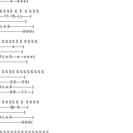
----------x----x-x-x-|
 S S E E E S S S S
------17--15---L\-------|
----------------------|
-L-x-3--------------------|
--------------------0-0-0-|
S S S E E E S S S S
-----------x-------|
-------------------|
)-1-L-x-3-----x----x-x-x-|
---------------------|
S S S E S S S S S S S S
---------------------|
-----------2-2-----3-3-|
1-L-x-3------------------|
---------0-0-----1-1-----|
 S S S E E E S S S S
-----------5p--3-------|
---------------------|
1-L-x-3------------------|
-------------------0-0-0-|
 S S S S S S S S S S S S S