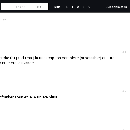
Nuit
B
E
A
D
G
375 connectés
ller
#1
erche (et j'ai du mal) la transcription complete (si possible) du titre
us , merci d'avance...
#2
ur frankenstein et je le trouve plus!!!!