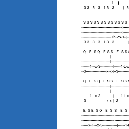
--------------------------1----|------
--3-3---3---3---1-3---3--------|--3-
t
S S S S S S S S S S S S
-----------------------------------|-----
-----------------------------------|----
--------------------------1h-2p-1--|---
--3-3---3---3---1-3---3------------|
Q E. S Q E S S E. S S S
-------------------------|---------------
-------------------------|---------------
-------1---x-3-----------|------1-L-x-
--3------------------x-x-|--3--------
Q E. S Q E S S E. S S S
-------------------------|---------------
-------------------------|---------------
-------1---x-3-----------|------1-L-x
--3------------------x-x-|--3--------
E. S E. S Q E S S E. S S
----------------------------|------------
----------------------------|------------
------x-1---x-3-------------|------1-