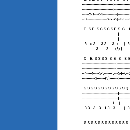
---------------------------|-------------
---------------------------|-------------
------x-1---x-3------------|-------
--3------------------x-x-x-|--3-3---3-
E. S E. S S S S S E S S
-------------------------------|--------
-------------------------------|---------
--3---x-3-----3-3-----3--x-----|--3
------------3-------3------(3)-|-------
Q E. S S S S S E. S E 
-----------------------------|---------
-----------------------------|-----------
--4----4-----5-5-------5---5-|--6--6
-----------3-------(3)-------|----------
S S S S S S S S S S S S 
-------------------------------|---------
-------------------------------|--------
--------------------------1----|------
--3-3---3---3---1-3---3--------|--3-
t
S S S S S S S S S S S S
-----------------------------------|-----