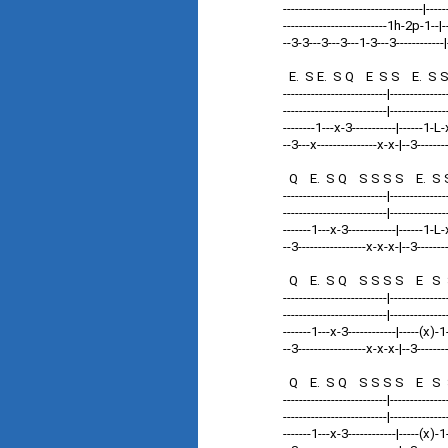
-----------------------------------|----
--------------------------1h-2p-1--|---
--3-3---3---3---1-3---3------------|
E. S E. S Q E S S E. S S
--------------------------|--------------
--------------------------|--------------
--------1---x-3-----------|------1-L-x
--3---x---------------x-x-|--3-------
Q E. S Q S S S S E. S
--------------------------|--------------
--------------------------|--------------
-------1---x-3------------|------1-L-x
--3-----------------x-x-x-|--3------
Q E. S Q S S S S E S 
--------------------------|-------------
--------------------------|--------------
-------1---x-3------------|-----(x)-1-
--3-----------------x-x-x-|--3-------
Q E. S Q S S S S E S
--------------------------|---------
--------------------------|--------------
-------1---x-3------------|-----(x)-1