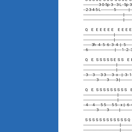
-------------3-0-5p-3---3-L--5p-3
--2-3-4-5-L-----------5-----------|---
----------------------------------|------
----------------------------------|------
Q E E E E E E E E E E 
--------------------------|--------------
--------------------------|------------
-------3h--4--5--6--3--4--|--5-------
--6-----------------------|-----1--2--
Q E. S S S S S E S S E
----------------------------|----------
----------------------------|------------
--3----3-----3-3-----3--x---|--3--1
-----------3-------3------3-|-----------
Q E. S S S S S S S S S
-----------------------------|---------
-----------------------------|-----------
--4----4-----5-5-----5-5---x-|--6--
-----------3-------3---------|----------
S S S S S S S S S S S S 
-------------------------------|--------
-------------------------------|--------