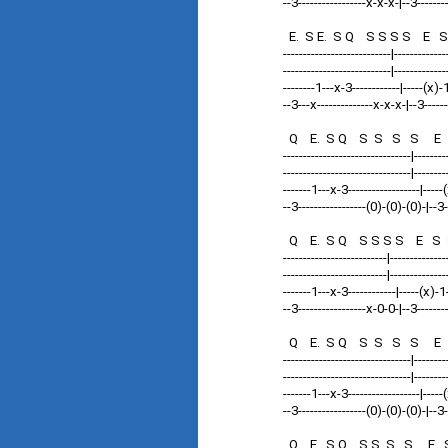
--3-----------------x-x-x-|--3---------
E. S E. S Q S S S S E S
---------------------------|----------
---------------------------|-------------
--------1---x-3------------|-----(x)-
--3---x--------------x-x-x-|--3------
Q E. S Q S S S S E S S
--------------------------------|--------
--------------------------------|------
-------1---x-3------------------|-----
--3-----------------(0)-(0)-(0)-|--3-
Q E. S Q S S S S E S 
--------------------------|------------
--------------------------|--------------
-------1---x-3------------|-----(x)-1-
--3-----------------x-0-0-|--3-------
Q E. S Q S S S S E S
--------------------------------|--------
--------------------------------|--------
-------1---x-3------------------|-----
--3-----------------(0)-(0)-(0)-|--3
Q E. S Q S S S S E S S