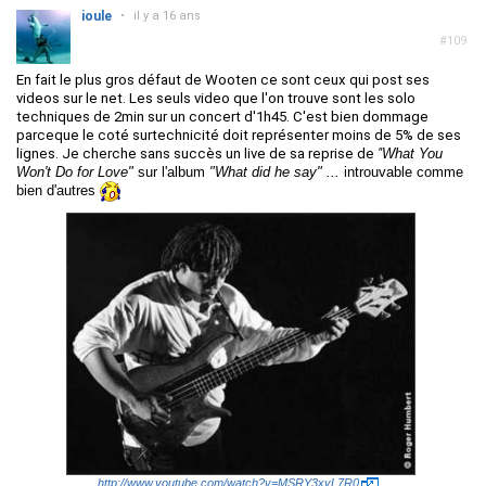
ioule
•
il y a 16 ans
#109
En fait le plus gros défaut de Wooten ce sont ceux qui post ses
videos sur le net. Les seuls video que l'on trouve sont les solo
techniques de 2min sur un concert d'1h45. C'est bien dommage
parceque le coté surtechnicité doit représenter moins de 5% de ses
lignes. Je cherche sans succès un live de sa reprise de
"
What You
Won't Do for Love"
sur l'album
"What did he say" ...
introuvable comme
bien d'autres
http://www.youtube.com/watch?v=MSRY3xvL7R0