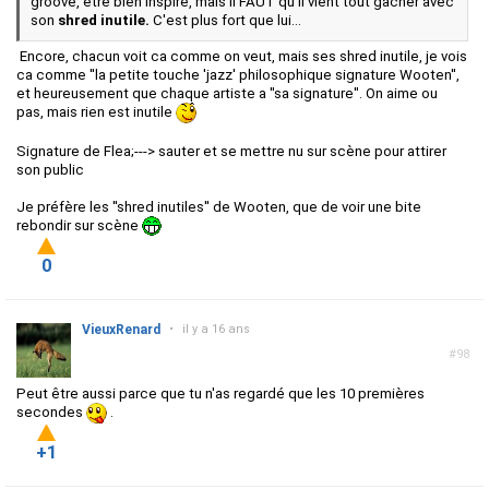
groove, être bien inspiré, mais il FAUT qu'il vient tout gâcher avec
son
shred inutile.
C'est plus fort que lui...
Encore, chacun voit ca comme on veut, mais ses shred inutile, je vois
ca comme ''la petite touche 'jazz' philosophique signature Wooten'',
et heureusement que chaque artiste a ''sa signature''. On aime ou
pas, mais rien est inutile
Signature de Flea;---> sauter et se mettre nu sur scène pour attirer
son public
Je préfère les ''shred inutiles'' de Wooten, que de voir une bite
rebondir sur scène
0
VieuxRenard
•
il y a 16 ans
#98
Peut être aussi parce que tu n'as regardé que les 10 premières
secondes
.
+1