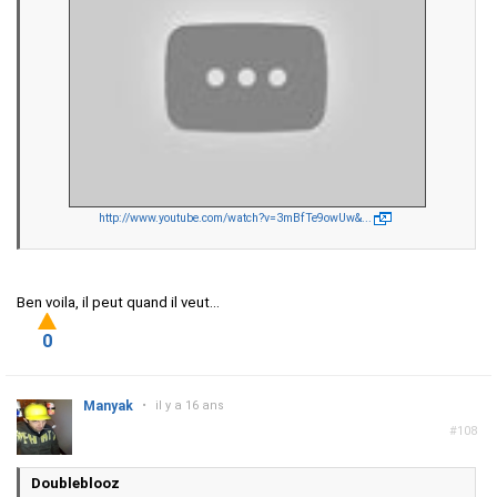
http://www.youtube.com/watch?v=3mBfTe9owUw&...
Ben voila, il peut quand il veut...
0
Manyak
•
il y a 16 ans
#108
Doubleblooz