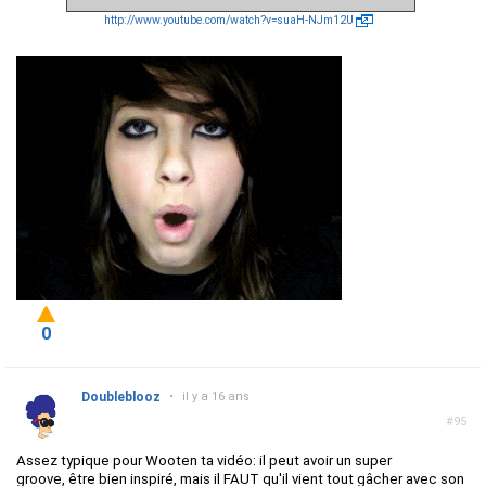
http://www.youtube.com/watch?v=suaH-NJm12U
0
Doubleblooz
•
il y a 16 ans
#95
Assez typique pour Wooten ta vidéo: il peut avoir un super
groove, être bien inspiré, mais il FAUT qu'il vient tout gâcher avec son