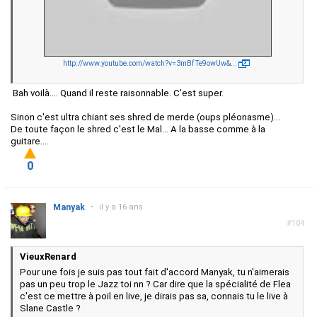
http://www.youtube.com/watch?v=3mBfTe9owUw&...
Bah voilà.... Quand il reste raisonnable. C'est super.
Sinon c'est ultra chiant ses shred de merde (oups pléonasme)...
De toute façon le shred c'est le Mal... A la basse comme à la
guitare....
0
Manyak
•
il y a 16 ans
#104
VieuxRenard
Pour une fois je suis pas tout fait d'accord Manyak, tu n'aimerais
pas un peu trop le Jazz toi nn ? Car dire que la spécialité de Flea
c'est ce mettre à poil en live, je dirais pas sa, connais tu le live à
Slane Castle ?