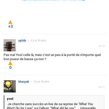
+3
xphilx
•
il y a 16 ans
#110
Pas mal Yool celle là, mais c'est un peu à la porté de n'importe quel
bon joueur de basse ça non ?
0
Manyak
•
il y a 16 ans
#111
yool
Je cherche sans succès un live de sa reprise de
"
What You
Won't Do for Love"
sur l'album
"What did he say" ...
introuvable