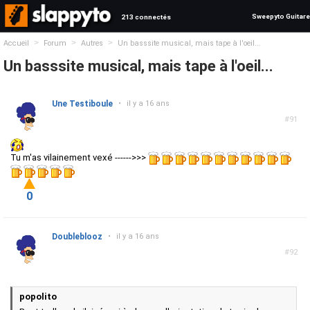
Sweepyto Guitare
213 connectés
>
>
>
Accueil
Forum
Autres
Un basssite musical, mais tape à l'oeil...
Un basssite musical, mais tape à l'oeil...
Une Testiboule
•
il y a 16 ans
#91
Tu m'as vilainement vexé ------>>>
0
Doubleblooz
•
il y a 16 ans
#92
popolito