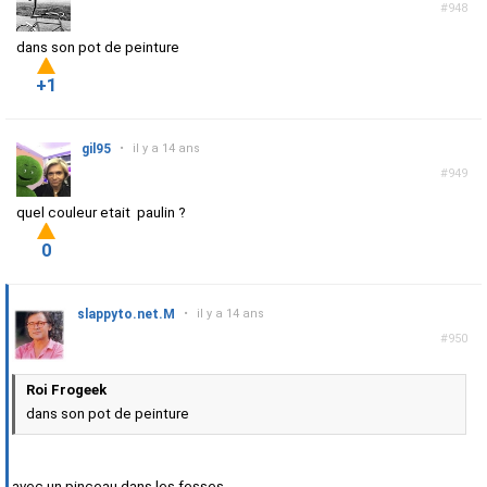
#948
dans son pot de peinture
+1
gil95
•
il y a 14 ans
#949
quel couleur etait paulin ?
0
slappyto.net.M
•
il y a 14 ans
#950
Roi Frogeek
dans son pot de peinture
avec un pinceau dans les fesses...