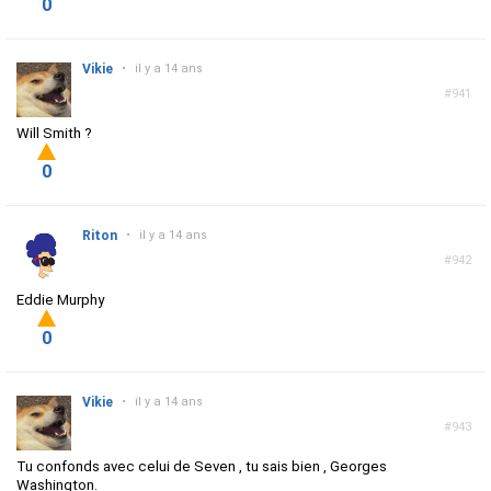
0
Vikie
•
il y a 14 ans
#941
Will Smith ?
0
Riton
•
il y a 14 ans
#942
Eddie Murphy
0
Vikie
•
il y a 14 ans
#943
Tu confonds avec celui de Seven , tu sais bien , Georges
Washington.