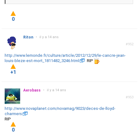
0
Riton
•
il y a 14 ans
#952
http://www.lemonde.fr/culture/article/2012/12/29/le-cancre-jean-
louis-bleze-est-mort_1811482_3246.html
RIP
+1
Aerobass
•
il y a 14 ans
#953
http://www.novaplanet.com/novamag/9023/deces-de-lloyd-
charmers
RIP
0