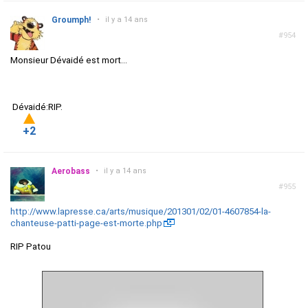
Groumph!
•
il y a 14 ans
#954
Monsieur Dévaidé est mort...
Dévaidé:RIP.
+2
Aerobass
•
il y a 14 ans
#955
http://www.lapresse.ca/arts/musique/201301/02/01-4607854-la-
chanteuse-patti-page-est-morte.php
RIP Patou