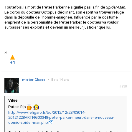
Toutefois, la mort de Peter Parker ne signifie pas la fin de
Spider-Man
.
Le corps du docteur Octopus déclinant, son esprit va trouver refuge
dans la dépouille de l'homme-araignée. Influencé par le costume
empreint de la personnalité de Peter Parker, le docteur va vouloir
surpasser ses exploits et devenir un meilleur justicier que lui.
:-|
+1
mister Cbass
•
il y a 14 ans
#938
Vikie
Putain Rip
http://www.lefigaro.fr/bd/2012/12/28/03014-
20121228ARTFIG00348-peter-parker-meurt-dans-le-nouveau-
comic-spider-man.php