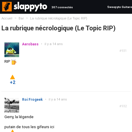
Sweepyto Guitare
307 connectés
>
>
Accueil
Bar
La rubrique nécrologique (Le Topic RIP)
La rubrique nécrologique (Le Topic RIP)
Aerobass
•
il y a 14 ans
#931
RIP
+2
Roi Frogeek
•
il y a 14 ans
#932
Gerry, la légende
putain de tous les gifeurs ici