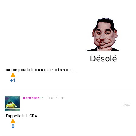
pardon pour la b o n n e a m b i a n c e . . .
+1
Aerobass
•
il y a 14 ans
#957
J'appelle la LICRA.
0