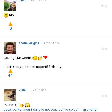
gil95
•
il y a 14 ans
#935
Rip
0
acouel origins
•
il y a 14 ans
#936
Courage Maweena
Et RIP Gerry qui a tant apporté à slappy
+1
Vikie
•
il y a 14 ans
#937
Putain Rip
peter-parker-meurt-dans-le-nouveau-comic-spider-man.php