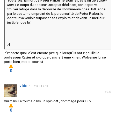
Toutefois, la mort de Peter Parker ne signifie pas la fin de
Spider-
Man
. Le corps du docteur Octopus déclinant, son esprit va
trouver refuge dans la dépouille de l'homme-araignée. Influencé
par le costume empreint de la personnalité de Peter Parker, le
docteur va vouloir surpasser ses exploits et devenir un meilleur
justicier que lui.
:-|
n'importe quoi, c'est encore pire que lorsqu'ils ont zigouillé le
professeur Xavier et cyclope dans le 3 eme xmen. Wolverine lui se
porte bien, merci pour lui .
0
Vikie
•
il y a 14 ans
#939
Oui mais il a tourné dans un spin-off , dommage pour lui :/
0