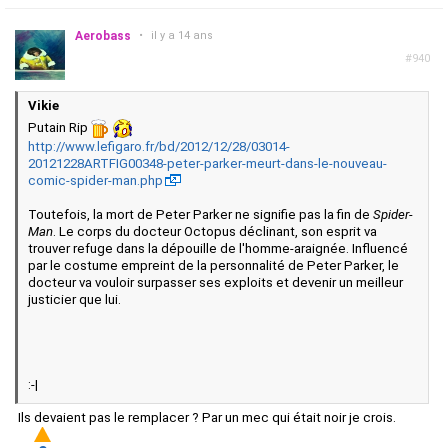
Aerobass
•
il y a 14 ans
#940
Vikie
Putain Rip
http://www.lefigaro.fr/bd/2012/12/28/03014-
20121228ARTFIG00348-peter-parker-meurt-dans-le-nouveau-
comic-spider-man.php
Toutefois, la mort de Peter Parker ne signifie pas la fin de
Spider-
Man
. Le corps du docteur Octopus déclinant, son esprit va
trouver refuge dans la dépouille de l'homme-araignée. Influencé
par le costume empreint de la personnalité de Peter Parker, le
docteur va vouloir surpasser ses exploits et devenir un meilleur
justicier que lui.
:-|
Ils devaient pas le remplacer ? Par un mec qui était noir je crois.