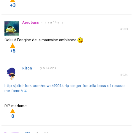
+3
Aerobass
•
il y a 14 ans
#933
Celui à l'origine de la mauvaise ambiance
+5
Riton
•
il y a 14 ans
#934
http://pitchfork.com/news/49014-rip-singer-fontella-bass-of-rescue-
me-fame/
RIP madame
0