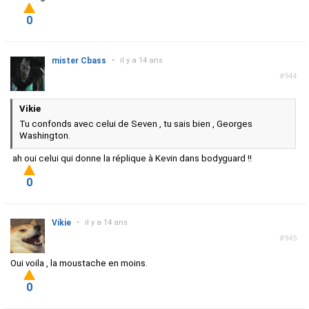
0
mister Cbass
•
il y a 14 ans
#944
Vikie
Tu confonds avec celui de Seven , tu sais bien , Georges
Washington.
ah oui celui qui donne la réplique à Kevin dans bodyguard !!
0
Vikie
•
il y a 14 ans
#945
Oui voila , la moustache en moins.
0