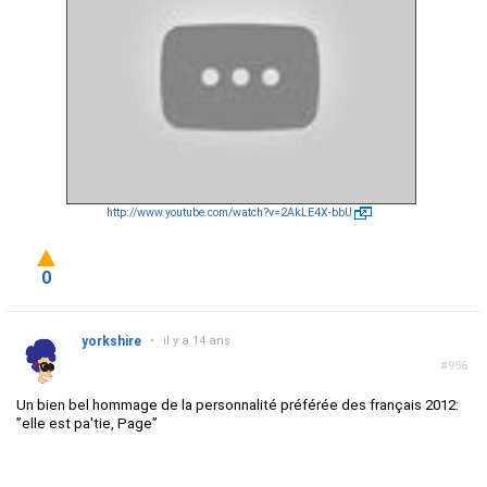
http://www.youtube.com/watch?v=2AkLE4X-bbU
0
yorkshire
•
il y a 14 ans
#956
Un bien bel hommage de la personnalité préférée des français 2012:
”elle est pa'tie, Page”