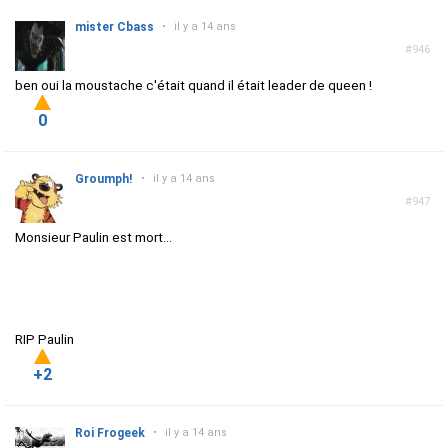
mister Cbass
•
il y a 14 ans
#946
ben oui la moustache c'était quand il était leader de queen !
0
Groumph!
•
il y a 14 ans
#947
Monsieur Paulin est mort...
RIP Paulin
+2
Roi Frogeek
•
il y a 14 ans