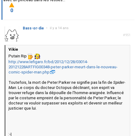
0
Bass-or-die
•
il y a 14 ans
#951
Vikie
Putain Rip
http://www.lefigaro.fr/bd/2012/12/28/03014-
20121228ARTFIG00348-peter-parker-meurt-dans-le-nouveau-
comic-spider-man.php
Toutefois, la mort de Peter Parker ne signifie pas la fin de
Spider-
Man
. Le corps du docteur Octopus déclinant, son esprit va
trouver refuge dans la dépouille de l'homme-araignée. Influencé
par le costume empreint de la personnalité de Peter Parker, le
docteur va vouloir surpasser ses exploits et devenir un meilleur
justicier que lui.
:-|