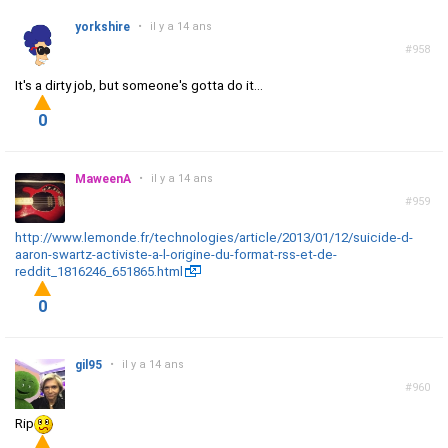
yorkshire
•
il y a 14 ans
#958
It's a dirty job, but someone's gotta do it...
0
MaweenA
•
il y a 14 ans
#959
http://www.lemonde.fr/technologies/article/2013/01/12/suicide-d-
aaron-swartz-activiste-a-l-origine-du-format-rss-et-de-
reddit_1816246_651865.html
0
gil95
•
il y a 14 ans
#960
Rip