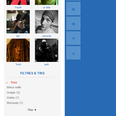
Flop54
Le Sébu
pat
samoche
Trash
patb
FILTRES & TRIS
Tous
Mieux notés
Images (2)
Vidéos (1)
Musiques (1)
Plus ▼