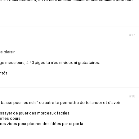
#17
e plaisir
ge messieurs, à 40 piges tu n'es ni vieux ni grabataires.
ntôt
#18
basse pour les nuls" ou autre te permettra de te lancer et d'avoir
essayer de jouer des morceaux faciles.
er les cours.
res zicos pour piocher des idées par ci par là.