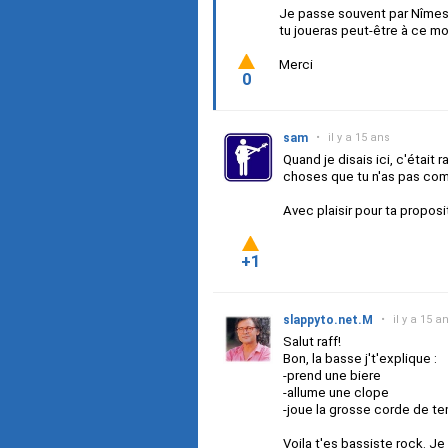
Je passe souvent par Nîmes (j
tu joueras peut-être à ce mo
Merci
0
sam
•
il y a 15 ans
Quand je disais ici, c'était
choses que tu n'as pas comp
Avec plaisir pour ta proposi
+1
slappyto.net.M
•
il y a 15 a
Salut raff!
Bon, la basse j't'explique :
-prend une biere
-allume une clope
-joue la grosse corde de te
Voila t'es bassiste rock. Je