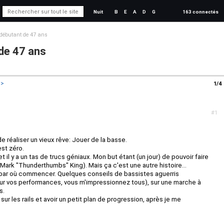
Nuit
B
E
A
D
G
163 connectés
 débutant de 47 ans
 de 47 ans
>>
1/4
#1
n de réaliser un vieux rêve: Jouer de la basse.
st zéro.
t il y a un tas de trucs géniaux. Mon but étant (un jour) de pouvoir faire
Mark "Thunderthumbs" King). Mais ça c'est une autre histoire...
s par où commencer. Quelques conseils de bassistes aguerris
ur vos performances, vous m'impressionnez tous), sur une marche à
s.
ur les rails et avoir un petit plan de progression, après je me