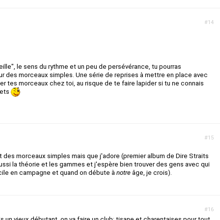
#14
eille", le sens du rythme et un peu de persévérance, tu pourras
 sur des morceaux simples. Une série de reprises à mettre en place avec
r tes morceaux chez toi, au risque de te faire lapider si tu ne connais
pets
#15
ant des morceaux simples mais que j'adore (premier album de Dire Straits
ussi la théorie et les gammes et j'espère bien trouver des gens avec qui
facile en campagne et quand on débute à
notre
âge, je crois).
#16
uis un vieux débutant, on va faire un club: tisane et charentaises pour tout