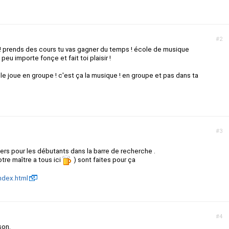
#2
 !!! prends des cours tu vas gagner du temps ! école de musique
peu importe fonçe et fait toi plaisir !
ble joue en groupe ! c'est ça la musique ! en groupe et pas dans ta
#3
iers pour les débutants dans la barre de recherche .
tre maître a tous ici
) sont faites pour ça
ndex.html
#4
son.