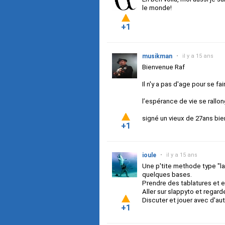
le monde!
+1
musikman
•
il y a 15 ans
Bienvenue Raf
Il n'y a pas d'age pour se fair
l’espérance de vie se rallon
signé un vieux de 27ans bie
+1
ioule
•
il y a 15 ans
Une p'tite methode type "la 
quelques bases.
Prendre des tablatures et 
Aller sur slappyto et regard
Discuter et jouer avec d'aut
+1