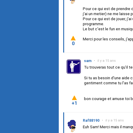
Pour ce qui est de prendre d
j'ai un metier) ne me laisse
Pour ce qui est de jouer, j'
programme.
Le but c'est le fun en musiqu
Merci pour les conseils, j'ap
0
sam
•
il y a 15 ans
Tu trouveras tout ce qu'il t
Si tu as besoin d'une aide
gentiment comme tu l'as fa
bon courage et amuse toi bi
+1
Raf88190
•
il y a 15 ans
Euh Sam! Merci mais il manque