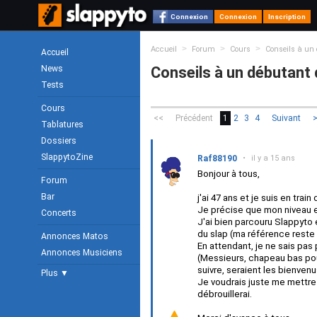
Connexion
Connexion
Inscription
>
>
>
Accueil
Forum
Cours
Conseils à un
Accueil
News
Conseils à un débutant
Tests
Cours
<<
Précédent
1
2
3
4
Suivant
Tablatures
Dossiers
SlappytoZine
Raf88190
•
il y a 15 ans
Bonjour à tous,
Forum
Bar
j'ai 47 ans et je suis en trai
Je précise que mon niveau e
Concerts
J'ai bien parcouru Slappyto e
du slap (ma référence reste 
Annonces Matos
En attendant, je ne sais pa
Annonces Musiciens
(Messieurs, chapeau bas po
suivre, seraient les bienvenu
Plus ▼
Je voudrais juste me mettre s
débrouillerai.