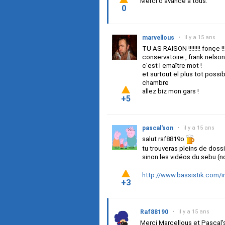
Merci d'avance à tous.
0
marvellous
•
il y a 15 ans
TU AS RAISON !!!!!!!! fonçe
conservatoire , frank nelson 
c'est l emaître mot !
et surtout el plus tot possi
chambre
allez biz mon gars !
+5
pascal'son
•
il y a 15 ans
salut raf8819o
tu trouveras pleins de doss
sinon les vidéos du sebu (no
http://www.bassistik.com/i
+3
Raf88190
•
il y a 15 ans
Merci Marcellous et Pascal'