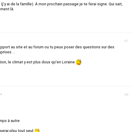
'y ai de la famille). À mon prochain passage je te ferai signe. Qui sait,
ment là.
#7
 rapport au site et au forum ou tu peux poser des questions sur des
rises ...
tion, le climat y est plus doux qu'en Loraine
ns
#8
mps à autre
 serai plsu tout seul