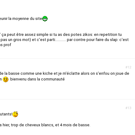
eunir la moyenne du site
s" ça peut être assez simple si tu as des potes zikos: en repetition tu
s un gros mot) et c'est parti............ par contre pour faire du slap: c'est
ns prof
#12
e de la basse comme une kiche et je m'éclatte alors on s'enfou on joue de
on
bienvenu dans la communauté
#13
utants!
s hier, trop de cheveux blancs, et 4 mois de basse.