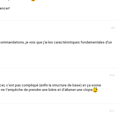
encer!
#9
commandations, je vois que j'ai les caractéristiques fondamentales d'un
#10
er, c'est pas compliqué (enfin la structure de base) et ça sonne
en ne t'empêche de prendre une bière et d'allumer une clope
#11