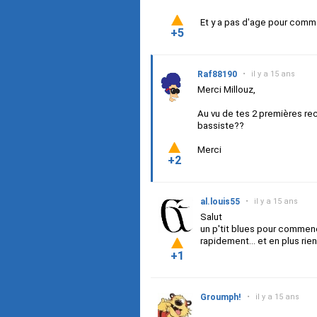
Et y a pas d'age pour comm
+5
Raf88190
•
il y a 15 ans
Merci Millouz,
Au vu de tes 2 premières re
bassiste??
Merci
+2
al.louis55
•
il y a 15 ans
Salut
un p'tit blues pour commenc
rapidement... et en plus ri
+1
Groumph!
•
il y a 15 ans