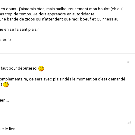
es cours...j'aimerais bien, mais malheureusement mon boulot (eh oui,
 pas trop de temps. Je dois apprendre en autodidacte.
ai une bande de zicos qui n'attendent que moi: boeuf et Guinness au
e en se faisant plaisir
précie.
#5
e faut pour débuter ici
 complementaire, ce sera avec plaisir dés le moment ou c'est demandé
it
en ...
#6
 le lien...