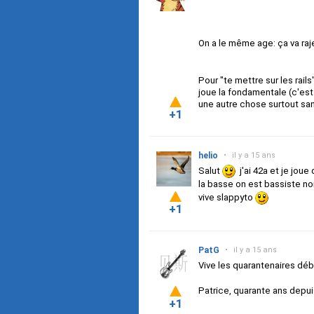
On a le même age: ça va raj
Pour "te mettre sur les rail
joue la fondamentale (c'est pa
une autre chose surtout sa
+1
helio
•
il y a 15 ans
Salut
j'ai 42a et je jou
la basse on est bassiste n
vive slappyto
+1
PatG
•
il y a 15 ans
Vive les quarantenaires déb
Patrice, quarante ans depui
+1