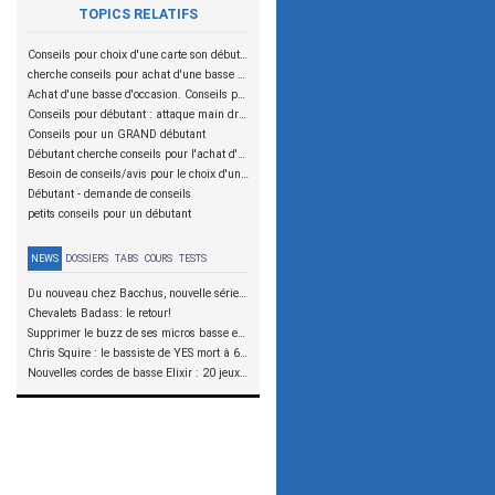
TOPICS RELATIFS
Conseils pour choix d'une carte son débutant
cherche conseils pour achat d'une basse et d un ampli pour débutant
Achat d'une basse d'occasion. Conseils pour débutants
Conseils pour débutant : attaque main droite
Conseils pour un GRAND débutant
Débutant cherche conseils pour l'achat d'une basse
Besoin de conseils/avis pour le choix d'une basse (débutant)
Débutant - demande de conseils
petits conseils pour un débutant
NEWS
DOSSIERS
TABS
COURS
TESTS
Du nouveau chez Bacchus, nouvelle série SCD
Chevalets Badass: le retour!
Supprimer le buzz de ses micros basse en reliant les aimants à la masse
Chris Squire : le bassiste de YES mort à 67 ans
Nouvelles cordes de basse Elixir : 20 jeux à tester !