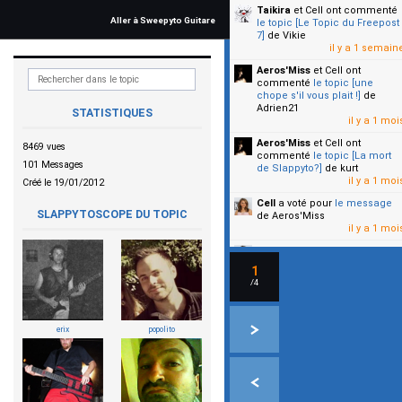
Taikira
et Cell
ont commenté
Aller à Sweepyto Guitare
le topic [Le Topic du Freepost
7]
de Vikie
il y a 1 semain
Aeros'Miss
et Cell
ont
commenté
le topic [une
chope s'il vous plait !]
de
Adrien21
STATISTIQUES
il y a 1 moi
Aeros'Miss
et Cell
ont
8469 vues
commenté
le topic [La mort
101 Messages
de Slappyto?]
de kurt
il y a 1 moi
Créé le 19/01/2012
Cell
a voté pour
le message
SLAPPYTOSCOPE DU TOPIC
de Aeros'Miss
il y a 1 moi
Cell
a voté pour
le message
de Malicia
1
il y a 1 moi
/4
▼
erix
popolito