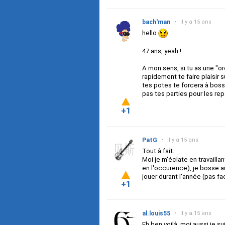
bach'man
•
il y a 15 ans
hello
47 ans, yeah !
A mon sens, si tu as une "or
rapidement te faire plaisir
tes potes te forcera à bosse
pas tes parties pour les re
+1
PatG
•
il y a 15 ans
Tout à fait.
Moi je m'éclate en travaill
en l'occurence), je bosse a
jouer durant l'année (pas 
+1
al.louis55
•
il y a 15 ans
Eh ben voilà, moi aussi je s