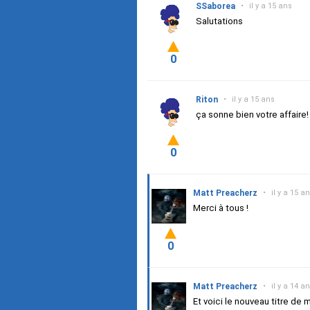
SSaborea
•
il y a 15 ans
Salutations
0
Riton
•
il y a 15 ans
ça sonne bien votre affaire! 
0
Matt Preacherz
•
il y a 15 a
Merci à tous !
0
Matt Preacherz
•
il y a 14 a
Et voici le nouveau titre de