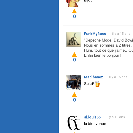
Bijour
0
FunkMyBass
•
il y a 15 ans
"Depeche Mode, David Bowi
Nous en sommes à 2 titres, 
Hum, tout ce que j'aime…
Enfin bien le bonjour !
0
MadIbanez
•
il y a 15 ans
Salut!
0
al.louis55
•
il y a 15 ans
la bienvenue