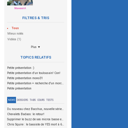
MaweenA
FILTRES & TRIS
Tous
Mieux notés
Vidéos (1)
Plus ▼
TOPICS RELATIFS
Petite présentation :)
Petite présentation d'un toulousain! Con!
Petite présentation mono31
Petite présentation + recherche d'un morceau slap débutant
Petite présentation
NEWS
DOSSIERS
TABS
COURS
TESTS
Du nouveau chez Bacchus, nouvelle série SCD
Chevalets Badass: le retour!
Supprimer le buzz de ses micros basse en reliant les aimants à la masse
Chris Squire : le bassiste de YES mort à 67 ans