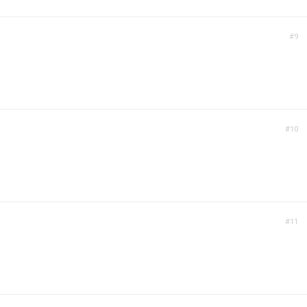
#9
#10
#11