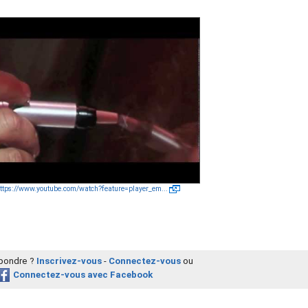
ttps://www.youtube.com/watch?feature=player_em...
épondre ?
Inscrivez-vous
-
Connectez-vous
ou
Connectez-vous avec Facebook