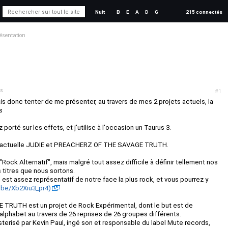
Nuit
B
E
A
D
G
215 connectés
résentation
ns
#1
is donc tenter de me présenter, au travers de mes 2 projets actuels, la
s
porté sur les effets, et j'utilise à l'occasion un Taurus 3.
re actuelle JUDIE et PREACHERZ OF THE SAVAGE TRUTH.
"Rock Alternatif", mais malgré tout assez difficile à définir tellement nos
s titres que nous sortons.
e est assez représentatif de notre face la plus rock, et vous pourrez y
u.be/Xb2Xiu3_pr4)
RUTH est un projet de Rock Expérimental, dont le but est de
l'alphabet au travers de 26 reprises de 26 groupes différents.
terisé par Kevin Paul, ingé son et responsable du label Mute records,