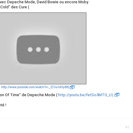
l avec Depeche Mode, David Bowie ou encore Moby.
"Cold" des Cure (
http://www.youtube.com/watch?v=_27UuGKIy88)
stion Of Time" de Depeche Mode (
http://youtu.be/fetSo3MTO_U).
té !
#2