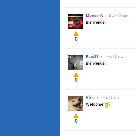
MaweenA
•
il y a 15 ans
Bienvenue !
0
Euwi31
•
il y a 15 ans
Bienvenue!
0
Vikie
•
il y a 15 ans
Welcome
0