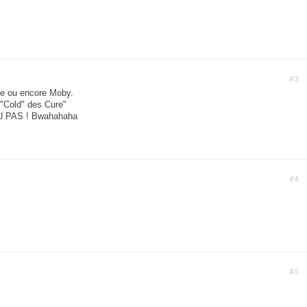
#3
e ou encore Moby.
"Cold" des Cure"
OU PAS ! Bwahahaha
#4
#5