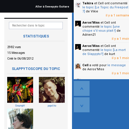
Taikira
et Cell
ont commenté
Aller à Sweepyto Guitare
le topic [Le Topic du Freepost
7]
de Vikie
il y a 1 semain
Aeros'Miss
et Cell
ont
commenté
le topic [une
chope s'il vous plait !]
de
Adrien21
STATISTIQUES
il y a 1 moi
Aeros'Miss
et Cell
ont
2982 vues
commenté
le topic [La mort
15 Messages
de Slappyto?]
de kurt
il y a 1 moi
Créé le 06/08/2012
Cell
a voté pour
le message
SLAPPYTOSCOPE DU TOPIC
de Aeros'Miss
il y a 1 moi
Cell
a voté pour
le message
de Malicia
il y a 1 moi
▼
Groumph!
popolito