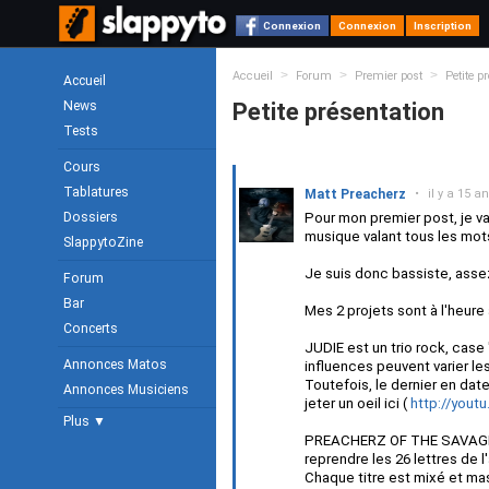
Connexion
Connexion
Inscription
>
>
>
Accueil
Forum
Premier post
Petite p
Accueil
News
Petite présentation
Tests
Cours
Tablatures
Matt Preacherz
•
il y a 15 a
Dossiers
Pour mon premier post, je va
musique valant tous les mot
SlappytoZine
Je suis donc bassiste, assez 
Forum
Bar
Mes 2 projets sont à l'heu
Concerts
JUDIE est un trio rock, case 
Annonces Matos
influences peuvent varier le
Toutefois, le dernier en dat
Annonces Musiciens
jeter un oeil ici (
http://yout
Plus ▼
PREACHERZ OF THE SAVAGE T
reprendre les 26 lettres de 
Chaque titre est mixé et mas