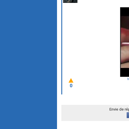
h
0
Envie de r