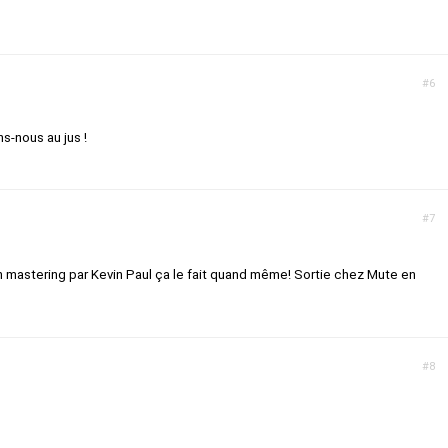
#6
ns-nous au jus !
#7
n mastering par Kevin Paul ça le fait quand même! Sortie chez Mute en
#8