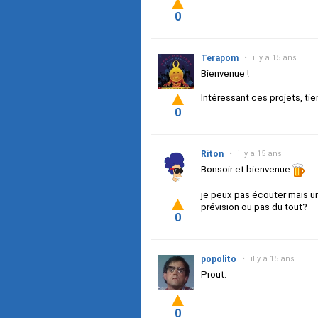
0
Terapom
•
il y a 15 ans
Bienvenue !
Intéressant ces projets, tie
0
Riton
•
il y a 15 ans
Bonsoir et bienvenue
je peux pas écouter mais u
prévision ou pas du tout?
0
popolito
•
il y a 15 ans
Prout.
0