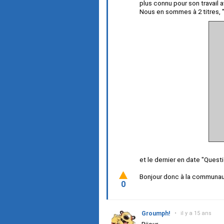
plus connu pour son travai
Nous en sommes à 2 titres, 
et le dernier en date "Que
Bonjour donc à la communau
0
Groumph!
•
il y a 15 ans