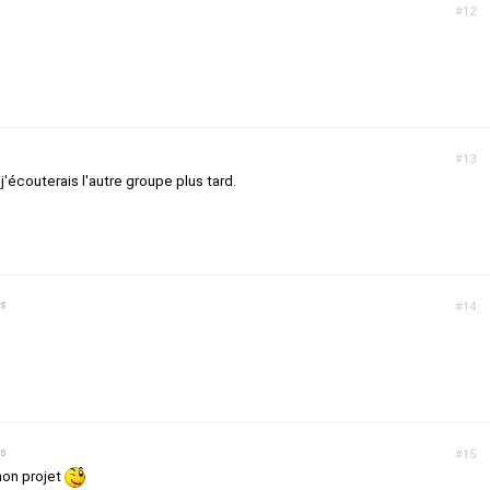
#12
#13
j'écouterais l'autre groupe plus tard.
ns
#14
ns
#15
 mon projet