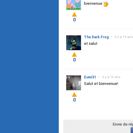
bienvenue
0
The Dark Frog
•
il y a 15 ans
et salut
0
Euwi31
•
il y a 15 ans
Salut et bienvenue!
0
Envie de r