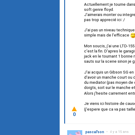
Actuellement je tourne dans 
soft genre floyd.
J'aimerais monter ou integre
pas trop apprecié ici :/
J'ai pas un niveau technique 
simple mais de l'efficace
Mon soucis, j'ai une LTD-155 
c'est la fin. D'apres le garag
jack en le tournant 1 bonne m
sauts sur la scene sinon je g
J'ai acquis un Gibson SG en 
d'avoir un manche court ou d
du mediator (pas moyen de ca
doigts, soit sur le manche e
Alors j'hesite carrement ent
Je viens ici histoire de caus
(j'espere que ca va pas taill
0
pascal'son
•
il y a 15 ans