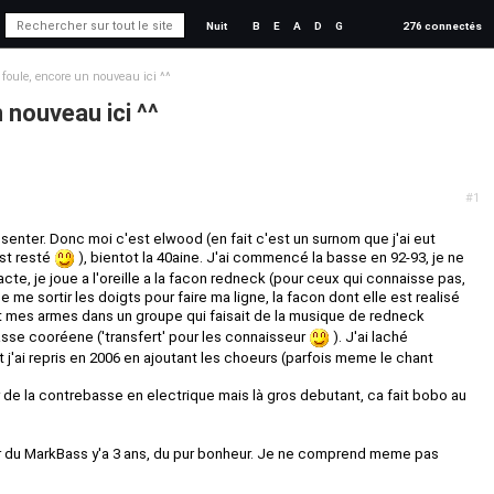
Nuit
B
E
A
D
G
276 connectés
 foule, encore un nouveau ici ^^
n nouveau ici ^^
#1
senter. Donc moi c'est elwood (en fait c'est un surnom que j'ai eut
est resté
), bientot la 40aine. J'ai commencé la basse en 92-93, je ne
cte, je joue a l'oreille a la facon redneck (pour ceux qui connaisse pas,
de me sortir les doigts pour faire ma ligne, la facon dont elle est realisé
ait mes armes dans un groupe qui faisait de la musique de redneck
asse cooréene ('transfert' pour les connaisseur
). J'ai laché
t j'ai repris en 2006 en ajoutant les choeurs (parfois meme le chant
 de la contrebasse en electrique mais là gros debutant, ca fait bobo au
ur du MarkBass y'a 3 ans, du pur bonheur. Je ne comprend meme pas