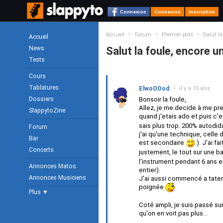
Connexion
Connexion
Inscription
>
>
>
Accueil
Forum
Premier post
Salut la
Accueil
News
Salut la foule, encore u
Tests
Cours
Tablatures
ElwoOOod
•
il y a 15 ans
Dossiers
Bonsoir la foule,
Allez, je me decide à me pre
SlappytoZine
quand j'etais ado et puis c'
sais plus trop. 200% autodida
Forum
j'ai qu'une technique, celle 
Bar
est secondaire
). J'ai f
Concerts
justement, le tout sur une b
l'instrument pendant 6 ans e
Annonces Matos
entier).
Annonces Musiciens
J'ai aussi commencé a tater
poignée
Plus ▼
Coté ampli, je suis passé s
qu'on en voit pas plus...