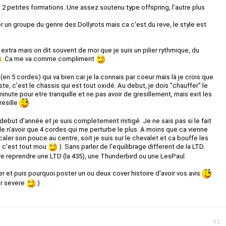
2 petites formations. Une assez soutenu type offspring, l'autre plus
r un groupe du genre des Dollyrots mais ca c'est du reve, le style est
extra mais on dit souvent de moi que je suis un pilier rythmique, du
Ca me va comme compliment
(en 5 cordes) qui va bien car je la connais par coeur mais là je crois que
iste, c'est le chassis qui est tout oxidé. Au debut, je dois "chauffer" le
inute pour etre tranquille et ne pas avoir de gresillement, mais exit les
resille
debut d'année et je suis completement mitigé. Je ne sais pas si le fait
e n'avoir que 4 cordes qui me perturbe le plus. A moins que ca vienne
ler son pouce au centre, soit je suis sur le chevalet et ca bouffe les
t c'est tout mou
). Sans parler de l'equilibrage different de la LTD.
re reprendre une LTD (la 435), une Thunderbird ou une LesPaul.
er et puis pourquoi poster un ou deux cover histoire d'avoir vos avis
er severe
)
#2