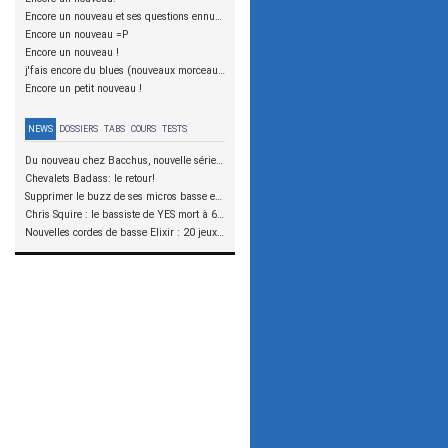
Encore un nouveau et ses questions ennuyeuses!
Encore un nouveau =P
Encore un nouveau !
j'fais encore du blues (nouveaux morceaux en écoute!)
Encore un petit nouveau !
NEWS
DOSSIERS
TABS
COURS
TESTS
Du nouveau chez Bacchus, nouvelle série SCD
Chevalets Badass: le retour!
Supprimer le buzz de ses micros basse en reliant les aimants à la masse
Chris Squire : le bassiste de YES mort à 67 ans
Nouvelles cordes de basse Elixir : 20 jeux à tester !