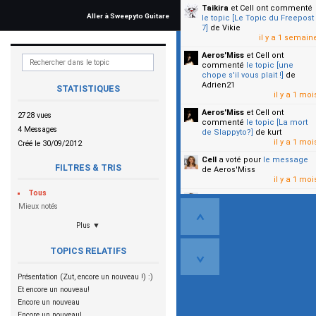
Taikira
et Cell
ont commenté
Aller à Sweepyto Guitare
le topic [Le Topic du Freepost
7]
de Vikie
il y a 1 semain
Aeros'Miss
et Cell
ont
commenté
le topic [une
chope s'il vous plait !]
de
Adrien21
STATISTIQUES
il y a 1 moi
Aeros'Miss
et Cell
ont
2728 vues
commenté
le topic [La mort
4 Messages
de Slappyto?]
de kurt
il y a 1 moi
Créé le 30/09/2012
Cell
a voté pour
le message
FILTRES & TRIS
de Aeros'Miss
il y a 1 moi
Tous
Cell
a voté pour
le message
Mieux notés
de Malicia
il y a 1 moi
Plus ▼
▼
TOPICS RELATIFS
Présentation (Zut, encore un nouveau !) :)
Et encore un nouveau!
Encore un nouveau
Encore un nouveau!