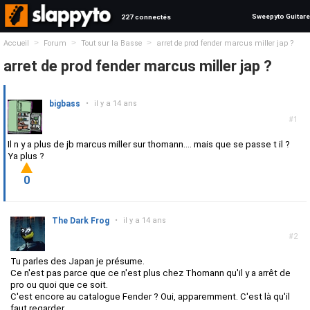
Sweepyto Guitare
227 connectés
>
>
>
Accueil
Forum
Tout sur la Basse
arret de prod fender marcus miller jap ?
arret de prod fender marcus miller jap ?
bigbass
•
il y a 14 ans
#1
Il n y a plus de jb marcus miller sur thomann.... mais que se passe t il ?
Ya plus ?
0
The Dark Frog
•
il y a 14 ans
#2
Tu parles des Japan je présume.
Ce n'est pas parce que ce n'est plus chez Thomann qu'il y a arrêt de
pro ou quoi que ce soit.
C'est encore au catalogue Fender ? Oui, apparemment. C'est là qu'il
faut regarder.