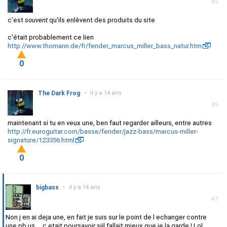
#5
c'est
souvent
qu'ils enlèvent des produits du site
c'était probablement ce lien
http://www.thomann.de/fr/fender_marcus_miller_bass_natur.htm
0
The Dark Frog
•
il y a 14 ans
#6
maintenant si tu en veux une, ben faut regarder ailleurs, entre autres
http://fr.euroguitar.com/basse/fender/jazz-bass/marcus-miller-
signature/123356.html
0
bigbass
•
il y a 14 ans
#7
Non j en ai deja une, en fait je suis sur le point de l echanger contre
une pb us.... c etait poursavoir siil fallait mieux que je la garde ! Lol