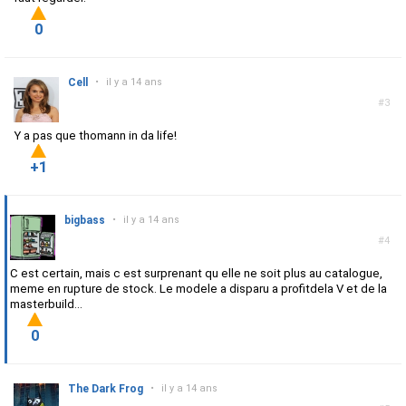
0
Cell
•
il y a 14 ans
#3
Y a pas que thomann in da life!
+1
bigbass
•
il y a 14 ans
#4
C est certain, mais c est surprenant qu elle ne soit plus au catalogue,
meme en rupture de stock. Le modele a disparu a profitdela V et de la
masterbuild...
0
The Dark Frog
•
il y a 14 ans