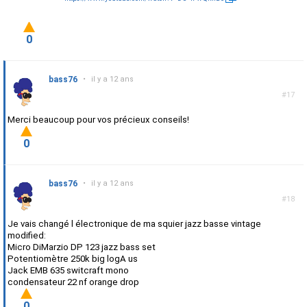
0
bass76
•
il y a 12 ans
#17
Merci beaucoup pour vos précieux conseils!
0
bass76
•
il y a 12 ans
#18
Je vais changé l électronique de ma squier jazz basse vintage
modified:
Micro DiMarzio DP 123 jazz bass set
Potentiomètre 250k big logA us
Jack EMB 635 switcraft mono
condensateur 22 nf orange drop
0