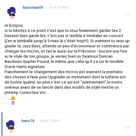
bassman59
•
il y a 12 ans
#27
re bonjour,
si tu hésites à ce point c'est que tu veux finalement garder tes 2
basses! bien garde les, c'est pas si terrible à trimbaler en concert
(j'en ai trimballé jusqu'à 5 mais là c'était trop!!!). Si vraiment tu veux up
grader ta Jazz Bass, attends un peu d'économiser et commence par
changer les micros, et fait le aussi sur ta Précision - encore une fois
vu le style de ton groupe, je verrais bien un Seymour Duncan
Basslines Quarter Pound, le même que celui qu'il y a sur le modèle
Steve Harris signature.
Franchement le changement des micros est vraiment la première
des choses à faire pour Upgrader un instrument dont la lutherie est
de bonne qualité, en plus c'est ce qui est "relativement" le moins
onéreux avant de se lancer dans des modifs de style mettre un
préamp correcteur etc...
0
bass76
•
il y a 12 ans
#28