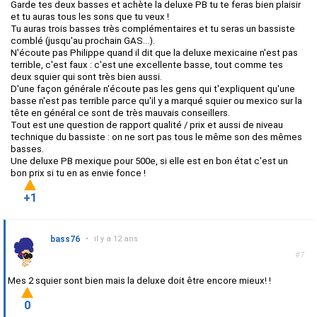
Garde tes deux basses et achète la deluxe PB tu te feras bien plaisir
et tu auras tous les sons que tu veux !
Tu auras trois basses très complémentaires et tu seras un bassiste
comblé (jusqu'au prochain GAS...).
N'écoute pas Philippe quand il dit que la deluxe mexicaine n'est pas
terrible, c'est faux : c'est une excellente basse, tout comme tes
deux squier qui sont très bien aussi.
D'une façon générale n'écoute pas les gens qui t'expliquent qu'une
basse n'est pas terrible parce qu'il y a marqué squier ou mexico sur la
tête en général ce sont de très mauvais conseillers.
Tout est une question de rapport qualité / prix et aussi de niveau
technique du bassiste : on ne sort pas tous le même son des mêmes
basses.
Une deluxe PB mexique pour 500e, si elle est en bon état c'est un
bon prix si tu en as envie fonce !
+1
bass76
•
il y a 12 ans
#7
Mes 2 squier sont bien mais la deluxe doit être encore mieux! !
0