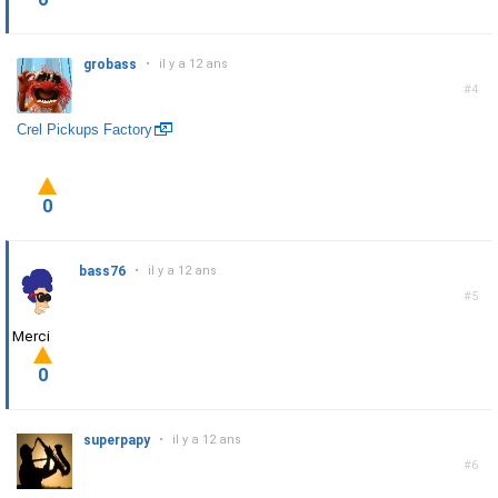
grobass
•
il y a 12 ans
#4
Crel Pickups Factory
0
bass76
•
il y a 12 ans
#5
Merci
0
superpapy
•
il y a 12 ans
#6