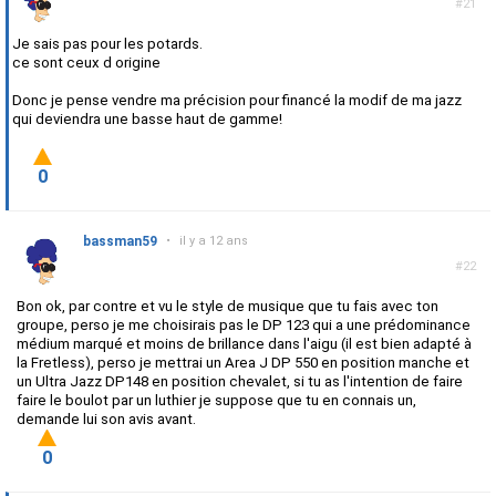
#21
Je sais pas pour les potards.
ce sont ceux d origine
Donc je pense vendre ma précision pour financé la modif de ma jazz
qui deviendra une basse haut de gamme!
0
bassman59
•
il y a 12 ans
#22
Bon ok, par contre et vu le style de musique que tu fais avec ton
groupe, perso je me choisirais pas le DP 123 qui a une prédominance
médium marqué et moins de brillance dans l'aigu (il est bien adapté à
la Fretless), perso je mettrai un Area J DP 550 en position manche et
un Ultra Jazz DP148 en position chevalet, si tu as l'intention de faire
faire le boulot par un luthier je suppose que tu en connais un,
demande lui son avis avant.
0