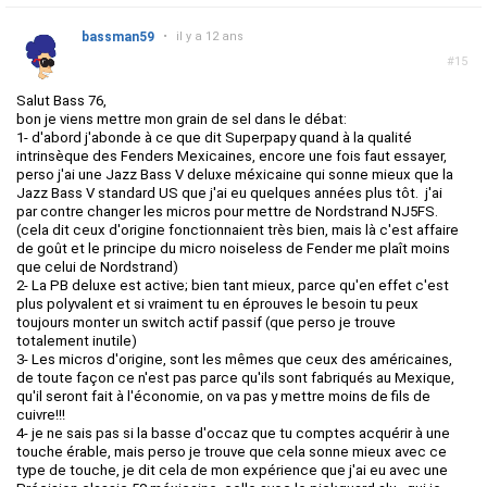
bassman59
•
il y a 12 ans
#15
Salut Bass 76,
bon je viens mettre mon grain de sel dans le débat:
1- d'abord j'abonde à ce que dit Superpapy quand à la qualité
intrinsèque des Fenders Mexicaines, encore une fois faut essayer,
perso j'ai une Jazz Bass V deluxe méxicaine qui sonne mieux que la
Jazz Bass V standard US que j'ai eu quelques années plus tôt. j'ai
par contre changer les micros pour mettre de Nordstrand NJ5FS.
(cela dit ceux d'origine fonctionnaient très bien, mais là c'est affaire
de goût et le principe du micro noiseless de Fender me plaît moins
que celui de Nordstrand)
2- La PB deluxe est active; bien tant mieux, parce qu'en effet c'est
plus polyvalent et si vraiment tu en éprouves le besoin tu peux
toujours monter un switch actif passif (que perso je trouve
totalement inutile)
3- Les micros d'origine, sont les mêmes que ceux des américaines,
de toute façon ce n'est pas parce qu'ils sont fabriqués au Mexique,
qu'il seront fait à l'économie, on va pas y mettre moins de fils de
cuivre!!!
4- je ne sais pas si la basse d'occaz que tu comptes acquérir à une
touche érable, mais perso je trouve que cela sonne mieux avec ce
type de touche, je dit cela de mon expérience que j'ai eu avec une