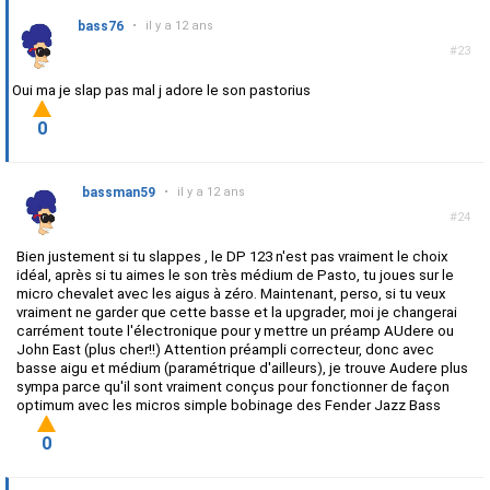
bass76
•
il y a 12 ans
#23
Oui ma je slap pas mal j adore le son pastorius
0
bassman59
•
il y a 12 ans
#24
Bien justement si tu slappes , le DP 123 n'est pas vraiment le choix
idéal, après si tu aimes le son très médium de Pasto, tu joues sur le
micro chevalet avec les aigus à zéro. Maintenant, perso, si tu veux
vraiment ne garder que cette basse et la upgrader, moi je changerai
carrément toute l'électronique pour y mettre un préamp AUdere ou
John East (plus cher!!) Attention préampli correcteur, donc avec
basse aigu et médium (paramétrique d'ailleurs), je trouve Audere plus
sympa parce qu'il sont vraiment conçus pour fonctionner de façon
optimum avec les micros simple bobinage des Fender Jazz Bass
0