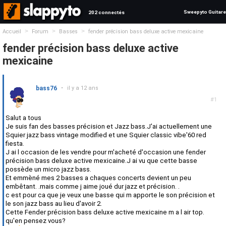
Sweepyto Guitare
202 connectés
>
>
>
Accueil
Forum
Basses
fender précision bass deluxe active mexicaine
fender précision bass deluxe active
mexicaine
bass76
•
il y a 12 ans
#1
Salut a tous
Je suis fan des basses précision et Jazz bass.J'ai actuellement une
Squier jazz bass vintage modified et une Squier classic vibe'60 red
fiesta.
J ai l occasion de les vendre pour m'acheté d'occasion une fender
précision bass deluxe active mexicaine.J ai vu que cette basse
possède un micro jazz bass.
Et emmèné mes 2 basses a chaques concerts devient un peu
embêtant. .mais comme j aime joué dur jazz et précision. .
c est pour ca que je veux une basse qui m apporte le son précision et
le son jazz bass au lieu d'avoir 2.
Cette Fender précision bass deluxe active mexicaine m a l air top.
qu'en pensez vous?