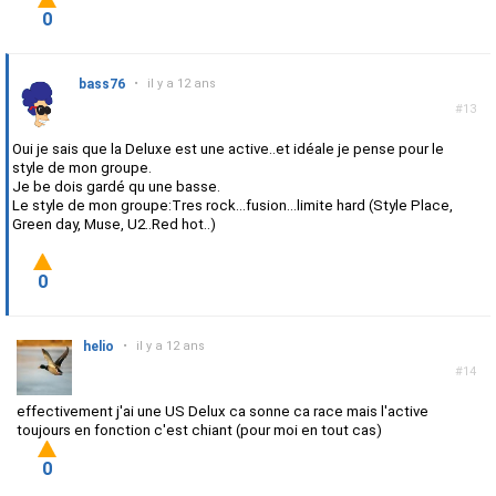
0
bass76
•
il y a 12 ans
#13
Oui je sais que la Deluxe est une active..et idéale je pense pour le
style de mon groupe.
Je be dois gardé qu une basse.
Le style de mon groupe:Tres rock...fusion...limite hard (Style Place,
Green day, Muse, U2..Red hot..)
0
helio
•
il y a 12 ans
#14
effectivement j'ai une US Delux ca sonne ca race mais l'active
toujours en fonction c'est chiant (pour moi en tout cas)
0