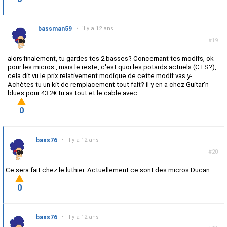
bassman59
•
il y a 12 ans
#19
alors finalement, tu gardes tes 2 basses? Concernant tes modifs, ok
pour les micros , mais le reste, c'est quoi les potards actuels (CTS?),
cela dit vu le prix relativement modique de cette modif vas y-
Achètes tu un kit de remplacement tout fait? il y en a chez Guitar'n
blues pour 43.2€ tu as tout et le cable avec.
0
bass76
•
il y a 12 ans
#20
Ce sera fait chez le luthier. Actuellement ce sont des micros Ducan.
0
bass76
•
il y a 12 ans