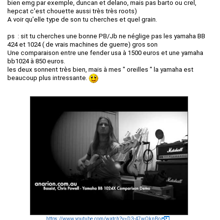
bien emg par exemple, duncan et delano, mais pas barto ou crel,
hepcat c'est chouette aussi très très roots)
A voir qu'elle type de son tu cherches et quel grain.
ps : sit tu cherches une bonne PB/Jb ne néglige pas les yamaha BB
424 et 1024 ( de vrais machines de guerre) gros son
Une comparaison entre une fender usa à 1500 euros et une yamaha
bb1024 à 850 euros.
les deux sonnent très bien, mais à mes " oreilles " la yamaha est
beaucoup plus intressante.
https://www.youtube.com/watch?v=D3-47wQknBo