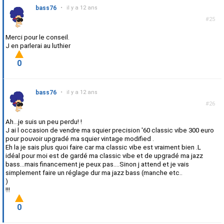
bass76
•
il y a 12 ans
#25
Merci pour le conseil.
J en parlerai au luthier
0
bass76
•
il y a 12 ans
#26
Ah...je suis un peu perdu! !
J ai l occasion de vendre ma squier precision '60 classic vibe 300 euro
pour pouvoir upgradé ma squier vintage modified .
Eh la je sais plus quoi faire car ma classic vibe est vraiment bien .L
idéal pour moi est de gardé ma classic vibe et de upgradé ma jazz
bass...mais financement je peux pas....Sinon j attend et je vais
simplement faire un réglage dur ma jazz bass (manche etc..
)
!!!
0