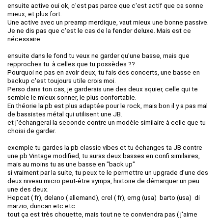
ensuite active oui ok, c'est pas parce que c'est actif que ca sonne
mieux, et plus fort.
Une active avec un preamp merdique, vaut mieux une bonne passive.
Je ne dis pas que c'est le cas de la fender deluxe. Mais est ce
nécessaire.
ensuite dans le fond tu veux ne garder qu'une basse, mais que
repproches tu à celles que tu possèdes ??
Pourquoi ne pas en avoir deux, tu fais des concerts, une basse en
backup c'est toujours utile crois moi.
Perso dans ton cas, je garderais une des deux squier, celle qui te
semble le mieux sonner, le plus confortable.
En théorie la pb est plus adaptée pour le rock, mais bon il y a pas mal
de bassistes métal qui utilisent une JB.
et j'échangerai la seconde contre un modèle similaire à celle que tu
choisi de garder.
exemple tu gardes la pb classic vibes et tu échanges ta JB contre
une pb Vintage modified, tu auras deux basses en confi similaires,
mais au moins tu as une basse en "back up"
si vraiment par la suite, tu peux te le permettre un upgrade d'une des
deux niveau micro peut-être sympa, histoire de démarquer un peu
une des deux.
Hepcat ( fr), delano ( allemand), crel ( fr), emg (usa) barto (usa) di
marzio, duncan etc etc
tout ça est très chouette, mais tout ne te conviendra pas ( j'aime