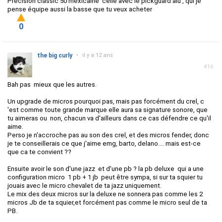
Précision classic 50 méxicaine celle avec le pickguard alu , qui je
pense équipe aussi la basse que tu veux acheter
0
the big curly
•
il y a 12 ans
#16
Bah pas mieux que les autres.
Un upgrade de micros pourquoi pas, mais pas forcément du crel, c
'est comme toute grande marque elle aura sa signature sonore, que
tu aimeras ou non, chacun va d'ailleurs dans ce cas défendre ce qu'il
aime.
Perso je n'accroche pas au son des crel, et des micros fender, donc
je te conseillerais ce que j'aime emg, barto, delano.... mais est-ce
que ca te convient ??
Ensuite avoir le son d'une jazz et d'une pb ? la pb deluxe qui a une
configuration micro 1 pb + 1 jb peut être sympa, si sur ta squier tu
jouais avec le micro chevalet de ta jazz uniquement.
Le mix des deux micros sur la deluxe ne sonnera pas comme les 2
micros Jb de ta squier,et forcément pas comme le micro seul de ta
PB.