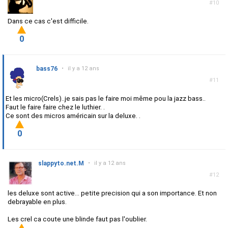
#10
Dans ce cas c'est difficile.
0
bass76
•
il y a 12 ans
#11
Et les micro(Crels)..je sais pas le faire moi même pou la jazz bass..
Faut le faire faire chez le luthier. .
Ce sont des micros américain sur la deluxe. .
0
slappyto.net.M
•
il y a 12 ans
#12
les deluxe sont active... petite precision qui a son importance. Et non
debrayable en plus.
Les crel ca coute une blinde faut pas l'oublier.