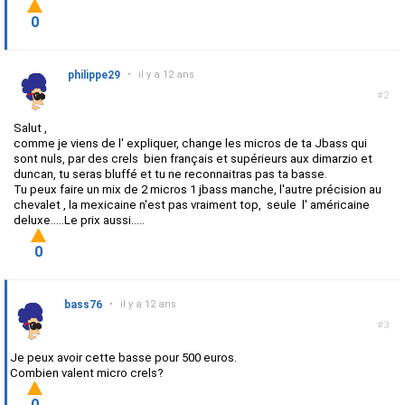
0
philippe29
•
il y a 12 ans
#2
Salut ,
comme je viens de l' expliquer, change les micros de ta Jbass qui
sont nuls, par des crels bien français et supérieurs aux dimarzio et
duncan, tu seras bluffé et tu ne reconnaitras pas ta basse.
Tu peux faire un mix de 2 micros 1 jbass manche, l'autre précision au
chevalet , la mexicaine n'est pas vraiment top, seule l' américaine
deluxe.....Le prix aussi.....
0
bass76
•
il y a 12 ans
#3
Je peux avoir cette basse pour 500 euros.
Combien valent micro crels?
0