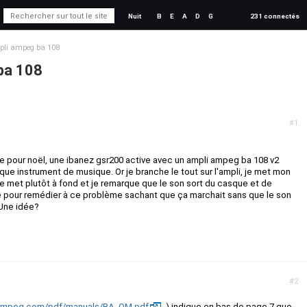
Nuit
B
E
A
D
G
231 connectés
pli ampeg ba 108
ba 108
#1
e pour noël, une ibanez gsr200 active avec un ampli ampeg ba 108 v2
e instrument de musique. Or je branche le tout sur l'ampli, je met mon
e met plutôt à fond et je remarque que le son sort du casque et de
ire pour remédier à ce problème sachant que ça marchait sans que le son
 Une idée?
#2
.ampeg.com/pdf/manuals/BA_OM.pdf
) indique en bas de page 7 que