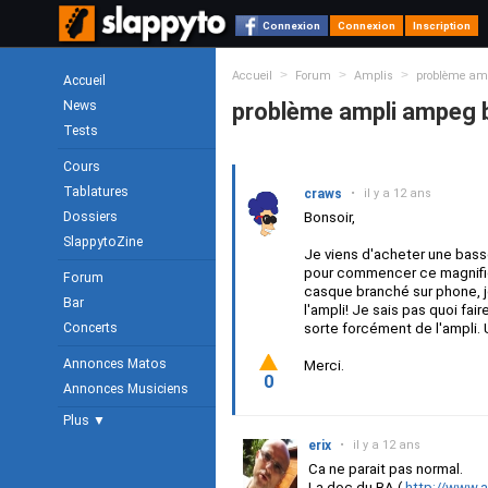
Connexion
Connexion
Inscription
>
>
>
Accueil
Forum
Amplis
problème am
Accueil
News
problème ampli ampeg 
Tests
Cours
Tablatures
craws
•
il y a 12 ans
Dossiers
Bonsoir,
SlappytoZine
Je viens d'acheter une bass
pour commencer ce magnifiqu
Forum
casque branché sur phone, j
Bar
l'ampli! Je sais pas quoi fa
Concerts
sorte forcément de l'ampli.
Annonces Matos
Merci.
0
Annonces Musiciens
Plus ▼
erix
•
il y a 12 ans
Ca ne parait pas normal.
La doc du BA (
http://www