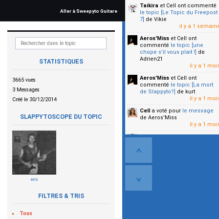
Taikira
et Cell
ont commenté
Aller à Sweepyto Guitare
le topic [Le Topic du Freepost
7]
de Vikie
il y a 1 semain
Aeros'Miss
et Cell
ont
commenté
le topic [une
chope s'il vous plait !]
de
Adrien21
STATISTIQUES
il y a 1 moi
Aeros'Miss
et Cell
ont
3665 vues
commenté
le topic [La mort
3 Messages
de Slappyto?]
de kurt
il y a 1 moi
Créé le 30/12/2014
Cell
a voté pour
le message
SLAPPYTOSCOPE DU TOPIC
de Aeros'Miss
il y a 1 moi
Cell
a voté pour
le message
de Malicia
il y a 1 moi
▼
erix
FILTRES & TRIS
Tous