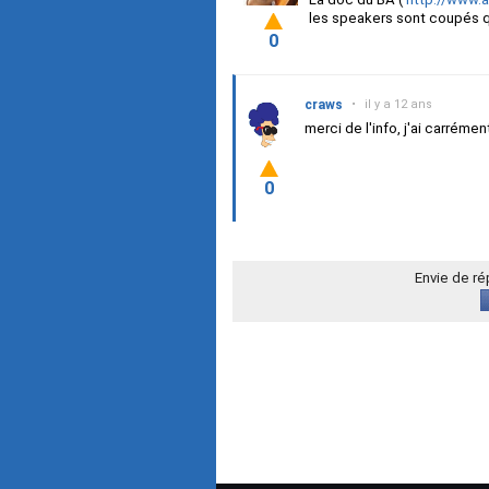
les speakers sont coupés 
0
craws
•
il y a 12 ans
merci de l'info, j'ai carréme
0
Envie de r