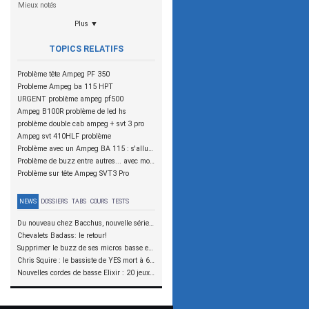
Mieux notés
Plus ▼
TOPICS RELATIFS
Problème tête Ampeg PF 350
Probleme Ampeg ba 115 HPT
URGENT problème ampeg pf500
Ampeg B100R problème de led hs
problème double cab ampeg + svt 3 pro
Ampeg svt 410HLF problème
Problème avec un Ampeg BA 115 : s'allume mais plus de son du tout!
Problème de buzz entre autres... avec mon Ampeg BA 115 HPT
Problème sur tête Ampeg SVT3 Pro
NEWS
DOSSIERS
TABS
COURS
TESTS
Du nouveau chez Bacchus, nouvelle série SCD
Chevalets Badass: le retour!
Supprimer le buzz de ses micros basse en reliant les aimants à la masse
Chris Squire : le bassiste de YES mort à 67 ans
Nouvelles cordes de basse Elixir : 20 jeux à tester !