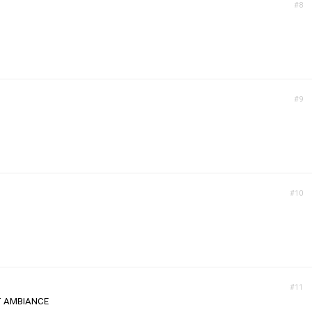
#8
#9
#10
#11
T AMBIANCE