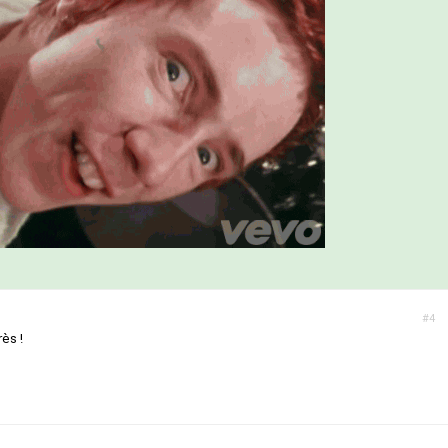
#4
rès !