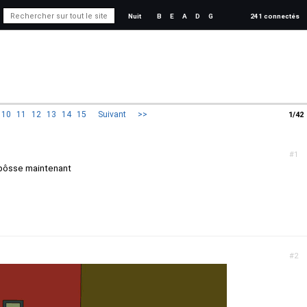
Nuit
B
E
A
D
G
241 connectés
10
11
12
13
14
15
Suivant
>>
1/42
#1
e pôsse maintenant
#2