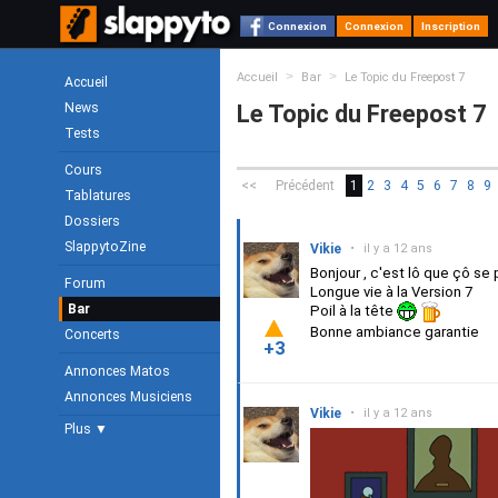
Connexion
Connexion
Inscription
>
>
Accueil
Bar
Le Topic du Freepost 7
Accueil
News
Le Topic du Freepost 7
Tests
Cours
<<
Précédent
1
2
3
4
5
6
7
8
9
Tablatures
Dossiers
SlappytoZine
Vikie
•
il y a 12 ans
Bonjour , c'est lô que çô s
Forum
Longue vie à la Version 7
Bar
Poil à la tête
Bonne ambiance garantie
Concerts
+3
Annonces Matos
Annonces Musiciens
Vikie
•
il y a 12 ans
Plus ▼