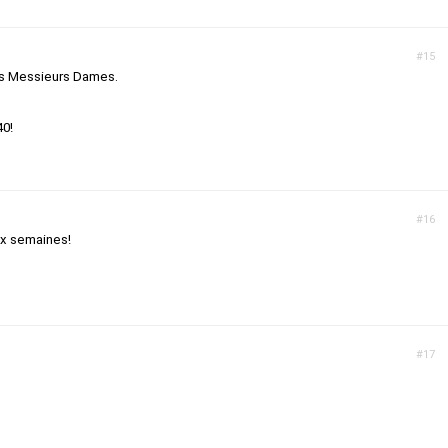
#15
s Messieurs Dames.
40!
#16
ux semaines!
#17