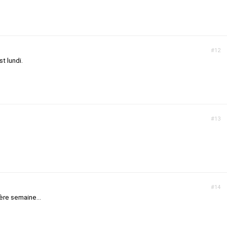
#12
st lundi.
#13
#14
ière semaine...