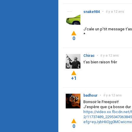
snake984
•
il y a 12 ans
J'cale un p'tit message t'a
*
0
Chirac
•
il y a 12 ans
t'as bien raison frèr
+1
badhour
•
il y a 12 ans
Bonsoir le Freepost!
J'espère que ça bosse dur 
https://video.xx.fbcdn.net/
2/11737489_229534706384
efg=eyJybHIiOjg0MCwicmx
0