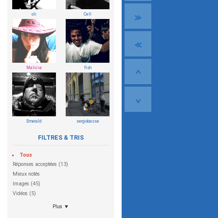
oli
Cell
Malicia
fish
Emerald
sergiobasse
FILTRES & TRIS
Tous
Réponses acceptées (13)
Mieux notés
Images (45)
Vidéos (5)
Plus ▼