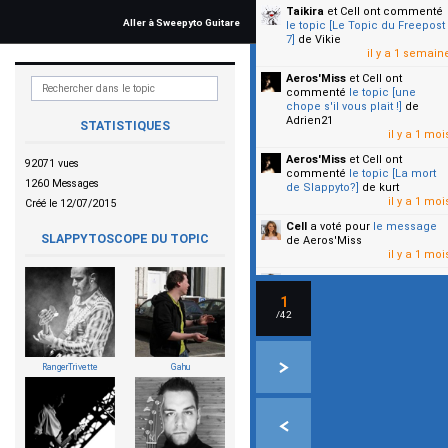
Taikira
et Cell
ont commenté
Aller à Sweepyto Guitare
le topic [Le Topic du Freepost
7]
de Vikie
il y a 1 semain
Aeros'Miss
et Cell
ont
commenté
le topic [une
chope s'il vous plait !]
de
Adrien21
STATISTIQUES
il y a 1 moi
Aeros'Miss
et Cell
ont
92071 vues
commenté
le topic [La mort
1260 Messages
de Slappyto?]
de kurt
il y a 1 moi
Créé le 12/07/2015
Cell
a voté pour
le message
SLAPPYTOSCOPE DU TOPIC
de Aeros'Miss
il y a 1 moi
Cell
a voté pour
le message
de Malicia
1
il y a 1 moi
/42
▼
RangerTrivette
Gahu