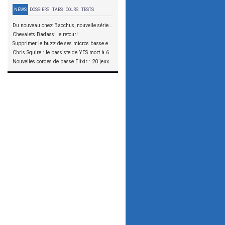
NEWS
DOSSIERS
TABS
COURS
TESTS
Du nouveau chez Bacchus, nouvelle série SCD
Chevalets Badass: le retour!
Supprimer le buzz de ses micros basse en reliant les aimants à la masse
Chris Squire : le bassiste de YES mort à 67 ans
Nouvelles cordes de basse Elixir : 20 jeux à tester !