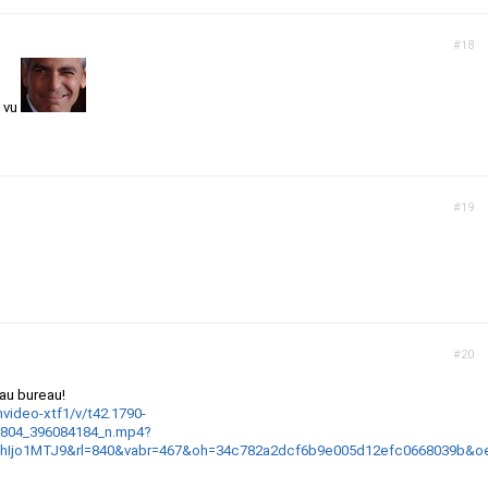
#18
s vu
#19
#20
au bureau!
hvideo-xtf1/v/t42.1790-
5804_396084184_n.mp4?
hIjo1MTJ9&rl=840&vabr=467&oh=34c782a2dcf6b9e005d12efc0668039b&o