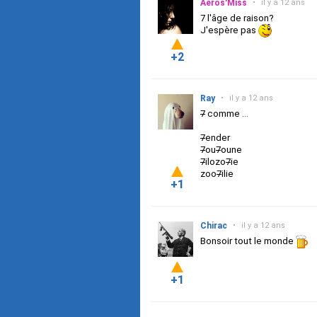
Aeros'Miss
•
il y a 12 ans
7 l'âge de raison?
J'espère pas
+2
Ray
•
il y a 12 ans
7
comme ...
7
ender
7
ou
7
oune
7
ilozo
7
ie
zoo
7
ilie
+1
Chirac
•
il y a 12 ans
Bonsoir tout le monde
+1