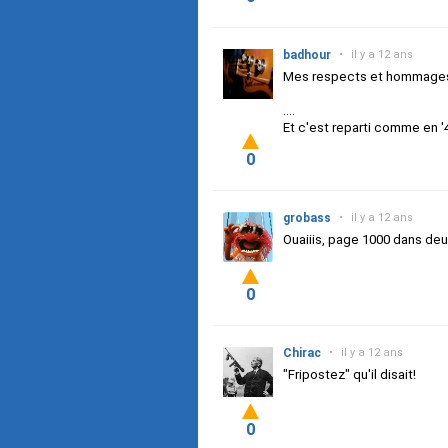
badhour
•
il y a 12 ans
Mes respects et hommage
....
Et c'est reparti comme en '
0
grobass
•
il y a 12 ans
Ouaiiis, page 1000 dans de
0
Chirac
•
il y a 12 ans
"Fripostez" qu'il disait!
0