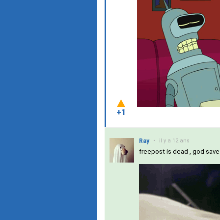
+1
Ray
•
il y a 12 ans
freepost is dead , god save