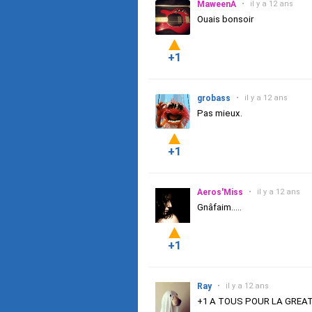
MaweenA
•
il y a 12 ans
Ouais bonsoir
+1
grobass
•
il y a 12 ans
Pas mieux.
+1
Aeros'Miss
•
il y a 12 ans
Gnâfaim.....
+1
Ray
•
il y a 12 ans
+1 A TOUS POUR LA GREA