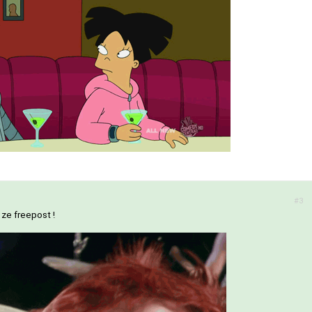
#3
 ze freepost !