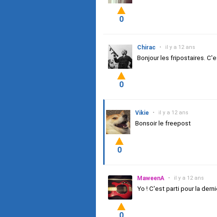
0
Chirac
•
il y a 12 ans
Bonjour les fripostaires. C'e
0
Vikie
•
il y a 12 ans
Bonsoir le freepost
0
MaweenA
•
il y a 12 ans
Yo ! C'est parti pour la dern
0