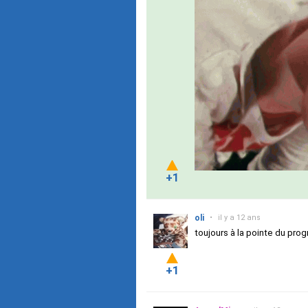
+1
oli
•
il y a 12 ans
toujours à la pointe du prog
+1