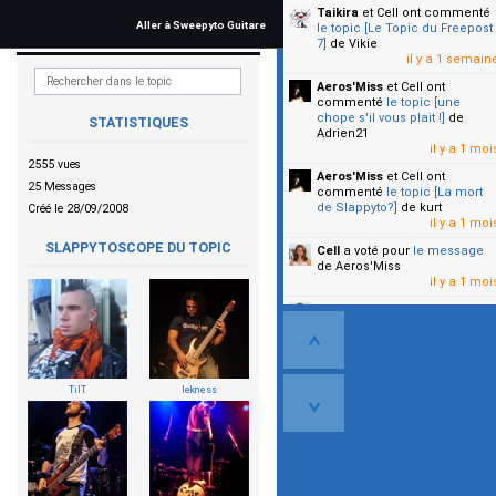
Taikira
et Cell
ont commenté
Aller à Sweepyto Guitare
le topic [Le Topic du Freepost
7]
de Vikie
il y a 1 semain
Aeros'Miss
et Cell
ont
commenté
le topic [une
chope s'il vous plait !]
de
STATISTIQUES
Adrien21
il y a 1 moi
2555 vues
Aeros'Miss
et Cell
ont
25 Messages
commenté
le topic [La mort
de Slappyto?]
de kurt
Créé le 28/09/2008
il y a 1 moi
SLAPPYTOSCOPE DU TOPIC
Cell
a voté pour
le message
de Aeros'Miss
il y a 1 moi
Cell
a voté pour
le message
de Malicia
il y a 1 moi
▼
TilT
lekness