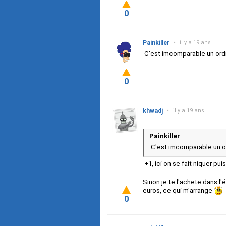
0
Painkiller
•
il y a 19 ans
C'est imcomparable un ordi 
0
khwadj
•
il y a 19 ans
Painkiller
C'est imcomparable un or
+1, ici on se fait niquer p
Sinon je te l'achete dans l'
euros, ce qui m'arrange
0