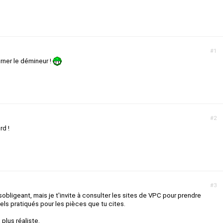
#1
ourner le démineur !
#2
rd !
#3
obligeant, mais je t'invite à consulter les sites de VPC pour prendre
ls pratiqués pour les pièces que tu cites.
 plus réaliste.