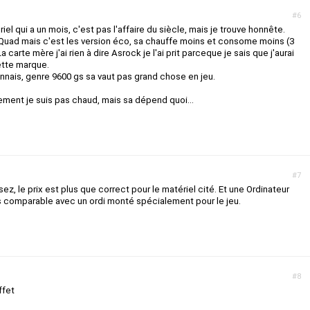
#6
el qui a un mois, c'est pas l'affaire du siècle, mais je trouve honnête.
Quad mais c'est les version éco, sa chauffe moins et consome moins (3
rte mère j'ai rien à dire Asrock je l'ai prit parceque je sais que j'aurai
tte marque.
nnais, genre 9600 gs sa vaut pas grand chose en jeu.
ment je suis pas chaud, mais sa dépend quoi...
#7
, le prix est plus que correct pour le matériel cité. Et une Ordinateur
s comparable avec un ordi monté spécialement pour le jeu.
#8
ffet