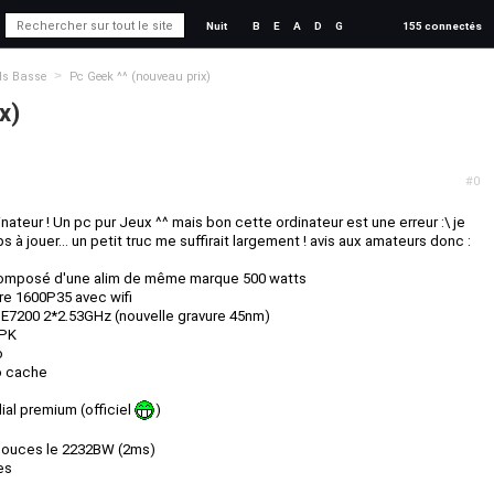
Nuit
B
E
A
D
G
155 connectés
>
ds Basse
Pc Geek ^^ (nouveau prix)
x)
#0
ateur ! Un pc pur Jeux ^^ mais bon cette ordinateur est une erreur :\ je
à jouer... un petit truc me suffirait largement ! avis aux amateurs donc :
I composé d'une alim de même marque 500 watts
re 1600P35 avec wifi
 E7200 2*2.53GHz (nouvelle gravure 45nm)
-PK
o
o cache
ial premium (officiel
)
pouces le 2232BW (2ms)
es