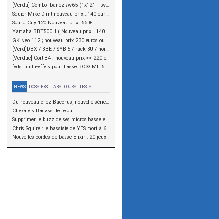
[Vendu] Combo Ibanez sw65 (1x12" + tweeter, 65w) nouveau prix : 125€
Squier Mike Dirnt nouveau prix...140 euros + offre EQ Graphic
Sound City 120 Nouveau prix: 650€!
Yamaha BBT500H ( Nouveau prix ..140 fdp in..!!!.)
GK Neo 112 ; nouveau prix 230 euros ou echange contre 5c...
[Vend]DBX / BBE / SYB-5 / rack 8U / noise gate / ibanez (nouveau prix en Page 1)
[Vendue] Cort B4 : nouveau prix => 220 euros
[vds] multi-effets pour basse BOSS ME 6B - nouveau prix
NEWS
DOSSIERS
TABS
COURS
TESTS
Du nouveau chez Bacchus, nouvelle série SCD
Chevalets Badass: le retour!
Supprimer le buzz de ses micros basse en reliant les aimants à la masse
Chris Squire : le bassiste de YES mort à 67 ans
Nouvelles cordes de basse Elixir : 20 jeux à tester !