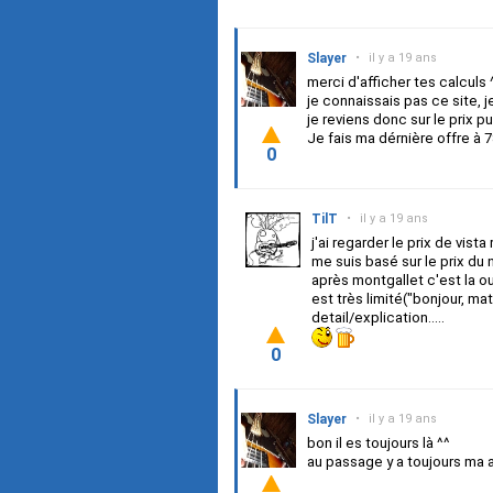
Slayer
•
il y a 19 ans
merci d'afficher tes calculs 
je connaissais pas ce site, je
je reviens donc sur le prix p
Je fais ma dérnière offre à 
0
TilT
•
il y a 19 ans
j'ai regarder le prix de vist
me suis basé sur le prix du 
après montgallet c'est la ou 
est très limité("bonjour, ma
detail/explication.....
0
Slayer
•
il y a 19 ans
bon il es toujours là ^^
au passage y a toujours ma at