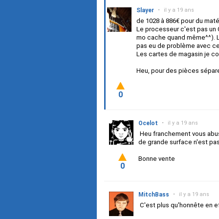
Slayer
•
il y a 19 ans
de 1028 à 886€ pour du matéri
Le processeur c'est pas un 
mo cache quand même^^). La ca
pas eu de problème avec ce
Les cartes de magasin je co
Heu, pour des pièces sépare
0
Ocelot
•
il y a 19 ans
Heu franchement vous abusez
de grande surface n'est pa
Bonne vente
0
MitchBass
•
il y a 19 ans
C'est plus qu'honnête en e