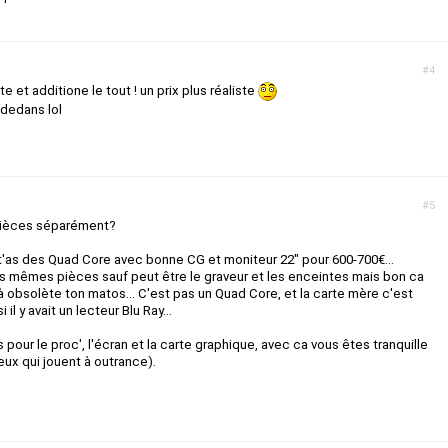
#4
 et additione le tout ! un prix plus réaliste
dedans lol
#5
pièces séparément?
t'as des Quad Core avec bonne CG et moniteur 22" pour 600-700€...
les mêmes pièces sauf peut être le graveur et les enceintes mais bon ca
jà obsolète ton matos... C'est pas un Quad Core, et la carte mère c'est
 il y avait un lecteur Blu Ray...
 pour le proc', l'écran et la carte graphique, avec ca vous êtes tranquille
eux qui jouent à outrance).