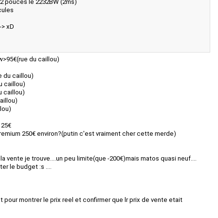
2 pouces le 2232BW (2ms)
cules
-> xD
>95€(rue du caillou)
 du caillou)
 caillou)
 caillou)
illou)
lou)
 25€
premium
250€ environ?(putin c'est vraiment cher cette merde)
la vente je trouve....un peu limite(que -200€)mais matos quasi neuf....
er le budget :s ....
let pour montrer le prix reel et confirmer que lr prix de vente etait