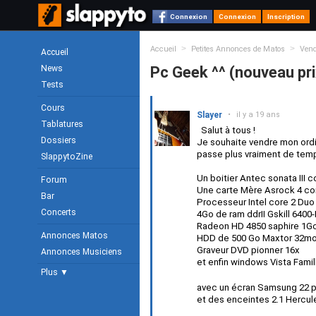
Connexion
Connexion
Inscription
>
>
Accueil
Petites Annonces de Matos
Ven
Accueil
News
Pc Geek ^^ (nouveau pri
Tests
Cours
Slayer
•
il y a 19 ans
Tablatures
Salut à tous !
Dossiers
Je souhaite vendre mon ordin
passe plus vraiment de temps 
SlappytoZine
Un boitier Antec sonata II
Forum
Une carte Mère Asrock 4 co
Bar
Processeur Intel core 2 Duo
Concerts
4Go de ram ddrII Gskill 6400
Radeon HD 4850 saphire 1G
Annonces Matos
HDD de 500 Go Maxtor 32m
Graveur DVD pionner 16x
Annonces Musiciens
et enfin windows Vista Famill
Plus ▼
avec un écran Samsung 22 
et des enceintes 2.1 Hercul