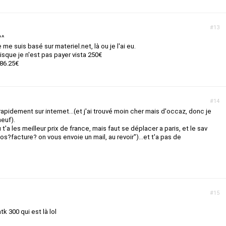
#13
^^
 me suis basé sur materiel.net, là ou je l'ai eu.
uisque je n'est pas payer vista 250€
786.25€
#14
a rapidement sur internet...(et j'ai trouvé moin cher mais d'occaz, donc je
neuf).
t'a les meilleur prix de france, mais faut se déplacer a paris, et le sav
tos?facture? on vous envoie un mail, au revoir")...et t'a pas de
#15
k 300 qui est là lol