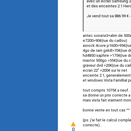
avec un écran Samsung 2
et des enceintes 2.1 Her
Je vend tout sa 886.99 € -
antec sonata3+alim de 500w
e7200>90€(rue du caillou)
asrock 4core p1600>95€(rue
4go de ram gskill>70€(rue du
hd4850 saphire >175€(rue du
maxtor 500go >55€(rue du ca
graveur dvd >20€(rue du cail
ecran 22" >200€ sur le net
enceinte 2.1, generalement
et windows Vista Famillial 
tout compris 1075€ a neuf...
sa donne un prix correcte a 
mais vista fait vraiment mont
bonne vente en tout cas ^^
(ps: j'ai fait le calcul comp
correcte)...
0