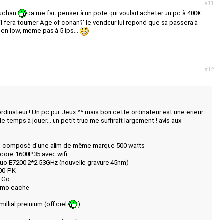
#11
auchan
ca me fait penser à un pote qui voulait acheter un pc à 400€
il fera tourner Age of conan?' le vendeur lui repond que sa passera à
tout en low, meme pas à 5 ips...
#12
dinateur ! Un pc pur Jeux ^^ mais bon cette ordinateur est une erreur
e temps à jouer... un petit truc me suffirait largement ! avis aux
III composé d'une alim de même marque 500 watts
core 1600P35 avec wifi
Duo E7200 2*2.53GHz (nouvelle gravure 45nm)
400-PK
 1Go
2mo cache
illial premium (officiel
)