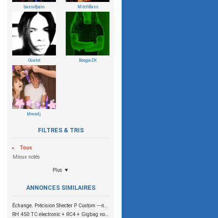
bassofpain
MitchBass
Ocelot
BoogieZK
khwadj
FILTRES & TRIS
Tous
Mieux notés
Plus ▼
ANNONCES SIMILAIRES
Échange. Précision Shecter P Custom ---nouveau Prix 320 E
RH 450 TC electronic + RC4 + Gigbag nouveau prix !!! 450€ !!!