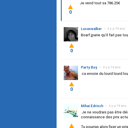
Je vend tout sa 786.25€
0
Lucaswalker
•
il y a 19 ans
Boarf jparie qu'il fait pas t
0
Party Boy
•
il y a 19 ans
ca envoie du lourd lourd lou
0
Mihai Edrisch
•
il y a 19 ans
Je ne voudrais pas être dés
connaissance des prix actue
Tu pourras alors fixer un prix