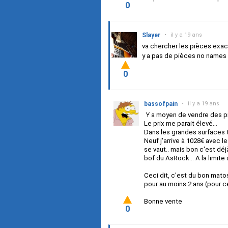
0
Slayer
•
il y a 19 ans
va chercher les pièces exacte
y a pas de pièces no names 
0
bassofpain
•
il y a 19 ans
Y a moyen de vendre des 
Le prix me parait élevé...
Dans les grandes surfaces 
Neuf j'arrive à 1028€ avec 
se vaut.. mais bon c'est dé
bof du AsRock... A la limite si
Ceci dit, c'est du bon matos
pour au moins 2 ans (pour c
Bonne vente
0