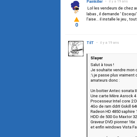
Painkiller
•
il y a 19 ans
Lol les vendeurs de chez 
labas , il demande ' Escequ'
l'aise... il installe le jeu , 
0
TilT
•
il y a 19 ans
Slayer
Salut à tous !
Je souhaite vendre mon or
:\ je passe plus vraiment d
amateurs donc :
Un boitier Antec sonata 
Une carte Mère Asrock 4 
Processeur Intel core 2 
4Go de ram ddrII Gskill 6
Radeon HD 4850 saphire
HDD de 500 Go Maxtor 3
Graveur DVD pionner 16x
et enfin windows Vista Fam