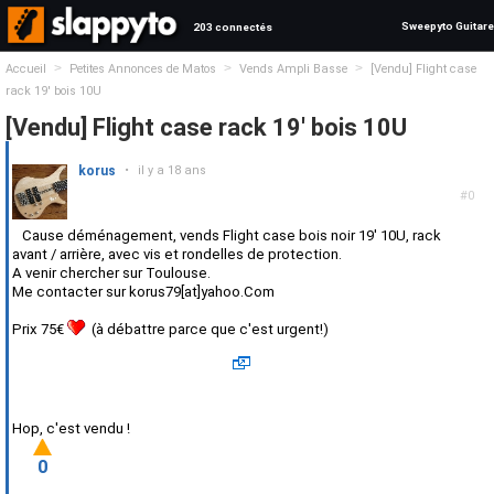
Sweepyto Guitare
203 connectés
>
>
>
Accueil
Petites Annonces de Matos
Vends Ampli Basse
[Vendu] Flight case
rack 19' bois 10U
[Vendu] Flight case rack 19' bois 10U
korus
•
il y a 18 ans
#0
Cause déménagement, vends Flight case bois noir 19' 10U, rack
avant / arrière, avec vis et rondelles de protection.
A venir chercher sur Toulouse.
Me contacter sur korus79[at]yahoo.Com
Prix 75€
(à débattre parce que c'est urgent!)
Hop, c'est vendu !
0