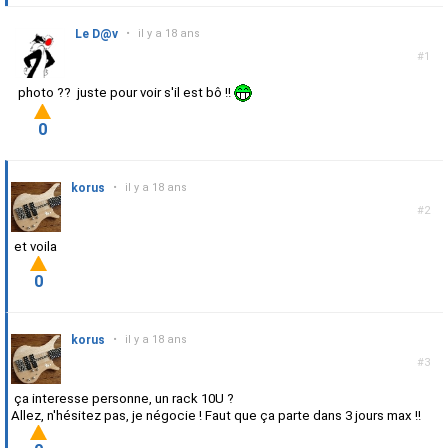
Le D@v
•
il y a 18 ans
#1
photo ?? juste pour voir s'il est bô !!
0
korus
•
il y a 18 ans
#2
et voila
0
korus
•
il y a 18 ans
#3
ça interesse personne, un rack 10U ?
Allez, n'hésitez pas, je négocie ! Faut que ça parte dans 3 jours max !!