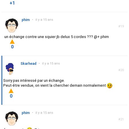
+1
phim
•
il y a 15 ans
#19
un échange contre une squier jb delux 5 cordes ??? @+ phim
0
Skarhead
•
il y a 15 ans
#20
Sorry pas intéressé par un échange.
Peut-être vendue, on vient la chercher demain normalement
0
phim
•
il y a 15 ans
#21