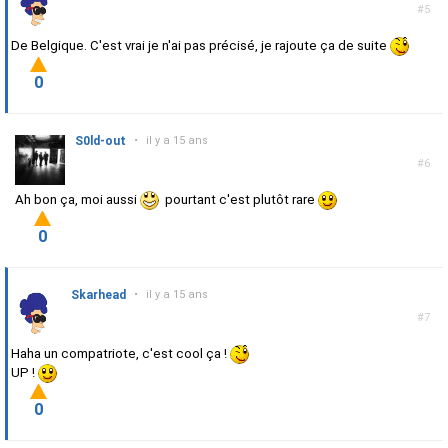
#5
De Belgique. C'est vrai je n'ai pas précisé, je rajoute ça de suite
0
S0ld-out
•
il y a 15 ans
#6
Ah bon ça, moi aussi
pourtant c'est plutôt rare
0
Skarhead
•
il y a 15 ans
#7
Haha un compatriote, c'est cool ça !
UP !
0