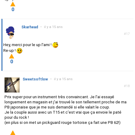
0
Skarhead
•
il y a 15 ans
#17
Hey, merci pour le up l'ami !
Re-up !
0
Sweetsoftlow
•
il y a 15 ans
#18
Prix super pour un instrument très convaincant. Je l'ai essayé
longuement en magasin et j'ai trouvé le son tellement proche de ma
PB japonaise que je me suis demandé si elle valait le coup.
Je la couple aussi avec un T15 et c'est vrai que ça envoie le paté
pour du rock !
(en plus si on met un pickguard rouge tortoise ça fait une PB 62!)