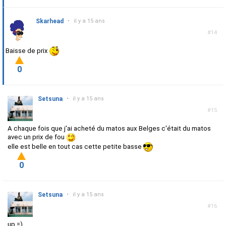
Skarhead
•
il y a 15 ans
#14
Baisse de prix
0
Setsuna
•
il y a 15 ans
#15
A chaque fois que j'ai acheté du matos aux Belges c'était du matos
avec un prix de fou
elle est belle en tout cas cette petite basse
0
Setsuna
•
il y a 15 ans
#16
up =)