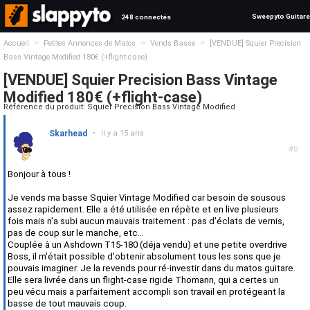
Sweepyto Guitare
248 connectés
>
>
>
Accueil
Petites Annonces de Matos
Vends Basse
[VENDUE] Squier Precision
Bass Vintage Modified 180€ (+flight-case)
[VENDUE] Squier Precision Bass Vintage
Modified 180€ (+flight-case)
Référence du produit: Squier Precision Bass Vintage Modified
Skarhead
•
il y a 15 ans
#0
Bonjour à tous !
Je vends ma basse Squier Vintage Modified car besoin de sousous
assez rapidement. Elle a été utilisée en répète et en live plusieurs
fois mais n'a subi aucun mauvais traitement : pas d'éclats de vernis,
pas de coup sur le manche, etc...
Couplée à un Ashdown T15-180 (déja vendu) et une petite overdrive
Boss, il m'était possible d'obtenir absolument tous les sons que je
pouvais imaginer. Je la revends pour ré-investir dans du matos guitare.
Elle sera livrée dans un flight-case rigide Thomann, qui a certes un
peu vécu mais a parfaitement accompli son travail en protégeant la
basse de tout mauvais coup.