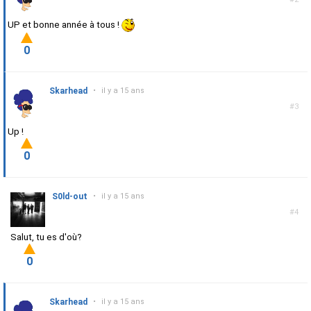
UP et bonne année à tous !
0
Skarhead
•
il y a 15 ans
#3
Up !
0
S0ld-out
•
il y a 15 ans
#4
Salut, tu es d'où?
0
Skarhead
•
il y a 15 ans