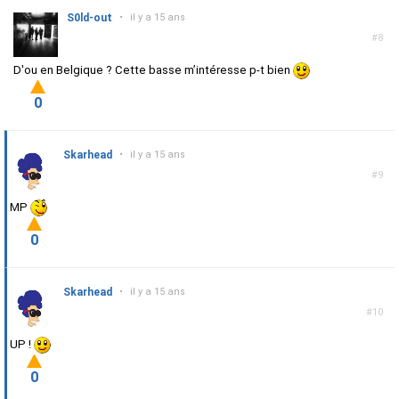
S0ld-out
•
il y a 15 ans
#8
D'ou en Belgique ? Cette basse m’intéresse p-t bien
0
Skarhead
•
il y a 15 ans
#9
MP
0
Skarhead
•
il y a 15 ans
#10
UP !
0