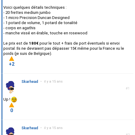
Voici quelques détails techniques :
- 20 frettes medium jumbo
- 1 micro Precision Duncan Designed
- 1 potard de volume, 1 potard de tonalité
- corps en agathis
- manche vissé en érable, touche en rosewood
Le prix est de
180€
pour le tout + frais de port éventuels si envoi
postal. Ils ne devraient pas dépasser 15€ même pour la France vu le
poids (je suis de Belgique).
+2
Skarhead
•
il y a 15 ans
#1
Up !
0
Skarhead
•
il y a 15 ans
#2