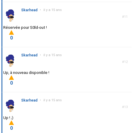
Skarhead
•
il y a 15 ans
#11
Réservée pour S0ld-out !
0
Skarhead
•
il y a 15 ans
#12
Up, à nouveau disponible !
0
Skarhead
•
il y a 15 ans
#13
Up ! ;)
0