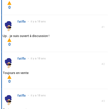
0
fatflo
•
il y a 18 ans
#1
Up... je suis ouvert à discussion !
0
fatflo
•
il y a 18 ans
#2
Toujours en vente
0
fatflo
•
il y a 18 ans
#3