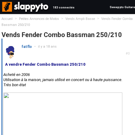
Sweepyto Guitare
183 connectés
>
>
>
Accueil
Petites Annonces de Matos
Vends Ampli Basse
Vends Fender Combo
Bassman 250/210
Vends Fender Combo Bassman 250/210
fatflo
•
il y a 18 ans
#0
A vendre Fender Combo Bassman 250/210
Acheté en 2006
Utilisation à la maison, jamais utilisé en concert ou à haute puissance.
Très bon état