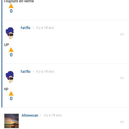
Toujours en vente
0
fatflo
•
il y a 18 ans
#4
UP
0
fatflo
•
il y a 18 ans
#5
up
0
Ahneesan
•
il y a 18 ans
#6