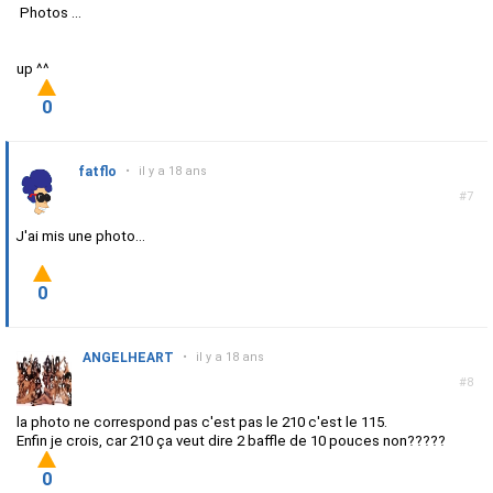
Photos ...
up ^^
0
fatflo
•
il y a 18 ans
#7
J'ai mis une photo...
0
ANGELHEART
•
il y a 18 ans
#8
la photo ne correspond pas c'est pas le 210 c'est le 115.
Enfin je crois, car 210 ça veut dire 2 baffle de 10 pouces non?????
0