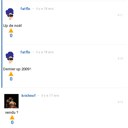
fatflo
•
il y a 18 ans
#17
Up de noël
0
fatflo
•
il y a 18 ans
#18
Dernier up 2009 !
0
krishnof
•
il y a 17 ans
#19
vendu ?
0