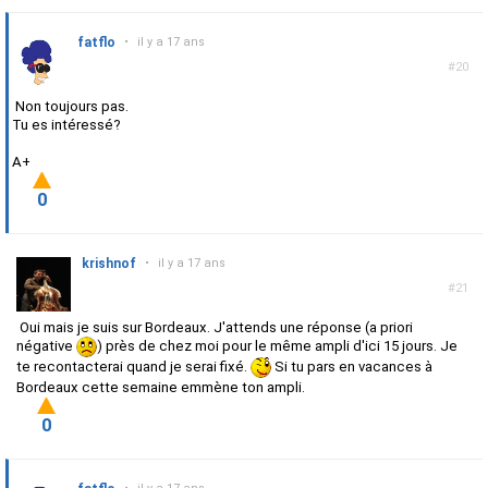
fatflo
•
il y a 17 ans
#20
Non toujours pas.
Tu es intéressé?
A+
0
krishnof
•
il y a 17 ans
#21
Oui mais je suis sur Bordeaux. J'attends une réponse (a priori
négative
) près de chez moi pour le même ampli d'ici 15 jours. Je
te recontacterai quand je serai fixé.
Si tu pars en vacances à
Bordeaux cette semaine emmène ton ampli.
0