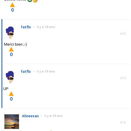
0
fatflo
•
il y a 18 ans
#12
Merci bien ;-)
0
fatflo
•
il y a 18 ans
#13
UP
0
Ahneesan
•
il y a 18 ans
#14