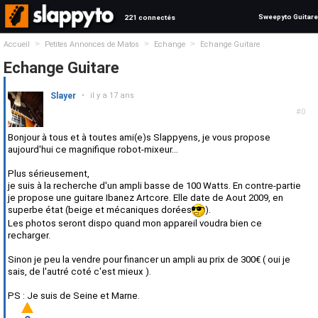
Sweepyto Guitare
221 connectés
>
>
>
Accueil
Petites Annonces de Matos
Echange
Echange Guitare
Echange Guitare
Slayer
•
il y a 17 ans
#0
Bonjour à tous et à toutes ami(e)s Slappyens, je vous propose
aujourd'hui ce magnifique robot-mixeur...
Plus sérieusement,
je suis à la recherche d'un ampli basse de 100 Watts. En contre-partie
je propose une guitare Ibanez Artcore. Elle date de Aout 2009, en
superbe état (beige et mécaniques dorées
).
Les photos seront dispo quand mon appareil voudra bien ce
recharger.
Sinon je peu la vendre pour financer un ampli au prix de 300€ ( oui je
sais, de l'autré coté c'est mieux ).
PS : Je suis de Seine et Marne.