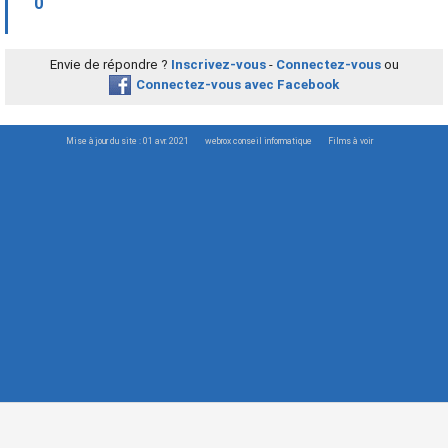
0
Envie de répondre ?
Inscrivez-vous
-
Connectez-vous
ou
Connectez-vous avec Facebook
Mise à jour du site : 01 avr. 2021
webrox conseil informatique
Films à voir