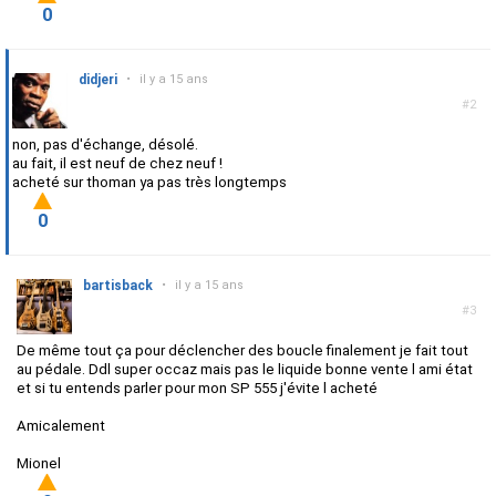
0
didjeri
•
il y a 15 ans
#2
non, pas d'échange, désolé.
au fait, il est neuf de chez neuf !
acheté sur thoman ya pas très longtemps
0
bartisback
•
il y a 15 ans
#3
De même tout ça pour déclencher des boucle finalement je fait tout
au pédale. Ddl super occaz mais pas le liquide bonne vente l ami état
et si tu entends parler pour mon SP 555 j'évite l acheté
Amicalement
Mionel