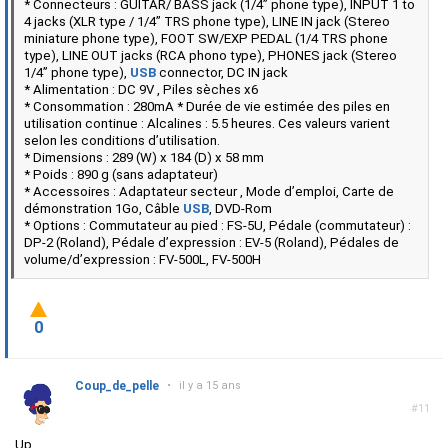
* Connecteurs : GUITAR/ BASS jack (1/4” phone type), INPUT 1 to
4 jacks (XLR type / 1/4” TRS phone type), LINE IN jack (Stereo
miniature phone type), FOOT SW/EXP PEDAL (1/4 TRS phone
type), LINE OUT jacks (RCA phono type), PHONES jack (Stereo
1/4” phone type),
USB
connector, DC IN jack
* Alimentation : DC 9V , Piles sèches x6
* Consommation : 280mA * Durée de vie estimée des piles en
utilisation continue : Alcalines : 5.5 heures. Ces valeurs varient
selon les conditions d’utilisation.
* Dimensions : 289 (W) x 184 (D) x 58 mm
* Poids : 890 g (sans adaptateur)
* Accessoires : Adaptateur secteur , Mode d’emploi, Carte de
démonstration 1Go, Câble
USB
, DVD-Rom
* Options : Commutateur au pied : FS-5U, Pédale (commutateur) :
DP-2 (Roland), Pédale d’expression : EV-5 (Roland), Pédales de
volume/d’expression : FV-500L, FV-500H
0
Coup_de_pelle
•
il y a 15 ans
#11
Up