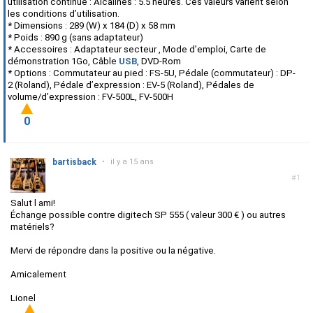
utilisation continue : Alcalines : 5.5 heures. Ces valeurs varient selon
les conditions d’utilisation.
* Dimensions : 289 (W) x 184 (D) x 58 mm
* Poids : 890 g (sans adaptateur)
* Accessoires : Adaptateur secteur , Mode d’emploi, Carte de
démonstration 1Go, Câble
USB
, DVD-Rom
* Options : Commutateur au pied : FS-5U, Pédale (commutateur) : DP-
2 (Roland), Pédale d’expression : EV-5 (Roland), Pédales de
volume/d’expression : FV-500L, FV-500H
0
bartisback
•
il y a 15 ans
#1
Salut l ami!
Échange possible contre digitech SP 555 ( valeur 300 € ) ou autres
matériels?
Mervi de répondre dans la positive ou la négative.
Amicalement
Lionel