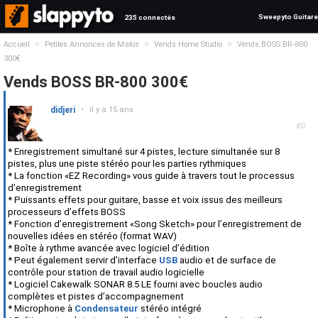
Sweepyto Guitare
235 connectés
>
>
>
Accueil
Petites Annonces de Matos
Vends Home Studio
Vends BOSS BR-800
300€
Vends BOSS BR-800 300€
didjeri
•
il y a 15 ans
#0
* Enregistrement simultané sur 4 pistes, lecture simultanée sur 8
pistes, plus une piste stéréo pour les parties rythmiques
* La fonction «EZ Recording» vous guide à travers tout le processus
d’enregistrement
* Puissants effets pour guitare, basse et voix issus des meilleurs
processeurs d’effets BOSS
* Fonction d’enregistrement «Song Sketch» pour l’enregistrement de
nouvelles idées en stéréo (format WAV)
* Boîte à rythme avancée avec logiciel d’édition
* Peut également servir d’interface
USB
audio et de surface de
contrôle pour station de travail audio logicielle
* Logiciel Cakewalk SONAR 8.5 LE fourni avec boucles audio
complètes et pistes d’accompagnement
* Microphone à
Condensateur
stéréo intégré