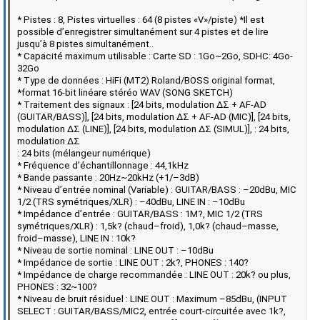
* Pistes : 8, Pistes virtuelles : 64 (8 pistes «V»/piste) *Il est
possible d’enregistrer simultanément sur 4 pistes et de lire
jusqu’à 8 pistes simultanément..
* Capacité maximum utilisable : Carte SD : 1Go~2Go, SDHC: 4Go-
32Go
* Type de données : HiFi (MT2) Roland/BOSS original format,
*format 16-bit linéare stéréo WAV (SONG SKETCH)
* Traitement des signaux : [24 bits, modulation ΔΣ + AF-AD
(GUITAR/BASS)], [24 bits, modulation ΔΣ + AF-AD (MIC)], [24 bits,
modulation ΔΣ (LINE)], [24 bits, modulation ΔΣ (SIMUL)], : 24 bits,
modulation ΔΣ
: 24 bits (mélangeur numérique)
* Fréquence d’échantillonnage : 44,1kHz
* Bande passante : 20Hz~20kHz (+1/–3dB)
* Niveau d’entrée nominal (Variable) : GUITAR/BASS : –20dBu, MIC
1/2 (TRS symétriques/XLR) : –40dBu, LINE IN : –10dBu
* Impédance d’entrée : GUITAR/BASS : 1M?, MIC 1/2 (TRS
symétriques/XLR) : 1,5k? (chaud–froid), 1,0k? (chaud–masse,
froid–masse), LINE IN : 10k?
* Niveau de sortie nominal : LINE OUT : –10dBu
* Impédance de sortie : LINE OUT : 2k?, PHONES : 140?
* Impédance de charge recommandée : LINE OUT : 20k? ou plus,
PHONES : 32~100?
* Niveau de bruit résiduel : LINE OUT : Maximum –85dBu, (INPUT
SELECT : GUITAR/BASS/MIC2, entrée court-circuitée avec 1k?,