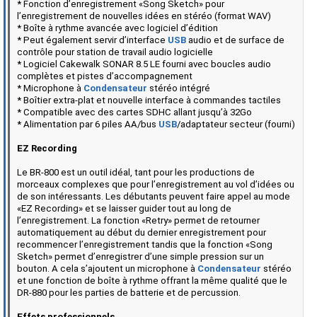
* Fonction d’enregistrement «Song Sketch» pour
l’enregistrement de nouvelles idées en stéréo (format WAV)
* Boîte à rythme avancée avec logiciel d’édition
* Peut également servir d’interface
USB
audio et de surface de
contrôle pour station de travail audio logicielle
* Logiciel Cakewalk SONAR 8.5 LE fourni avec boucles audio
complètes et pistes d’accompagnement
* Microphone à
Condensateur
stéréo intégré
* Boîtier extra-plat et nouvelle interface à commandes tactiles
* Compatible avec des cartes SDHC allant jusqu’à 32Go
* Alimentation par 6 piles AA/bus
USB
/adaptateur secteur (fourni)
EZ Recording
Le BR-800 est un outil idéal, tant pour les productions de
morceaux complexes que pour l’enregistrement au vol d’idées ou
de son intéressants. Les débutants peuvent faire appel au mode
«EZ Recording» et se laisser guider tout au long de
l’enregistrement. La fonction «Retry» permet de retourner
automatiquement au début du dernier enregistrement pour
recommencer l’enregistrement tandis que la fonction «Song
Sketch» permet d’enregistrer d’une simple pression sur un
bouton. A cela s’ajoutent un microphone à
Condensateur
stéréo
et une fonction de boîte à rythme offrant la même qualité que le
DR-880 pour les parties de batterie et de percussion.
Effets professionnels