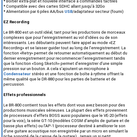
* Boîtier extra-plat et nouvelle interface à commandes tactiles
* Compatible avec des cartes SDHC allant jusqu’à 32Go
* Alimentation par 6 piles AA/bus
USB
/adaptateur secteur (fourni)
EZ Recording
Le BR-800 est un outil idéal, tant pour les productions de morceaux
complexes que pour l’enregistrement au vol d’idées ou de son
intéressants. Les débutants peuvent faire appel au mode «EZ
Recording» et se laisser guider tout au long de l’enregistrement. La
fonction «Retry» permet de retourner automatiquement au début du
dernier enregistrement pour recommencer l’enregistrement tandis
que la fonction «Song Sketch» permet d’enregistrer d’une simple
pression sur un bouton. A cela s’ajoutent un microphone à
Condensateur
stéréo et une fonction de boîte à rythme offrant la
même qualité que le DR-880 pour les parties de batterie et de
percussion.
Effets professionnels
Le BR-800 contient tous les effets dont vous avez besoin pour des
productions musicales sérieuses. La plupart des effets proviennent
de processeurs d’effets BOSS aussi populaires que le VE-20 (effets
pour la voix), la série GT-10 (modèles COSM d’amplis de guitare et de
basse plus effets) ou l’AP-1 (processeur destiné à améliorer le son
d’une guitare acoustique non enregistrée par un micro en simulant la
riche sonorité de la caisse de la guitare). Jamais un si petit