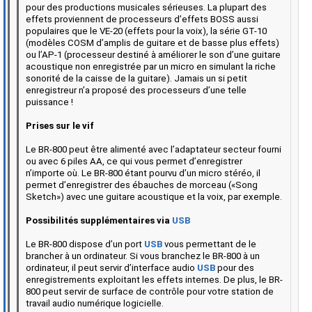
pour des productions musicales sérieuses. La plupart des
effets proviennent de processeurs d’effets BOSS aussi
populaires que le VE-20 (effets pour la voix), la série GT-10
(modèles COSM d’amplis de guitare et de basse plus effets)
ou l’AP-1 (processeur destiné à améliorer le son d’une guitare
acoustique non enregistrée par un micro en simulant la riche
sonorité de la caisse de la guitare). Jamais un si petit
enregistreur n’a proposé des processeurs d’une telle
puissance !
Prises sur le vif
Le BR-800 peut être alimenté avec l’adaptateur secteur fourni
ou avec 6 piles AA, ce qui vous permet d’enregistrer
n’importe où. Le BR-800 étant pourvu d’un micro stéréo, il
permet d’enregistrer des ébauches de morceau («Song
Sketch») avec une guitare acoustique et la voix, par exemple.
Possibilités supplémentaires via
USB
Le BR-800 dispose d’un port
USB
vous permettant de le
brancher à un ordinateur. Si vous branchez le BR-800 à un
ordinateur, il peut servir d’interface audio
USB
pour des
enregistrements exploitant les effets internes. De plus, le BR-
800 peut servir de surface de contrôle pour votre station de
travail audio numérique logicielle.