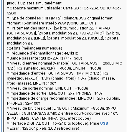
jusqu’à 8 pistes simultanément..
* Capacité maximum utilisable : Carte SD : 1Go~2Go, SDHC: 4Go-
32Go
* Type de données : HiFi (MT2) Roland/BOSS original format,
*format 16-bit linéare stéréo WAV (SONG SKETCH)
* Traitement des signaux : [24 bits, modulation ΔΣ + AF-AD
(GUITAR/BASS)], [24 bits, modulation ΔΣ + AF-AD (MIC)], [24 bits,
modulation ΔΣ (LINE)], [24 bits, modulation ΔΣ (SIMUL)], : 24 bits,
modulation ΔΣ
: 24 bits (mélangeur numérique)
* Fréquence d’échantillonnage : 44,1kHz
* Bande passante : 20Hz~20kHz (+1/–3dB)
* Niveau d’entrée nominal (Variable) : GUITAR/BASS : –20dBu, MIC
1/2 (TRS symétriques/XLR) : –40dBu, LINE IN : –10dBu
* Impédance d’entrée : GUITAR/BASS : 1M?, MIC 1/2 (TRS
symétriques/XLR) : 1,5k? (chaud–froid), 1,0k? (chaud–masse,
froid–masse), LINE IN : 10k?
* Niveau de sortie nominal : LINE OUT : –10dBu
* Impédance de sortie : LINE OUT : 2k?, PHONES : 140?
* Impédance de charge recommandée : LINE OUT : 20k? ou plus,
PHONES : 32~100?
* Niveau de bruit résiduel : LINE OUT : Maximum –85dBu, (INPUT
SELECT : GUITAR/BASS/MIC2, entrée court-circuitée avec 1k?,
INPUT SENS : CENTER, IHF-A, typ., effet coupé)
* Interface DIGITAL OUT : 16~24 bits (optique), Prise
USB
* Ecran : 128 x64 pixels (LCD rétroéclairé)