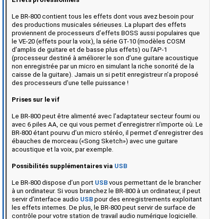
Le BR-800 contient tous les effets dont vous avez besoin pour
des productions musicales sérieuses. La plupart des effets
proviennent de processeurs d’effets BOSS aussi populaires que
le VE-20 (effets pour la voix), la série GT-10 (modèles COSM
d’amplis de guitare et de basse plus effets) ou l’AP-1
(processeur destiné à améliorer le son d’une guitare acoustique
non enregistrée par un micro en simulant la riche sonorité de la
caisse de la guitare). Jamais un si petit enregistreur n’a proposé
des processeurs d’une telle puissance !
Prises sur le vif
Le BR-800 peut être alimenté avec l’adaptateur secteur fourni ou
avec 6 piles AA, ce qui vous permet d’enregistrer n’importe où. Le
BR-800 étant pourvu d’un micro stéréo, il permet d’enregistrer des
ébauches de morceau («Song Sketch») avec une guitare
acoustique et la voix, par exemple.
Possibilités supplémentaires via
USB
Le BR-800 dispose d’un port
USB
vous permettant de le brancher
à un ordinateur. Si vous branchez le BR-800 à un ordinateur, il peut
servir d’interface audio
USB
pour des enregistrements exploitant
les effets internes. De plus, le BR-800 peut servir de surface de
contrôle pour votre station de travail audio numérique logicielle.