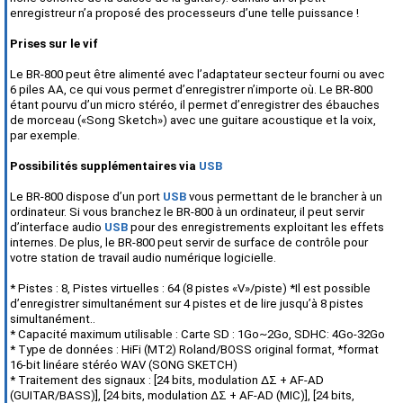
enregistreur n’a proposé des processeurs d’une telle puissance !
Prises sur le vif
Le BR-800 peut être alimenté avec l’adaptateur secteur fourni ou avec
6 piles AA, ce qui vous permet d’enregistrer n’importe où. Le BR-800
étant pourvu d’un micro stéréo, il permet d’enregistrer des ébauches
de morceau («Song Sketch») avec une guitare acoustique et la voix,
par exemple.
Possibilités supplémentaires via
USB
Le BR-800 dispose d’un port
USB
vous permettant de le brancher à un
ordinateur. Si vous branchez le BR-800 à un ordinateur, il peut servir
d’interface audio
USB
pour des enregistrements exploitant les effets
internes. De plus, le BR-800 peut servir de surface de contrôle pour
votre station de travail audio numérique logicielle.
* Pistes : 8, Pistes virtuelles : 64 (8 pistes «V»/piste) *Il est possible
d’enregistrer simultanément sur 4 pistes et de lire jusqu’à 8 pistes
simultanément..
* Capacité maximum utilisable : Carte SD : 1Go~2Go, SDHC: 4Go-32Go
* Type de données : HiFi (MT2) Roland/BOSS original format, *format
16-bit linéare stéréo WAV (SONG SKETCH)
* Traitement des signaux : [24 bits, modulation ΔΣ + AF-AD
(GUITAR/BASS)], [24 bits, modulation ΔΣ + AF-AD (MIC)], [24 bits,