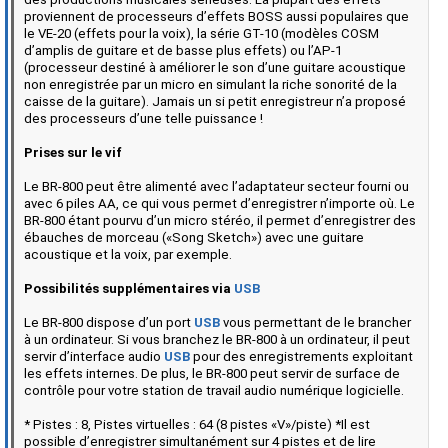
proviennent de processeurs d’effets BOSS aussi populaires que
le VE-20 (effets pour la voix), la série GT-10 (modèles COSM
d’amplis de guitare et de basse plus effets) ou l’AP-1
(processeur destiné à améliorer le son d’une guitare acoustique
non enregistrée par un micro en simulant la riche sonorité de la
caisse de la guitare). Jamais un si petit enregistreur n’a proposé
des processeurs d’une telle puissance !
Prises sur le vif
Le BR-800 peut être alimenté avec l’adaptateur secteur fourni ou
avec 6 piles AA, ce qui vous permet d’enregistrer n’importe où. Le
BR-800 étant pourvu d’un micro stéréo, il permet d’enregistrer des
ébauches de morceau («Song Sketch») avec une guitare
acoustique et la voix, par exemple.
Possibilités supplémentaires via
USB
Le BR-800 dispose d’un port
USB
vous permettant de le brancher
à un ordinateur. Si vous branchez le BR-800 à un ordinateur, il peut
servir d’interface audio
USB
pour des enregistrements exploitant
les effets internes. De plus, le BR-800 peut servir de surface de
contrôle pour votre station de travail audio numérique logicielle.
* Pistes : 8, Pistes virtuelles : 64 (8 pistes «V»/piste) *Il est
possible d’enregistrer simultanément sur 4 pistes et de lire