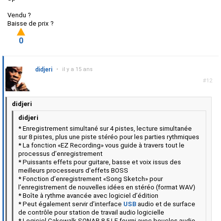
Vendu ?
Baisse de prix ?
0
didjeri
•
il y a 15 ans
#12
didjeri
didjeri
* Enregistrement simultané sur 4 pistes, lecture simultanée
sur 8 pistes, plus une piste stéréo pour les parties rythmiques
* La fonction «EZ Recording» vous guide à travers tout le
processus d’enregistrement
* Puissants effets pour guitare, basse et voix issus des
meilleurs processeurs d’effets BOSS
* Fonction d’enregistrement «Song Sketch» pour
l’enregistrement de nouvelles idées en stéréo (format WAV)
* Boîte à rythme avancée avec logiciel d’édition
* Peut également servir d’interface
USB
audio et de surface
de contrôle pour station de travail audio logicielle
* Logiciel Cakewalk SONAR 8.5 LE fourni avec boucles audio