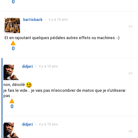
0
bartisback
•
il y a 15 ans
#4
Et en rajoutant quelques pédales autres effets ou machines :-)
0
didjeri
•
il y a 15 ans
#5
non, désolé
je fais le vide... je vais pas m'encombrer de matos que je n'utiliserai
pas .
0
didjeri
•
il y a 15 ans
#6