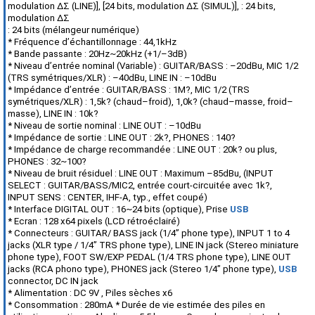
modulation ΔΣ (LINE)], [24 bits, modulation ΔΣ (SIMUL)], : 24 bits,
modulation ΔΣ
: 24 bits (mélangeur numérique)
* Fréquence d’échantillonnage : 44,1kHz
* Bande passante : 20Hz~20kHz (+1/–3dB)
* Niveau d’entrée nominal (Variable) : GUITAR/BASS : –20dBu, MIC 1/2
(TRS symétriques/XLR) : –40dBu, LINE IN : –10dBu
* Impédance d’entrée : GUITAR/BASS : 1M?, MIC 1/2 (TRS
symétriques/XLR) : 1,5k? (chaud–froid), 1,0k? (chaud–masse, froid–
masse), LINE IN : 10k?
* Niveau de sortie nominal : LINE OUT : –10dBu
* Impédance de sortie : LINE OUT : 2k?, PHONES : 140?
* Impédance de charge recommandée : LINE OUT : 20k? ou plus,
PHONES : 32~100?
* Niveau de bruit résiduel : LINE OUT : Maximum –85dBu, (INPUT
SELECT : GUITAR/BASS/MIC2, entrée court-circuitée avec 1k?,
INPUT SENS : CENTER, IHF-A, typ., effet coupé)
* Interface DIGITAL OUT : 16~24 bits (optique), Prise
USB
* Ecran : 128 x64 pixels (LCD rétroéclairé)
* Connecteurs : GUITAR/ BASS jack (1/4” phone type), INPUT 1 to 4
jacks (XLR type / 1/4” TRS phone type), LINE IN jack (Stereo miniature
phone type), FOOT SW/EXP PEDAL (1/4 TRS phone type), LINE OUT
jacks (RCA phono type), PHONES jack (Stereo 1/4” phone type),
USB
connector, DC IN jack
* Alimentation : DC 9V , Piles sèches x6
* Consommation : 280mA * Durée de vie estimée des piles en