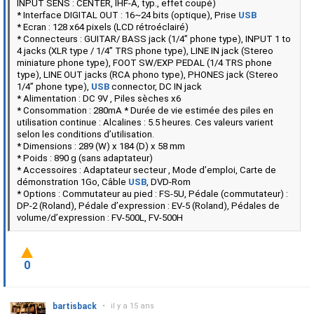
INPUT SENS : CENTER, IHF-A, typ., effet coupé)
* Interface DIGITAL OUT : 16~24 bits (optique), Prise
USB
* Ecran : 128 x64 pixels (LCD rétroéclairé)
* Connecteurs : GUITAR/ BASS jack (1/4” phone type), INPUT 1 to
4 jacks (XLR type / 1/4” TRS phone type), LINE IN jack (Stereo
miniature phone type), FOOT SW/EXP PEDAL (1/4 TRS phone
type), LINE OUT jacks (RCA phono type), PHONES jack (Stereo
1/4” phone type),
USB
connector, DC IN jack
* Alimentation : DC 9V , Piles sèches x6
* Consommation : 280mA * Durée de vie estimée des piles en
utilisation continue : Alcalines : 5.5 heures. Ces valeurs varient
selon les conditions d’utilisation.
* Dimensions : 289 (W) x 184 (D) x 58 mm
* Poids : 890 g (sans adaptateur)
* Accessoires : Adaptateur secteur , Mode d’emploi, Carte de
démonstration 1Go, Câble
USB
, DVD-Rom
* Options : Commutateur au pied : FS-5U, Pédale (commutateur) :
DP-2 (Roland), Pédale d’expression : EV-5 (Roland), Pédales de
volume/d’expression : FV-500L, FV-500H
0
bartisback
•
il y a 15 ans