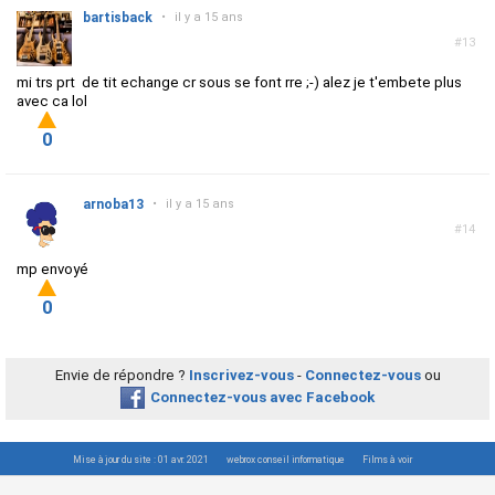
bartisback
•
il y a 15 ans
#13
mi trs prt de tit echange cr sous se font rre ;-) alez je t'embete plus
avec ca lol
0
arnoba13
•
il y a 15 ans
#14
mp envoyé
0
Envie de répondre ?
Inscrivez-vous
-
Connectez-vous
ou
Connectez-vous avec Facebook
Mise à jour du site : 01 avr. 2021
webrox conseil informatique
Films à voir