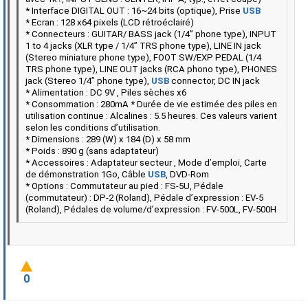
* Interface DIGITAL OUT : 16~24 bits (optique), Prise
USB
* Ecran : 128 x64 pixels (LCD rétroéclairé)
* Connecteurs : GUITAR/ BASS jack (1/4” phone type), INPUT
1 to 4 jacks (XLR type / 1/4” TRS phone type), LINE IN jack
(Stereo miniature phone type), FOOT SW/EXP PEDAL (1/4
TRS phone type), LINE OUT jacks (RCA phono type), PHONES
jack (Stereo 1/4” phone type),
USB
connector, DC IN jack
* Alimentation : DC 9V , Piles sèches x6
* Consommation : 280mA * Durée de vie estimée des piles en
utilisation continue : Alcalines : 5.5 heures. Ces valeurs varient
selon les conditions d’utilisation.
* Dimensions : 289 (W) x 184 (D) x 58 mm
* Poids : 890 g (sans adaptateur)
* Accessoires : Adaptateur secteur , Mode d’emploi, Carte
de démonstration 1Go, Câble
USB
, DVD-Rom
* Options : Commutateur au pied : FS-5U, Pédale
(commutateur) : DP-2 (Roland), Pédale d’expression : EV-5
(Roland), Pédales de volume/d’expression : FV-500L, FV-500H
0