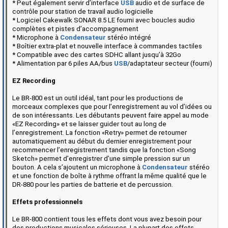
* Peut également servir d’interface
USB
audio et de surface de
contrôle pour station de travail audio logicielle
* Logiciel Cakewalk SONAR 8.5 LE fourni avec boucles audio
complètes et pistes d’accompagnement
* Microphone à
Condensateur
stéréo intégré
* Boîtier extra-plat et nouvelle interface à commandes tactiles
* Compatible avec des cartes SDHC allant jusqu’à 32Go
* Alimentation par 6 piles AA/bus
USB
/adaptateur secteur (fourni)
EZ Recording
Le BR-800 est un outil idéal, tant pour les productions de
morceaux complexes que pour l’enregistrement au vol d’idées ou
de son intéressants. Les débutants peuvent faire appel au mode
«EZ Recording» et se laisser guider tout au long de
l’enregistrement. La fonction «Retry» permet de retourner
automatiquement au début du dernier enregistrement pour
recommencer l’enregistrement tandis que la fonction «Song
Sketch» permet d’enregistrer d’une simple pression sur un
bouton. A cela s’ajoutent un microphone à
Condensateur
stéréo
et une fonction de boîte à rythme offrant la même qualité que le
DR-880 pour les parties de batterie et de percussion.
Effets professionnels
Le BR-800 contient tous les effets dont vous avez besoin pour
des productions musicales sérieuses. La plupart des effets