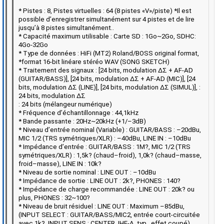
* Pistes : 8, Pistes virtuelles : 64 (8 pistes «V»/piste) *Il est
possible d’enregistrer simultanément sur 4 pistes et de lire
jusqu’à 8 pistes simultanément..
* Capacité maximum utilisable : Carte SD : 1Go~2Go, SDHC:
4Go-32Go
* Type de données : HiFi (MT2) Roland/BOSS original format,
*format 16-bit linéare stéréo WAV (SONG SKETCH)
* Traitement des signaux : [24 bits, modulation ΔΣ + AF-AD
(GUITAR/BASS)], [24 bits, modulation ΔΣ + AF-AD (MIC)], [24
bits, modulation ΔΣ (LINE)], [24 bits, modulation ΔΣ (SIMUL)], :
24 bits, modulation ΔΣ
: 24 bits (mélangeur numérique)
* Fréquence d’échantillonnage : 44,1kHz
* Bande passante : 20Hz~20kHz (+1/–3dB)
* Niveau d’entrée nominal (Variable) : GUITAR/BASS : –20dBu,
MIC 1/2 (TRS symétriques/XLR) : –40dBu, LINE IN : –10dBu
* Impédance d’entrée : GUITAR/BASS : 1M?, MIC 1/2 (TRS
symétriques/XLR) : 1,5k? (chaud–froid), 1,0k? (chaud–masse,
froid–masse), LINE IN : 10k?
* Niveau de sortie nominal : LINE OUT : –10dBu
* Impédance de sortie : LINE OUT : 2k?, PHONES : 140?
* Impédance de charge recommandée : LINE OUT : 20k? ou
plus, PHONES : 32~100?
* Niveau de bruit résiduel : LINE OUT : Maximum –85dBu,
(INPUT SELECT : GUITAR/BASS/MIC2, entrée court-circuitée
avec 1k?, INPUT SENS : CENTER, IHF-A, typ., effet coupé)