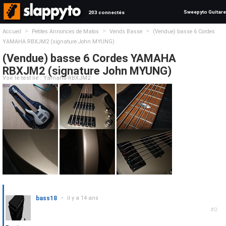
Sweepyto Guitare
203 connectés
>
>
>
Accueil
Petites Annonces de Matos
Vends Basse
(Vendue) basse 6 Cordes
YAMAHA RBXJM2 (signature John MYUNG)
(Vendue) basse 6 Cordes YAMAHA
RBXJM2 (signature John MYUNG)
Voir le test lié : Yamaha-RBXJM2
bass18
•
il y a 14 ans
#0