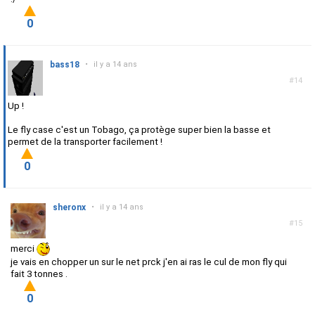
0
bass18
•
il y a 14 ans
#14
Up !
Le fly case c'est un Tobago, ça protège super bien la basse et
permet de la transporter facilement !
0
sheronx
•
il y a 14 ans
#15
merci
je vais en chopper un sur le net prck j'en ai ras le cul de mon fly qui
fait 3 tonnes .
0