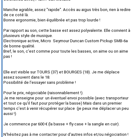
Manche agrable, assez "rapide". Accès au aigus très bon, rien à redire
de ce coté là.
Bonne ergonomie, bien équilibrée et pas trop lourde !
Par rapport au son, cette basse est assez polyvalente. Elle convient à
plusieurs style de musique.
Electronique active, Micro Seymour Duncan Custom Pickup SMB-6a
de bonne qualité.
Bref, le son, c'est comme pour toute les basses, on aime ou on aime
pas !
Elle est visible sur TOURS (37) et BOURGES (18). Je me déplace
assez souvent dans le 18.
Possibilité de l'essayer sans problème !
Pour le prix, négociable (raisonnablement !).
Je me renseigne pour un éventuel envoi possible (avec transporteur
et tout ce qu'il faut pour protéger la basse) Mais dans un premier
temps c'est à venir récupérer sur place (je peux me déplacer un peu
aussi !)
Je commence par 600 € (la basse + fly case + la sangle en cuir).
N'hésitez pas à me contacter pour d'autres infos et/ou négociation !