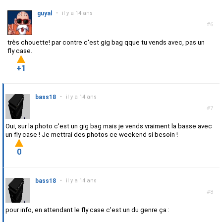
guyal
•
il y a 14 ans
#6
très chouette! par contre c'est gig bag qque tu vends avec, pas un
fly case.
+1
bass18
•
il y a 14 ans
#7
Oui, sur la photo c'est un gig bag mais je vends vraiment la basse avec
un fly case ! Je mettrai des photos ce weekend si besoin !
0
bass18
•
il y a 14 ans
#8
pour info, en attendant le fly case c'est un du genre ça :