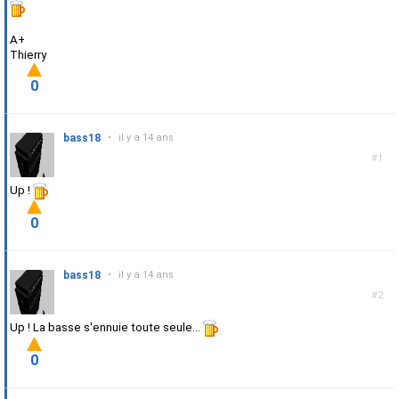
A+
Thierry
0
bass18
•
il y a 14 ans
#1
Up !
0
bass18
•
il y a 14 ans
#2
Up ! La basse s'ennuie toute seule...
0