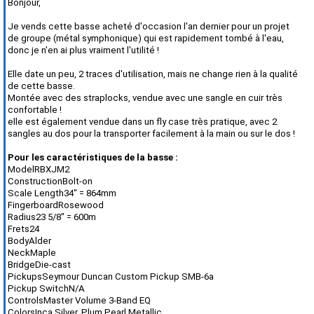
Bonjour,
Je vends cette basse acheté d'occasion l'an dernier pour un projet
de groupe (métal symphonique) qui est rapidement tombé à l'eau,
donc je n'en ai plus vraiment l'utilité !
Elle date un peu, 2 traces d'utilisation, mais ne change rien à la qualité
de cette basse.
Montée avec des straplocks, vendue avec une sangle en cuir très
confortable !
elle est également vendue dans un fly case très pratique, avec 2
sangles au dos pour la transporter facilement à la main ou sur le dos !
Pour les caractéristiques de la basse :
ModelRBXJM2
ConstructionBolt-on
Scale Length34" = 864mm
FingerboardRosewood
Radius23 5/8" = 600m
Frets24
BodyAlder
NeckMaple
BridgeDie-cast
PickupsSeymour Duncan Custom Pickup SMB-6a
Pickup SwitchN/A
ControlsMaster Volume 3-Band EQ
ColorsInca Silver, Plum Pearl Metallic