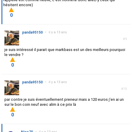
hésitent encore)
0
panda95150
•
il y a 13 ans
#9
je suis intéressé il parait que markbass est un des meilleurs pourquoi
le vendre ?
0
panda95150
•
il y a 13 ans
#10
par contre je suis éventuellement preneur mais a 120 euros j'en ai un
sur le bon coin neuf avec alim à ce prix là
0
•
il y a 13 ans