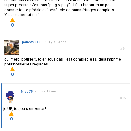
super précise. C'est pas "plug & play" , il faut bidouiller un peu,
comme toute pédale qui bénéficie de paramétrages complets.
Y'a un super tuto ici.
0
panda95150
•
il y a 13 ans
#24
oui merci pour le tuto en tous cas il est complet je l'ai déjà imprimé
pour bosser les réglages
0
Nico75
•
il y a 13 ans
#25
je UP, toujours en vente !
0