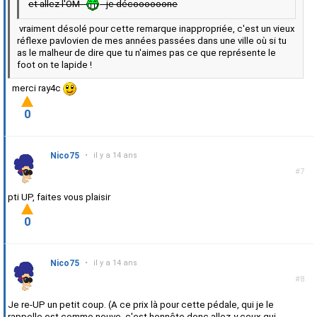
et allez l'OM
je décoooooone
vraiment désolé pour cette remarque inappropriée, c'est un vieux
réflexe pavlovien de mes années passées dans une ville où si tu
as le malheur de dire que tu n'aimes pas ce que représente le
foot on te lapide !
merci ray4c
0
Nico75
•
il y a 14 ans
#7
pti UP, faites vous plaisir
0
Nico75
•
il y a 14 ans
#8
Je re-UP un petit coup. (A ce prix là pour cette pédale, qui je le
rappelle est comme neuve, c'est honnête donc allez-y ceux qui