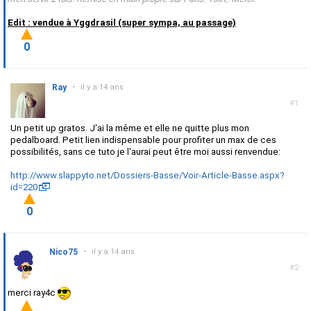
Edit : vendue à Yggdrasil (super sympa, au passage)
0
Ray
•
il y a 14 ans
#1
Un petit up gratos. J'ai la même et elle ne quitte plus mon
pedalboard. Petit lien indispensable pour profiter un max de ces
possibilités, sans ce tuto je l'aurai peut être moi aussi renvendue:
http://www.slappyto.net/Dossiers-Basse/Voir-Article-Basse.aspx?
id=220
0
Nico75
•
il y a 14 ans
#2
merci ray4c