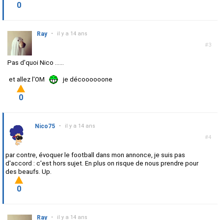
0
Ray
•
il y a 14 ans
#3
Pas d'quoi Nico ......
et allez l'OM
je décoooooone
0
Nico75
•
il y a 14 ans
#4
par contre, évoquer le football dans mon annonce, je suis pas
d'accord : c'est hors sujet. En plus on risque de nous prendre pour
des beaufs. Up.
0
Ray
•
il y a 14 ans