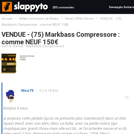
Sweepyto Guitare
255 connectés
>
>
>
Accueil
Petites Annonces de Matos
Vends Effets Basse
VENDUE - (75)
Markbass Compressore : comme NEUF 150€
VENDUE - (75) Markbass Compressore :
comme NEUF 150€
Voir le test lié : MarkBass-Compressore
Nico75
•
il y a 14 ans
#0
Bonjour à tous,
je propose cette pédale (qu'on ne présente plus maintenant) dans un état
(quasi-)neuf, avec son alim, dans sa boîte, avec sa petite notice (qui
n'explique pas grand chose mais elle est là). Je l'ai achetée neuve et ai dû
m'en servir 2 fois. Remise en main propre sur Paris. 150€. Merci.