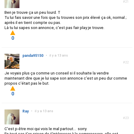
#21
Ben je trouve ça un peu lourd. T
Tu lui fais savoir une fois que tu trouves son prix élevé ça ok, normal ;
après il en tient compte ou pas.
Là tu lui sapes son annonce, c'est pas fair play je trouve.
0
panda95150
•
il y a 13 ans
#22
Je voyais plus ça comme un conseil si il souhaite la vendre
maintenant dire que je lui sape son annonce c'est un peu dur comme
propos c'était pas le but.
0
Ray
•
il y a 13 ans
#23
C'est p-être moi qui vois le mal partout... sorry.
En tout cas t'as raison de t'intéresser à la compressore, elle est