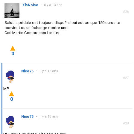
XlsNoise
•
il y a 13 ans
#26
Salut la pédale est toujours dispo? si oui est ce que 150 euros te
convient ou un échange contre une
Carl Martin Compressor Limiter...
0
Nico75
•
il y a 13 ans
#27
MP
0
Nico75
•
il y a 13 ans
#28