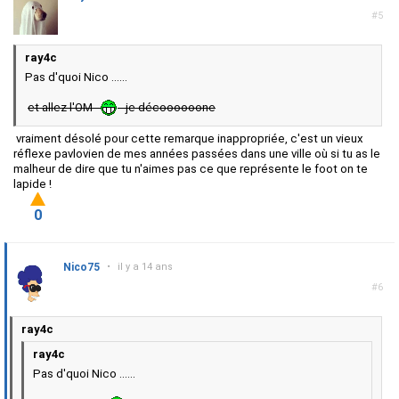
#5
ray4c
Pas d'quoi Nico ......
et allez l'OM
je décoooooone
vraiment désolé pour cette remarque inappropriée, c'est un vieux
réflexe pavlovien de mes années passées dans une ville où si tu as le
malheur de dire que tu n'aimes pas ce que représente le foot on te
lapide !
0
Nico75
•
il y a 14 ans
#6
ray4c
ray4c
Pas d'quoi Nico ......