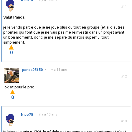
Nico75
#11
Salut Panda,
je le vends parce que je ne joue plus du tout en groupe (et ai d'autres
priorités qui font que je ne vais pas me réinvestir dans un projet avant
un bon moment), donc je me sépare du matos superflu, tout
simplement.
0
panda95150
•
il y a 13 ans
#12
ok et pour le prix
0
Nico75
•
il y a 13 ans
#13
je laisse le prix à 170€, la pédale est comme neuve, sincèrement c'est