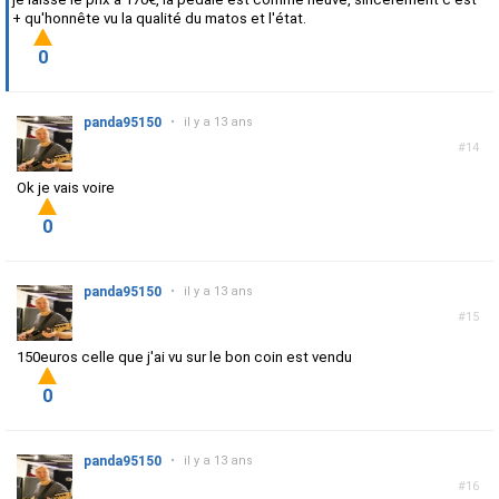
+ qu'honnête vu la qualité du matos et l'état.
0
panda95150
•
il y a 13 ans
#14
Ok je vais voire
0
panda95150
•
il y a 13 ans
#15
150euros celle que j'ai vu sur le bon coin est vendu
0
panda95150
•
il y a 13 ans
#16