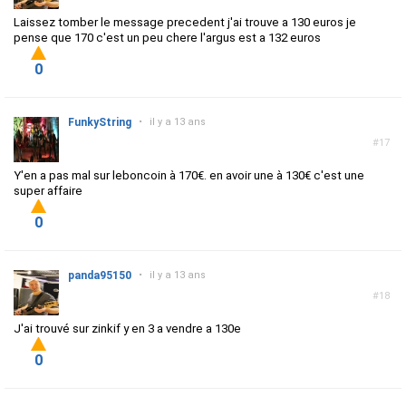
Laissez tomber le message precedent j'ai trouve a 130 euros je
pense que 170 c'est un peu chere l'argus est a 132 euros
0
FunkyString
•
il y a 13 ans
#17
Y'en a pas mal sur leboncoin à 170€. en avoir une à 130€ c'est une
super affaire
0
panda95150
•
il y a 13 ans
#18
J'ai trouvé sur zinkif y en 3 a vendre a 130e
0