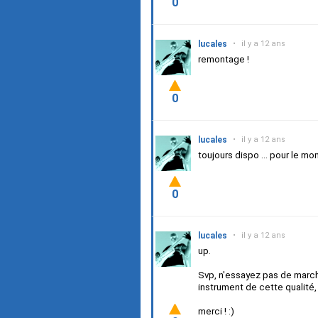
0
lucales
•
il y a 12 ans
remontage !
0
lucales
•
il y a 12 ans
toujours dispo ... pour le m
0
lucales
•
il y a 12 ans
up.
Svp, n'essayez pas de marcha
instrument de cette qualité, 
merci ! :)