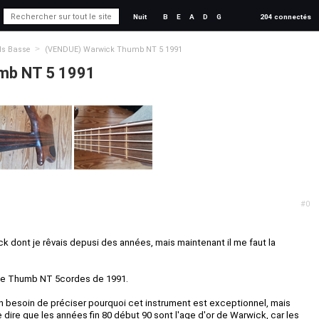
Nuit
B
E
A
D
G
204 connectés
>
ds Basse
(VENDUE) Warwick Thumb NT 5 1991
mb NT 5 1991
#0
ck dont je rêvais depusi des années, mais maintenant il me faut la
be Thumb NT 5cordes de 1991.
n besoin de préciser pourquoi cet instrument est exceptionnel, mais
e dire que les années fin 80 début 90 sont l'age d'or de Warwick, car les