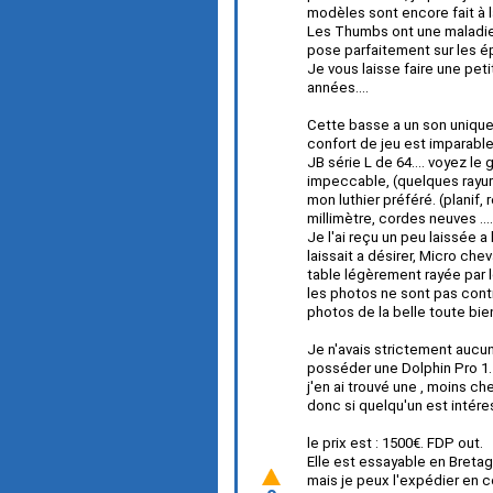
modèles sont encore fait à la
Les Thumbs ont une maladie g
pose parfaitement sur les épa
Je vous laisse faire une pe
années....
Cette basse a un son unique,
confort de jeu est imparable 
JB série L de 64.... voyez le 
impeccable, (quelques rayures
mon luthier préféré. (planif,
millimètre, cordes neuves ...
Je l'ai reçu un peu laissée a
laissait a désirer, Micro chev
table légèrement rayée par le
les photos ne sont pas contra
photos de la belle toute bie
Je n'avais strictement aucun i
posséder une Dolphin Pro 1.
j'en ai trouvé une , moins ch
donc si quelqu'un est intéress
le prix est : 1500€. FDP out.
Elle est essayable en Bretag
mais je peux l'expédier en co