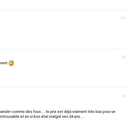
#1
#2
oment
#3
nder comme des fous..... le prix est déjà vraiment très bas pour un
introuvable et en si bon état malgré ses 24 ans....