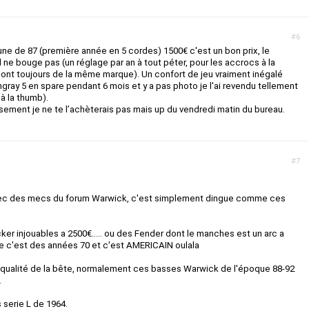
#6
ne de 87 (première année en 5 cordes) 1500€ c'est un bon prix, le
 ne bouge pas (un réglage par an à tout péter, pour les accrocs à la
 sont toujours de la même marque). Un confort de jeu vraiment inégalé
ngray 5 en spare pendant 6 mois et y a pas photo je l'ai revendu tellement
à la thumb).
ement je ne te l’achèterais pas mais up du vendredi matin du bureau.
#7
avec des mecs du forum Warwick, c'est simplement dingue comme ces
er injouables a 2500€..... ou des Fender dont le manches est un arc a
ue c'est des années 70 et c'est AMERICAIN oulala
 la qualité de la bête, normalement ces basses Warwick de l'époque 88-92
.
 serie L de 1964.