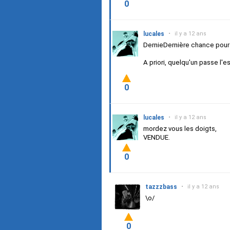
0
lucales
•
il y a 12 ans
DernieDernière chance pour f
A priori, quelqu'un passe l'es
0
lucales
•
il y a 12 ans
mordez vous les doigts,
VENDUE.
0
tazzzbass
•
il y a 12 ans
\o/
0