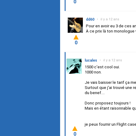
0
dd60
•
il y a 12 ans
Pour en avoir eu 3 de ces an
À ce prix là ton monologue 
0
lucales
•
il y a 12 ans
1500 c'est cool oui.
1000 non.
Je vais baisser le tarif ça 
Surtout que j'ai trouvé une 
du benef....
Donc proposez toujours !
Mais en étant raisonnable q
je peux fournir un Flight cas
0