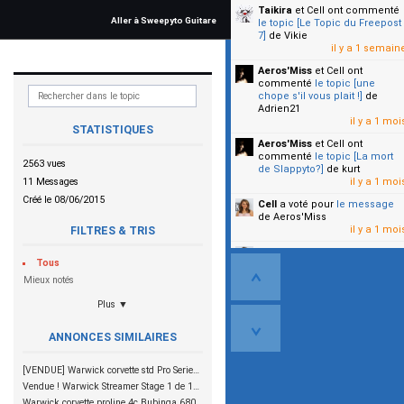
Taikira
et Cell
ont commenté
Aller à Sweepyto Guitare
le topic [Le Topic du Freepost
7]
de Vikie
il y a 1 semain
Aeros'Miss
et Cell
ont
commenté
le topic [une
chope s'il vous plait !]
de
Adrien21
il y a 1 moi
STATISTIQUES
Aeros'Miss
et Cell
ont
commenté
le topic [La mort
2563 vues
de Slappyto?]
de kurt
11 Messages
il y a 1 moi
Créé le 08/06/2015
Cell
a voté pour
le message
de Aeros'Miss
il y a 1 moi
FILTRES & TRIS
Cell
a voté pour
le message
Tous
de Malicia
il y a 1 moi
Mieux notés
Plus ▼
▼
ANNONCES SIMILAIRES
[VENDUE] Warwick corvette std Pro Series 4 cordes
Vendue ! Warwick Streamer Stage 1 de 1987 !
Warwick corvette proline 4c Bubinga 680€ --- VENDUE