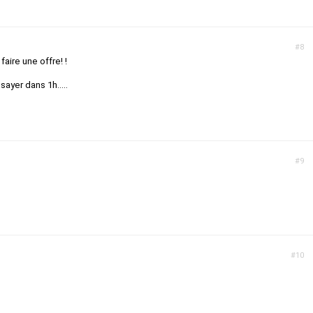
#8
aire une offre! !
sayer dans 1h.....
#9
#10