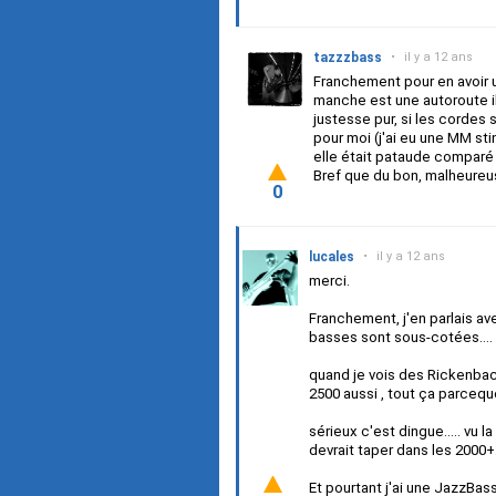
tazzzbass
•
il y a 12 ans
Franchement pour en avoir u
manche est une autoroute il
justesse pur, si les cordes
pour moi (j'ai eu une MM sti
elle était pataude comparé 
Bref que du bon, malheureus
0
lucales
•
il y a 12 ans
merci.
Franchement, j'en parlais 
basses sont sous-cotées....
quand je vois des Rickenback
2500 aussi , tout ça parceq
sérieux c'est dingue..... vu
devrait taper dans les 2000+
Et pourtant j'ai une JazzBass