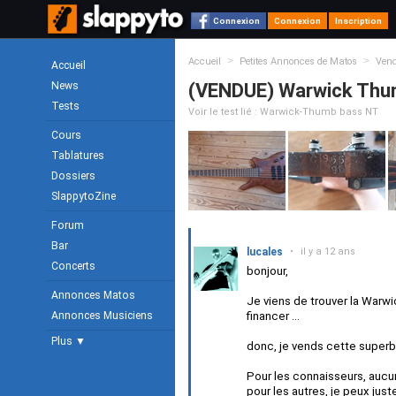
Connexion
Connexion
Inscription
>
>
Accueil
Petites Annonces de Matos
Ven
Accueil
News
(VENDUE) Warwick Thu
Tests
Voir le test lié : Warwick-Thumb bass NT
Cours
Tablatures
Dossiers
SlappytoZine
Forum
Bar
lucales
•
il y a 12 ans
Concerts
bonjour,
Annonces Matos
Je viens de trouver la Warwi
Annonces Musiciens
financer ...
Plus ▼
donc, je vends cette super
Pour les connaisseurs, aucu
pour les autres, je peux just