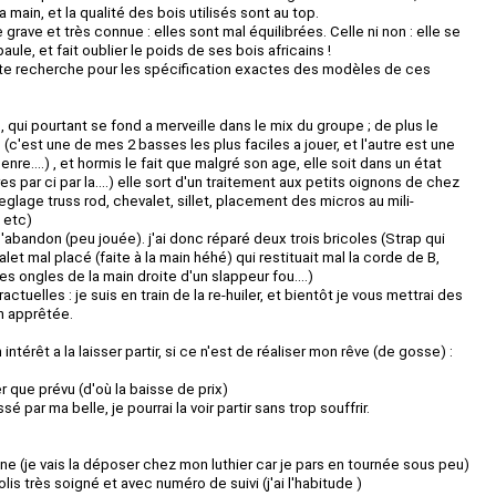
 main, et la qualité des bois utilisés sont au top.
rave et très connue : elles sont mal équilibrées. Celle ni non : elle se
ule, et fait oublier le poids de ses bois africains !
tite recherche pour les spécification exactes des modèles de ces
 qui pourtant se fond a merveille dans le mix du groupe ; de plus le
(c'est une de mes 2 basses les plus faciles a jouer, et l'autre est une
genre....) , et hormis le fait que malgré son age, elle soit dans un état
 par ci par la....) elle sort d'un traitement aux petits oignons de chez
 reglage truss rod, chevalet, sillet, placement des micros au mili-
. etc)
 l'abandon (peu jouée). j'ai donc réparé deux trois bricoles (Strap qui
alet mal placé (faite à la main héhé) qui restituait mal la corde de B,
s ongles de la main droite d'un slappeur fou....)
ctuelles : je suis en train de la re-huiler, et bientôt je vous mettrai des
n apprêtée.
ntérêt a la laisser partir, si ce n'est de réaliser mon rêve (de gosse) :
er que prévu (d'où la baisse de prix)
é par ma belle, je pourrai la voir partir sans trop souffrir.
ne (je vais la déposer chez mon luthier car je pars en tournée sous peu)
lis très soigné et avec numéro de suivi (j'ai l'habitude )