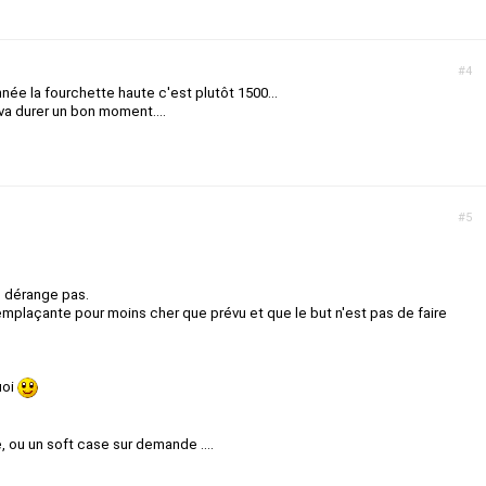
#4
née la fourchette haute c'est plutôt 1500...
va durer un bon moment....
#5
me dérange pas.
remplaçante pour moins cher que prévu et que le but n'est pas de faire
uoi
e, ou un soft case sur demande ....