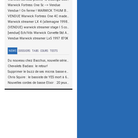
Warwick Fortress One 5c --> Vendue
Vendue ! On ferme ! WARWICK THUM BOLT ON 5 CORDES (A.M. 1997)
VENDUE Warwick Fortress One 4C made in Germany
Warwick streamer LX 4 (allemagne 1998) ---VENDUE---
(VENDUE) warwick streamer stage I 5 cordes mapple flamed - 1000€
[vendue] Ech/Vds Warwick Corvette Std Ash active MIG 2007
Vendue Warwick streamer Lx5 1997 870€
NEWS
DOSSIERS
TABS
COURS
TESTS
Du nouveau chez Bacchus, nouvelle série SCD
Chevalets Badass: le retour!
Supprimer le buzz de ses micros basse en reliant les aimants à la masse
Chris Squire : le bassiste de YES mort à 67 ans
Nouvelles cordes de basse Elixir : 20 jeux à tester !