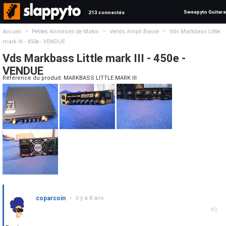
Sweepyto Guitare
213 connectés
>
>
>
Accueil
Petites Annonces de Matos
Vends Ampli Basse
Vds Markbass Little
mark III - 450e - VENDUE
Vds Markbass Little mark III - 450e -
VENDUE
Référence du produit: MARKBASS LITTLE MARK III
coparcoin
•
il y a 8 ans
#0