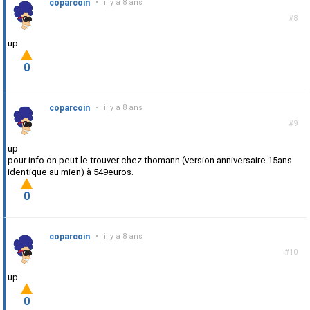
coparcoin
•
il y a 8 ans
#8
up
0
coparcoin
•
il y a 8 ans
#9
up
pour info on peut le trouver chez thomann (version anniversaire 15ans
identique au mien) à 549euros.
0
coparcoin
•
il y a 8 ans
#10
up
0