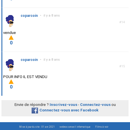
coparcoin
•
il y a 8 ans
#14
vendue
0
coparcoin
•
il y a 8 ans
#15
POUR INFO IL EST VENDU
0
Envie de répondre ?
Inscrivez-vous
-
Connectez-vous
ou
Connectez-vous avec Facebook
Mise à jour du site : 01 avr. 2021
webrox conseil informatique
Films à voir