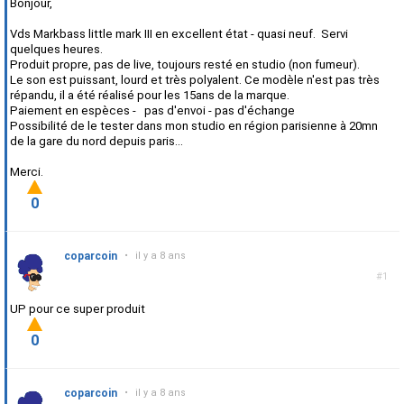
Bonjour,
Vds Markbass little mark III en excellent état - quasi neuf. Servi
quelques heures.
Produit propre, pas de live, toujours resté en studio (non fumeur).
Le son est puissant, lourd et très polyalent. Ce modèle n'est pas très
répandu, il a été réalisé pour les 15ans de la marque.
Paiement en espèces - pas d'envoi - pas d'échange
Possibilité de le tester dans mon studio en région parisienne à 20mn
de la gare du nord depuis paris...
Merci.
0
coparcoin
•
il y a 8 ans
#1
UP pour ce super produit
0
coparcoin
•
il y a 8 ans