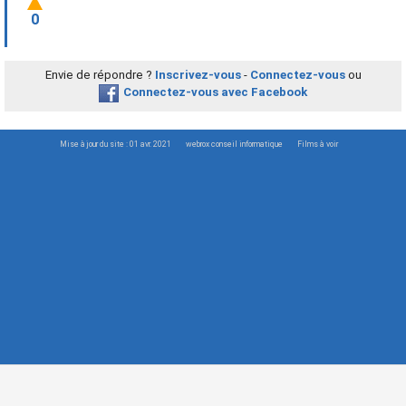
0
Envie de répondre ?
Inscrivez-vous
-
Connectez-vous
ou
Connectez-vous avec Facebook
Mise à jour du site : 01 avr. 2021
webrox conseil informatique
Films à voir