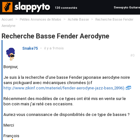
Sweepyto Guitare
130 connectés
>
>
>
Accueil
Petites Annonces de Matos
Achète Basse
Recherche Basse Fender
Aerodyne
Recherche Basse Fender Aerodyne
Snake75
•
il y a 9 mois
#0
Bonjour,
Je suis à la recherche d’une basse Fender japonaise aerodyne noire
sans pickguard avec mécaniques chromées (cf
http://www.zikinf.com/materiel/fender-aerodyne-jazz-bass,2896).
Récemment des modèles de ce types ont été mis en vente sur le
bon coin mais j’ai raté ces occasions.
Auriez-vous connaissance de disponibilités de ce type de basses ?
Merci
François