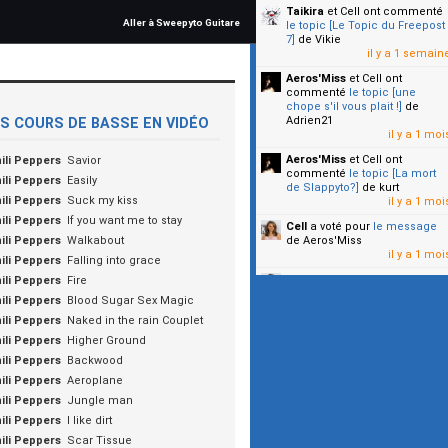
Taikira
et Cell
ont commenté
Aller à Sweepyto Guitare
le topic [Le Topic du Freepost
7]
de Vikie
il y a 1 semain
Aeros'Miss
et Cell
ont
commenté
le topic [une
chope s'il vous plait !]
de
Adrien21
S COURS DE BASSE EN VIDÉO
il y a 1 moi
Aeros'Miss
et Cell
ont
ili Peppers
Savior
commenté
le topic [La mort
ili Peppers
Easily
de Slappyto?]
de kurt
ili Peppers
Suck my kiss
il y a 1 moi
ili Peppers
If you want me to stay
Cell
a voté pour
le message
ili Peppers
Walkabout
de Aeros'Miss
il y a 1 moi
ili Peppers
Falling into grace
Cell
a voté pour
le message
ili Peppers
Fire
de Malicia
ili Peppers
Blood Sugar Sex Magic
il y a 1 moi
ili Peppers
Naked in the rain Couplet
▼
ili Peppers
Higher Ground
ili Peppers
Backwood
ili Peppers
Aeroplane
ili Peppers
Jungle man
ili Peppers
I like dirt
ili Peppers
Scar Tissue