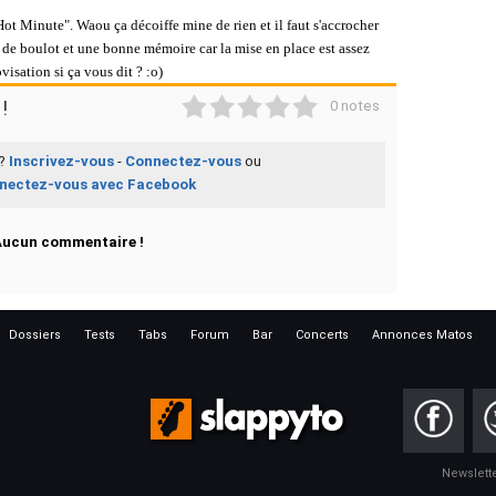
t Minute". Waou ça décoiffe mine de rien et il faut s'accrocher
 de boulot et une bonne mémoire car la mise en place est assez
visation si ça vous dit ? :o)
1
2
3
4
5
!
0 notes
 ?
Inscrivez-vous
-
Connectez-vous
ou
nectez-vous avec Facebook
Aucun commentaire !
Dossiers
Tests
Tabs
Forum
Bar
Concerts
Annonces Matos
Newslett