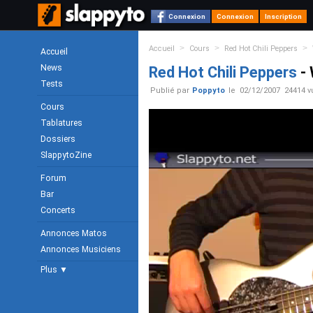
Connexion
Connexion
Inscription
>
>
>
Accueil
Cours
Red Hot Chili Peppers
Accueil
News
Red Hot Chili Peppers
-
Tests
Publié par
Poppyto
le
02/12/2007
24414 v
Cours
Tablatures
Dossiers
SlappytoZine
Forum
Bar
Concerts
Annonces Matos
Annonces Musiciens
Plus ▼