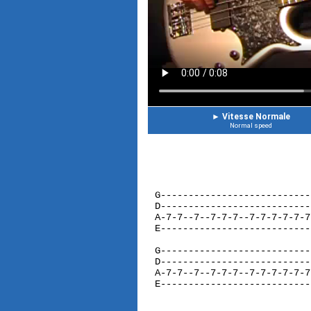
►
Vitesse Normale
Normal speed
G---------------------------
D---------------------------
A-7-7--7--7-7-7--7-7-7-7-7-7
E---------------------------
G---------------------------
D---------------------------
A-7-7--7--7-7-7--7-7-7-7-7-7
E----------------------------