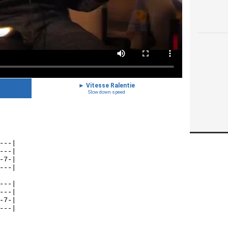
►
Vitesse Ralentie
Slow down speed
---|
---|
-7-|
---|
---|
---|
-7-|
--|
