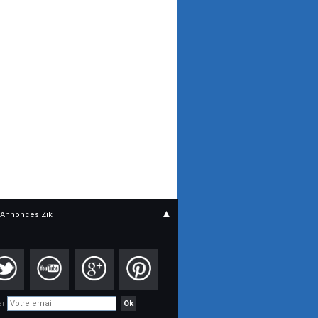
▲
Annonces Zik
er