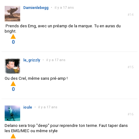
Damienlebegg
•
il y a 17 ans
#14
Prends des Emg, avec un préamp de la marque. Tu en auras du
bright.
0
le_grizzly
•
il y a 17 ans
#15
Ou des Crel, même sans pré-amp !
0
ioule
•
il y a 17 ans
#16
Delano sera trop "deep" pour reprendre ton terme. Faut taper dans
les EMG/MEC ou même style