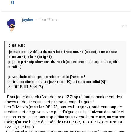
0
jaydee
•
il y a 17 ans
#17
cigale.hd
je suis assez déçu du
son bcp trop sourd (deep), pas assez
claquant, clair (bright)
.
je joue
principalement du rock
(creedence, zz top, muse, dire
strait...)
je voudrais changer de micro ! et là j'hésite !
entre les dimarzio ultra jazz (dp 149), et des bartolini (9j1
9CBJD S3/L3)
ou
Pour jouer du rock (Creedence et ZZtop) il faut normalement des
graves et des mediums et pas beaucoup d'aigues !
Les Di Marzio (mais
les DP123
, pas les Ultrajazz), ont beaucoup de
mediums et de graves avec peu d'aigues, un haut niveau de sortie et
un son un peu sale, pas trop défini qui traverse bien le mix, un vrai son
rock ! (j'ai une basse équipée de DM DP126, 1JB -DP123- et 1PB -DP
122-... ça le fait !)
Les Bartolini, plus sages et propres, eux aussi chargés en mediums