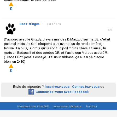
0
Bass-tringue
•
il y a 17 ans
#25
D'accord avec le Grizzly. J'avais mis des DiMarzzio sur ma JB, c'était
pas mal, mais les Crel claquent plus avec plus de rond derrière je
trouve ! En plus, je crois qu'ils sont un poil moins chers. Et aussi, tu
mets un Badass II et des cordes DR, et t'as le son Marcus assuré !!!
(Trace Elliot, jamais essayé. J'ai un Markbass, çà aussi çà claque
bien, un 2x10)
0
Envie de répondre ?
Inscrivez-vous
-
Connectez-vous
ou
Connectez-vous avec Facebook
Mise à jour du site : 01 avr. 2021
webrox conseil informatique
Films à voir