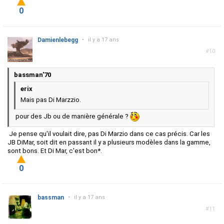
0
Damienlebegg
•
il y a 17 ans
#10
bassman'70
erix
Mais pas Di Marzzio.
pour des Jb ou de manière générale ?
Je pense qu'il voulait dire, pas Di Marzio dans ce cas précis. Car les
JB DiMar, soit dit en passant il y a plusieurs modèles dans la gamme,
sont bons. Et Di Mar, c'est bon*.
0
bassman
•
il y a 17 ans
#11