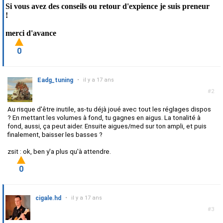
Si vous avez des conseils ou retour d'expience je suis preneur
!
merci d'avance
0
Eadg_tuning
•
il y a 17 ans
#2
Au risque d'être inutile, as-tu déjà joué avec tout les réglages dispos
? En mettant les volumes à fond, tu gagnes en aigus. La tonalité à
fond, aussi, ça peut aider. Ensuite aigues/med sur ton ampli, et puis
finalement, baisser les basses ?
zsit : ok, ben y'a plus qu'à attendre.
0
cigale.hd
•
il y a 17 ans
#3