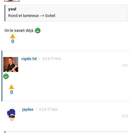
yool
Rond et lumineux --> Soleil
On le savait déjà.
0
cigale.hd
•
il y a 17 ans
#22
0
jaydee
•
il y a 17 ans
#23