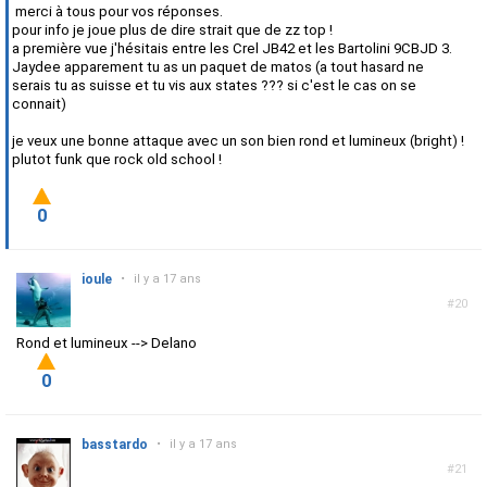
merci à tous pour vos réponses.
pour info je joue plus de dire strait que de zz top !
a première vue j'hésitais entre les Crel JB42 et les Bartolini 9CBJD 3.
Jaydee apparement tu as un paquet de matos (a tout hasard ne
serais tu as suisse et tu vis aux states ??? si c'est le cas on se
connait)
je veux une bonne attaque avec un son bien rond et lumineux (bright) !
plutot funk que rock old school !
0
ioule
•
il y a 17 ans
#20
Rond et lumineux --> Delano
0
basstardo
•
il y a 17 ans
#21