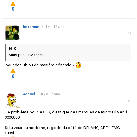
0
bassman
•
il y a 17 ans
#8
erix
Mais pas Di Marzzio.
pour des Jb ou de manière générale ?
0
acouel
•
il y a 17 ans
#9
Le problème pour les JB, c'est que des marques de micros il y en à
3000000.
Si tu veux du moderne, regarde du côté de DELANO, CREL, EMG
aussi...