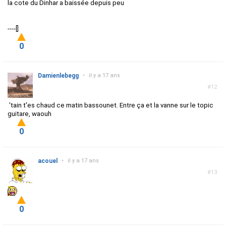
la cote du Dinhar a baissée depuis peu
----[]
0
Damienlebegg
•
il y a 17 ans
#12
'tain t'es chaud ce matin bassounet. Entre ça et la vanne sur le topic
guitare, waouh
0
acouel
•
il y a 17 ans
#13
0