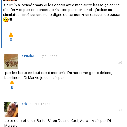
Salut j'y ai pensé ! mais vu les essais avec mon autre basse ça sonne
d'enfer !! et puis en concert je n'utilise pas mon ampli ! j'utilise un
simulateur line6 sur une sono digne de ce nom + un caisson de basse
!!!
0
binuche
•
il y a 17 ans
#6
pas les barto en tout cas à mon avis. Du moderne genre delano,
basslines... Di Marzio je connais pas.
0
erix
•
il y a 17 ans
#7
Je te conseille les Barto. Sinon Delano, Crel, Aero... Mais pas Di
Marzzio.