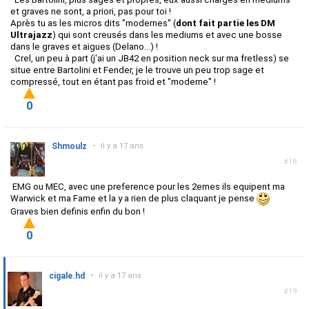
et graves ne sont, a priori, pas pour toi !
Après tu as les micros dits "modernes" (
dont fait partie les DM
Ultrajazz
) qui sont creusés dans les mediums et avec une bosse
dans le graves et aigues (Delano...) !
Crel, un peu à part (j'ai un JB42 en position neck sur ma fretless) se
situe entre Bartolini et Fender, je le trouve un peu trop sage et
compressé, tout en étant pas froid et "moderne" !
0
Shmoulz
•
il y a 17 ans
#18
EMG ou MEC, avec une preference pour les 2emes ils equipent ma
Warwick et ma Fame et la y a rien de plus claquant je pense
Graves bien definis enfin du bon !
0
cigale.hd
•
il y a 17 ans
#19