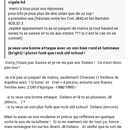
cigale.hd
merci à tous pour vos réponses.
pour info je joue plus de dire strait que de zz top !
a première vue j'hésitais entre les Crel JB42 et les Bartolini
9CBJD 3.
Jaydee apparement tu as un paquet de matos (a tout hasard ne
serais tu as suisse et tu vis aux states ??? si c'est le cas on se
connait)
je veux une bonne attaque avec un son bien rond et lumineux
(bright) ! plutot funk que rock old school !
Sorry, j'n'suis pas Suisse et je ne vis pas aux States !.. Ce n'est donc
pas moi !
Je n'ai pas un paquet de matos, seulement 2 basses (1 fretless 4c
Aquilina avec 1 Q-tuner et Crel + 4 piezos, ensuite une Ibanez
frettée avec 2 DM d'époque -1988/1989) !
- si tu veux une bonne attaque : Delano et là tu as plusieurs JB
(Alnico, ...)
*
- si tu veux un son plus funk que rock old school : Delano (encore)
Mais tu auras un son moderne et précis qui reflètera en quelque
sorte le son de ta lutherie !.. Si tu es vraiment sûr de tout ça, fonce...
mais renseigne-toi sur les divers JB Delano... et vérifie que le son de