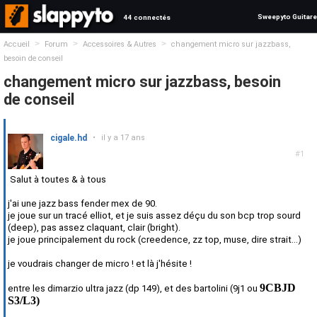
Sweepyto Guitare
44 connectés
>
>
>
Accueil
Forum
Accessoires & Autres
changement micro sur jazzbass,
besoin de conseil
changement micro sur jazzbass, besoin
de conseil
cigale.hd
•
il y a 17 ans
#1
Salut à toutes & à tous
j'ai une jazz bass fender mex de 90.
je joue sur un tracé elliot, et je suis assez déçu du son bcp trop sourd
(deep), pas assez claquant, clair (bright).
je joue principalement du rock (creedence, zz top, muse, dire strait...)
je voudrais changer de micro ! et là j'hésite !
9CBJD
entre les dimarzio ultra jazz (dp 149), et des bartolini (9j1 ou
S3/L3)