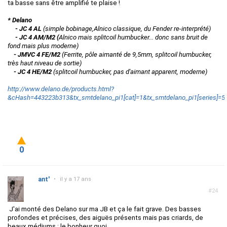
ta basse sans être amplifié te plaise !
* Delano
- JC 4 AL
(simple bobinage,Alnico classique, du Fender re-interprété)
- JC 4 AM/M2 (
Alnico mais splitcoil humbucker... donc sans bruit de
fond mais plus moderne)
- JMVC 4 FE/M2
(Ferrite, pôle aimanté de 9,5mm,
splitcoil humbucker,
très haut niveau de sortie)
- JC 4 HE/M2
(
splitcoil humbucker, pas d'aimant apparent, moderne)
http://www.delano.de/products.html?
&cHash=443223b313&tx_smtdelano_pi1[cat]=1&tx_smtdelano_pi1[series]=5&
0
ant'
•
il y a 17 ans
#24
J'ai monté des Delano sur ma JB et ça le fait grave. Des basses
profondes et précises, des aiguës présents mais pas criards, de
beaux médiums : le bonheur quoi.