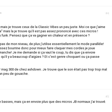
ns
#4
 mais je trouve ceux de la Classic Vibes un peu juste. Moi ce que j'aime
La" mais la je trouve qu'il est pas assez prononcé avec ces micros !
u funk. Pensez que ça va gagner en chaleur et en présence ?
 pas de mon niveau, de plus j'utilise essentiellement le mode parallèle!
e assez bourrine donc pour mieux faire claquer mes cordes je joue
 manche! Je me demande si ça vaut le coup, tu dis que ça envoie
 qu'il y a beaucoup d'aigües ? Et c'est genre choquant ou ça passe
ur mag 300 de chez ashdown. Je trouve que le son était pas trop trop mal
un peu de gouache.
#5
e basses, mais ça en envoie plus que des micros JB normaux j'ai trouvé.