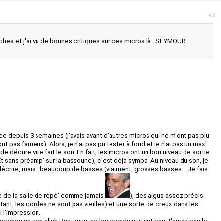
#2
ches et j'ai vu de bonnes critiques sur ces micros là : SEYMOUR
ee depuis 3 semaines (j'avais avant d'autres micros qui ne m'ont pas plu
nt pas fameux). Alors, je n'ai pas pu tester à fond et je n'ai pas un max'
 de décrire vite fait le son. En fait, les micros ont un bon niveau de sortie
Et sans préamp' sur la bassoune), c'est déjà sympa. Au niveau du son, je
décrire, mais : beaucoup de basses (vraiment, grosses basses... Je fais
ne de la salle de répé' comme jamais
), des aigus assez précis
tant, les cordes ne sont pas vieilles) et une sorte de creux dans les
 l'impression.
erches un son allah Pastorius, ne les prends surtout pas, t'auras pas le