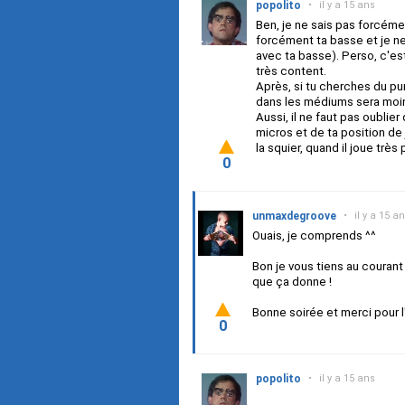
popolito
•
il y a 15 ans
Ben, je ne sais pas forcémen
forcément ta basse et je n
avec ta basse). Perso, c'est l
très content.
Après, si tu cherches du pu
dans les médiums sera moin
Aussi, il ne faut pas oublie
micros et de ta position de
la squier, quand il joue trè
0
unmaxdegroove
•
il y a 15 a
Ouais, je comprends ^^
Bon je vous tiens au courant
que ça donne !
Bonne soirée et merci pour l'
0
popolito
•
il y a 15 ans