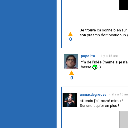
Je trouve ça sonne bien sur 
son preamp doit beaucoup y
0
popolito
•
il y a 15 ans
Y'a de l'idée (même si je n
basse
..)
0
unmaxdegroove
•
il y a 15 a
attends j'ai trouvé mieux !
Sur une squier en plus !