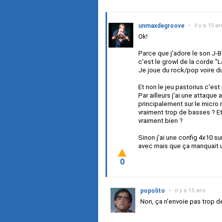
unmaxdegroove
•
il y a 15 a
Ok!
Parce que j'adore le son J-B
c'est le growl de la corde "
Je joue du rock/pop voire d
Et non le jeu pastorius c'est
Par ailleurs j'ai une attaqu
principalement sur le micro
vraiment trop de basses ? Et
vraiment bien ?
Sinon j'ai une config 4x10 s
avec mais que ça manquait 
0
popolito
•
il y a 15 ans
Non, ça n'envoie pas trop d