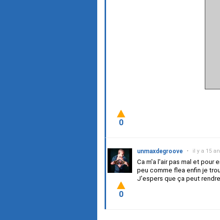
0
unmaxdegroove
•
il y a 15 a
Ca m'a l'air pas mal et pour 
peu comme flea enfin je tro
J'espers que ça peut rendre 
0