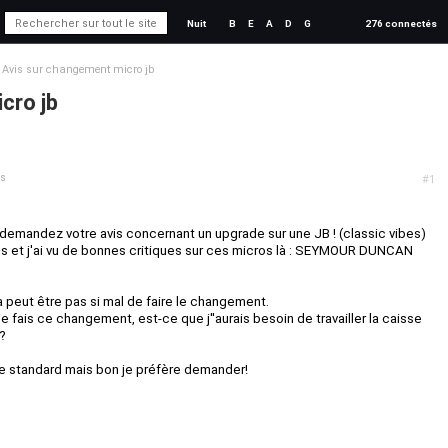
Nuit
B
E
A
D
G
276 connectés
Avis sur changement micro jb
cro jb
ns
#1
demandez votre avis concernant un upgrade sur une JB ! (classic vibes)
es et j'ai vu de bonnes critiques sur ces micros là : SEYMOUR DUNCAN
a peut être pas si mal de faire le changement.
e fais ce changement, est-ce que j''aurais besoin de travailler la caisse
 ?
lle standard mais bon je préfère demander!