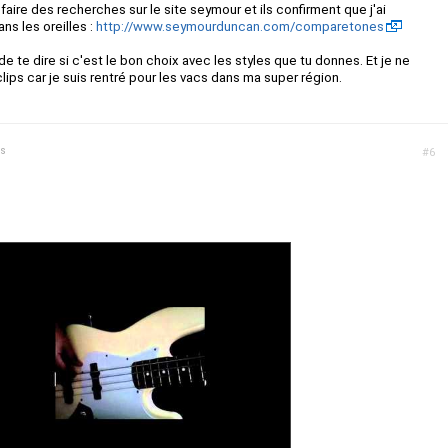
e faire des recherches sur le site seymour et ils confirment que j'ai
s les oreilles :
http://www.seymourduncan.com/comparetones
 de te dire si c'est le bon choix avec les styles que tu donnes. Et je ne
lips car je suis rentré pour les vacs dans ma super région.
ns
#6