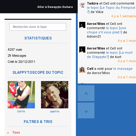
Taikira
et Cell
ont commenté
Aller à Sweepyto Guitare
le topic [Le Topic du Freepost
7]
de Vikie
il y a 1 semain
Aeros'Miss
et Cell
ont
commenté
le topic [une
chope s'il vous plait !]
de
Adrien21
STATISTIQUES
il y a 1 moi
Aeros'Miss
et Cell
ont
4257 vues
commenté
le topic [La mort
29 Messages
de Slappyto?]
de kurt
il y a 1 moi
Créé le 20/12/2011
Cell
a voté pour
le message
SLAPPYTOSCOPE DU TOPIC
de Aeros'Miss
il y a 1 moi
Cell
a voté pour
le message
de Malicia
il y a 1 moi
▼
Gorille
popolito
FILTRES & TRIS
Tous