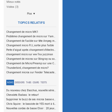
Mieux notés
Vidéos (3)
Plus ▼
TOPICS RELATIFS
Changement de micro MK1
Problème changement de micro sur Yamaha BB 2004
Changement de fusible sur tête Ampeg micro CL
Changement micro P/J, sortie plus faible
Perte d’aiguë après changement d'électronique et micros sur jazz bass
changement micro sur ww fna jazzman
Changement de micros sur Stingray ou solution ? (aimants aiguisés?)
Changement de Micro/Preamp sur une Cort GB75
Thunderbird, changement de micro?
Changement micros sur Fender Telecaster Basse
NEWS
DOSSIERS
TABS
COURS
TESTS
Du nouveau chez Bacchus, nouvelle série SCD
Chevalets Badass: le retour!
Supprimer le buzz de ses micros basse en reliant les aimants à la masse
Chris Squire : le bassiste de YES mort à 67 ans
Nouvelles cordes de basse Elixir : 20 jeux à tester !