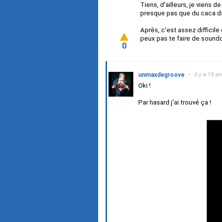
Tiens, d'ailleurs, je viens d
presque pas que du caca dan
Après, c'est assez difficile
peux pas te faire de soundc
0
unmaxdegroove
•
il y a 15 a
Oki !
Par hasard j'ai trouvé ça !