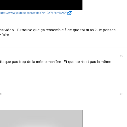
http://www.youtube.com/watch?v=IGYM4smKA0Y
sa video ! Tu trouve que ça ressemble à ce que toi tu as ? Je penses
 faire
#7
'attaque pas trop de la même manière.. Et que ce n'est pas la même
ns
#8