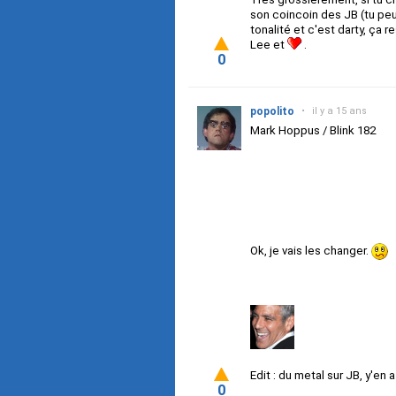
son coincoin des JB (tu peu
tonalité et c'est darty, ça 
Lee et
.
0
popolito
•
il y a 15 ans
Mark Hoppus / Blink 182
Ok, je vais les changer.
Edit : du metal sur JB, y'en 
0