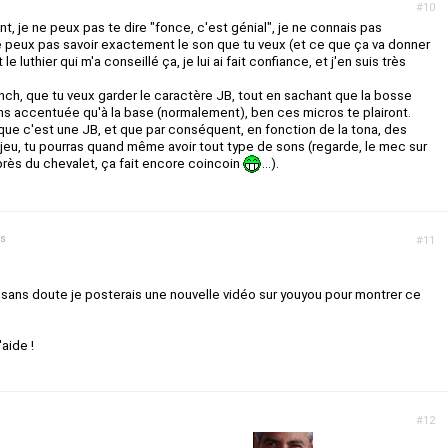
#10
t, je ne peux pas te dire "fonce, c'est génial", je ne connais pas
e peux pas savoir exactement le son que tu veux (et ce que ça va donner
e luthier qui m'a conseillé ça, je lui ai fait confiance, et j'en suis très
nch, que tu veux garder le caractère JB, tout en sachant que la bosse
s accentuée qu'à la base (normalement), ben ces micros te plairont.
r que c'est une JB, et que par conséquent, en fonction de la tona, des
 jeu, tu pourras quand même avoir tout type de sons (regarde, le mec sur
s près du chevalet, ça fait encore coincoin
...).
ns
#11
 sans doute je posterais une nouvelle vidéo sur youyou pour montrer ce
aide !
#12