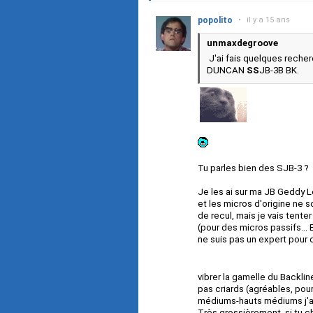
popolito
•
il y a 15 ans
unmaxdegroove
J'ai fais quelques recher
DUNCAN
SS
JB-3B BK.
Tu parles bien des SJB-3 ?
Je les ai sur ma JB Geddy L
et les micros d'origine ne so
de recul, mais je vais tenter
(pour des micros passifs... 
ne suis pas un expert pour 
vibrer la gamelle du Backli
pas criards (agréables, pour
médiums-hauts médiums j'ai
Très grossièrement, si tu ch