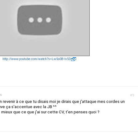
http://www.youtube.com/watch?v=Lw5o0B-lv50
ns
#9
en revenir à ce que tu disais moi je dirais que j'attaque mes cordes un
uve ça s'accentue avec la JB ^^
mieux que ce que j'ai sur cette CV, t'en penses quoi ?