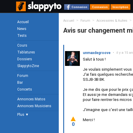
Connexion
Connexion
Inscription
>
>
>
Accueil
Forum
Accessoires & Autres
Accueil
News
Avis sur changement mi
Tests
Cours
Tablatures
unmaxdegroove
•
il y a 15 a
Dossiers
Salut à tous !
SlappytoZine
Je voulais simplement vous 
J'ai fais quelques recherch
Forum
SSJB-3B BK.
Bar
Concerts
Je me dis que pour le prix ç
Et aussi je me demandais si j
Annonces Matos
pour faire rentrer les micros
Annonces Musiciens
J'imagine que c'est une tai
Plus ▼
Merci !
0