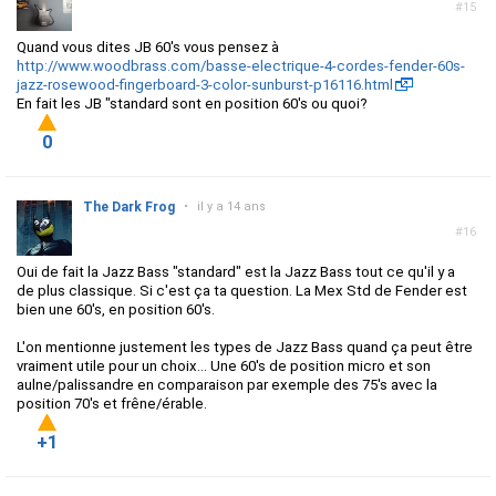
#15
Quand vous dites JB 60's vous pensez à
http://www.woodbrass.com/basse-electrique-4-cordes-fender-60s-
jazz-rosewood-fingerboard-3-color-sunburst-p16116.html
En fait les JB "standard sont en position 60's ou quoi?
0
The Dark Frog
•
il y a 14 ans
#16
Oui de fait la Jazz Bass "standard" est la Jazz Bass tout ce qu'il y a
de plus classique. Si c'est ça ta question. La Mex Std de Fender est
bien une 60's, en position 60's.
L'on mentionne justement les types de Jazz Bass quand ça peut être
vraiment utile pour un choix... Une 60's de position micro et son
aulne/palissandre en comparaison par exemple des 75's avec la
position 70's et frêne/érable.
+1