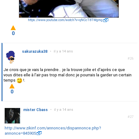
https://www.youtube.com/watch?v=qNCcT8TWgmg
0
sakurazuka38
•
il y a 14 ans
#26
Je crois que je vais la prendre... je la trouve jolie et d'après ce que
vous dites elle à l'air pas trop mal donc je pourrais la garder un certain
temps
!.
0
mister Cbass
•
il y a 14 ans
#27
http://www.zikinf.com/annonces/dispannonce.php?
annonce=845905