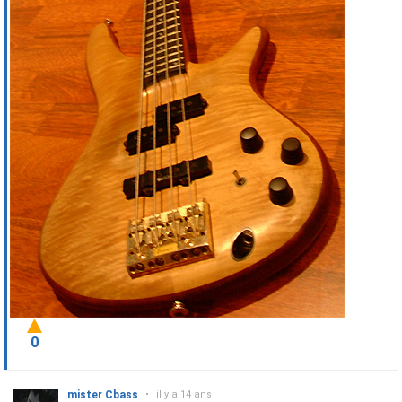
0
mister Cbass
•
il y a 14 ans