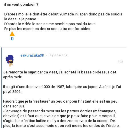
il en veut combien ?
D'après moi elle doit être début 90 made in japan donc pas de soucis
la dessus je pense.
D'après la vidéo le son ne me semble pas mal du tout.
En plus les manches des sr sont ultra confortables.
0
sakurazuka38
•
il y a 14 ans
#28
Je remonte le sujet car ça y est, j'ai acheté la basse ci-dessus cet
après midi!
Il s'agit d'une ibanez sr1000 de 1987, fabriquée au japon. Au final je l'ai
payé 350€.
Faudrait que je la "restaure" un peu car pour l'instant elle est un peu
dans son jus.
J'envisage de passer du miror sur les parties dorées (mécaniques,
chevalet) et il faut que je vois ce que je peux faire pour le corps. Il
s'agit d’une finition huilée et il y a des zones avec de la crasse. De
plus, la teinte s'est assombrie et on voit moins les ondes de l'érable,