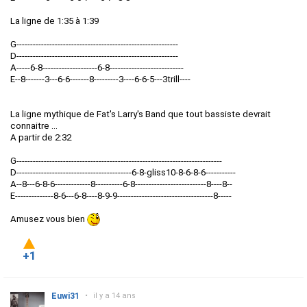
La ligne de 1:35 à 1:39
G-----------------------------------------------------------
D-----------------------------------------------------------
A-----6-8--------------------6-8---------------------------
E--8-------3---6-6-------8---------3----6-6-5---3trill----
La ligne mythique de Fat's Larry's Band que tout bassiste devrait
connaitre ...
A partir de 2:32
G---------------------------------------------------------------------------
D------------------------------------------6-8-gliss10-8-6-8-6-----------
A--8---6-8-6-------------8----------6-8--------------------------8----8--
E--------------8-6---6-8----8-9-9-----------------------------------8-----
Amusez vous bien
+1
Euwi31
•
il y a 14 ans