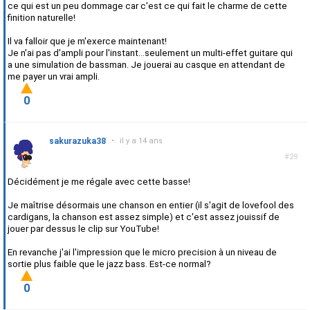
ce qui est un peu dommage car c'est ce qui fait le charme de cette
finition naturelle!
Il va falloir que je m'exerce maintenant!
Je n'ai pas d'ampli pour l'instant...seulement un multi-effet guitare qui
a une simulation de bassman. Je jouerai au casque en attendant de
me payer un vrai ampli.
0
sakurazuka38
•
il y a 14 ans
#29
Décidément je me régale avec cette basse!
Je maîtrise désormais une chanson en entier (il s'agit de lovefool des
cardigans, la chanson est assez simple) et c'est assez jouissif de
jouer par dessus le clip sur YouTube!
En revanche j'ai l'impression que le micro precision à un niveau de
sortie plus faible que le jazz bass. Est-ce normal?
0