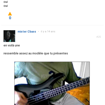
oui
oui
0
mister Cbass
•
il y a 14 ans
#25
en voilà une
ressemble assez au modèle que tu présentes