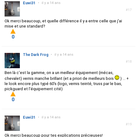
Euwi31
•
il y a 14 ans
#17
Ok merci beaucoup, et quelle différence il y a entre celle que j'ai
mise et une standard?
0
The Dark Frog
•
il y a 14 ans
#18
Ben là c'est la gamme, on a un meilleur équipement (mécas,
chevalet) vernis manche brillant (et a priori de meilleurs bois
) ... +
le look encore plus typé 60's (logo, vernis teinté, truss par le bas,
pickguard et l'équipement cité)
0
Euwi31
•
il y a 14 ans
#19
Ok merci beaucoup pour tes explications précieuses!