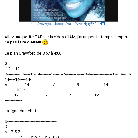
http://www.youtube.com/watch?v=cnNyxy7XPfs
Allez une petite TAB sur la video d'IAM, j'ai un peu le temps, j'espere
ne pas faire d'erreur
Le plan Crawford de 3:57 à 4:06
G-------------------------------------------------------------------------------------------------
-12----12------
D----------12-----13-14---------5-----6-7---------7-----8-9------------------12-13---12-
14-----14-----14-
A--------------14-------------------7------------------9--------------------14-------------------
----------trille
E------12---------------------5------------------7-------------------12---------------------------
--------------
La ligne du début
G----------------------------------------
D----------------------------------------
A---7-5-7-------------------------------
E-----------5-------5-6-7----5-7--8-8--