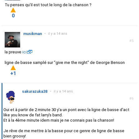
Tu penses qu'il est tout le long de la chanson ?
0
musikman
•
il y a 14 ans
#5
la preuve
ici
ligne de basse samplé sur "give me the night" de George Benson
+1
sakurazuka38
•
il y a 14 ans
#6
Oui et à partir de 2 minute 30 y'a un pont avec la ligne de basse d'act
like you know de fat larry's band.
Et à la 4ème minute idem mais je ne connais pas la chanson!
Je rêve de me mettre à la basse pour ce genre de ligne de basse
bien groovy!