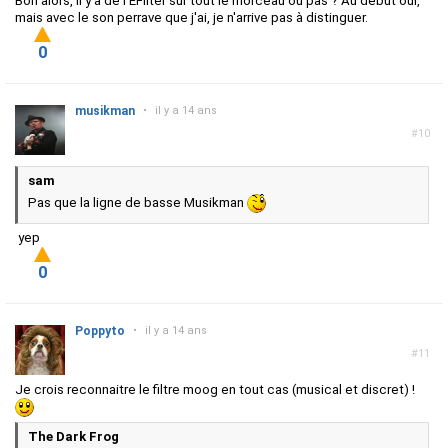
Bon alors, il y a de l'EFilter sur tout le morceau ou pas ? Au début oui,
mais avec le son perrave que j'ai, je n'arrive pas à distinguer.
0
musikman
•
il y a 14 ans
#10
sam
Pas que la ligne de basse Musikman
yep
0
Poppyto
•
il y a 14 ans
#11
Je crois reconnaitre le filtre moog en tout cas (musical et discret) !
The Dark Frog