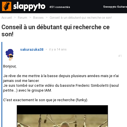
Sweepyto Guitare
451 connectés
>
>
>
Accueil
Forum
Basses
Conseil à un débutant qui recherche ce son!
Conseil à un débutant qui recherche ce
son!
sakurazuka38
•
il y a 14 ans
#1
Bonjour,
Je rêve de me mettre à la basse depuis plusieurs années mais je n'ai
jamais osé me lancer.
Je suis tombé sur cette vidéo du bassiste Frederic Simboletti (raoul
petite...) avec le groupe IAM.
C'est exactement le son que je recherche (funky).