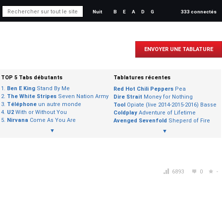
Nuit
B
E
A
D
G
333 connectés
ENVOYER UNE TABLATURE
TOP 5 Tabs débutants
Tablatures récentes
Ben E King
Stand By Me
Red Hot Chili Peppers
Pea
The White Stripes
Seven Nation Army
Dire Strait
Money for Nothing
Téléphone
un autre monde
Tool
Opiate (live 2014-2015-2016) Basse
U2
With or Without You
Coldplay
Adventure of Lifetime
Nirvana
Come As You Are
Avenged Sevenfold
Sheperd of Fire
▼
▼
6893
0
-