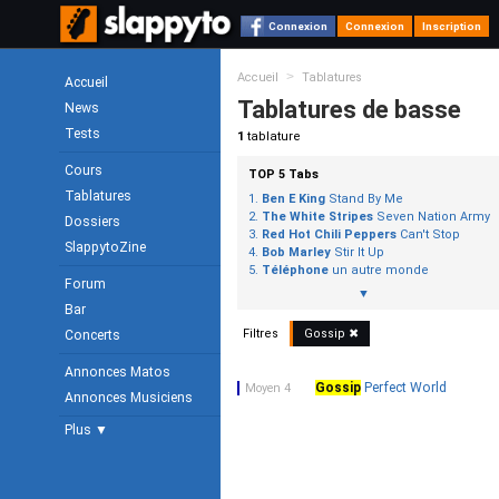
Connexion
Connexion
Inscription
>
Accueil
Tablatures
Accueil
Tablatures de basse
News
Tests
1
tablature
Cours
TOP 5 Tabs
Tablatures
Ben E King
Stand By Me
The White Stripes
Seven Nation Army
Dossiers
Red Hot Chili Peppers
Can't Stop
SlappytoZine
Bob Marley
Stir It Up
Téléphone
un autre monde
Forum
▼
Bar
Filtres
Gossip
✖
Concerts
Annonces Matos
Gossip
Perfect World
Moyen 4
Annonces Musiciens
Plus ▼