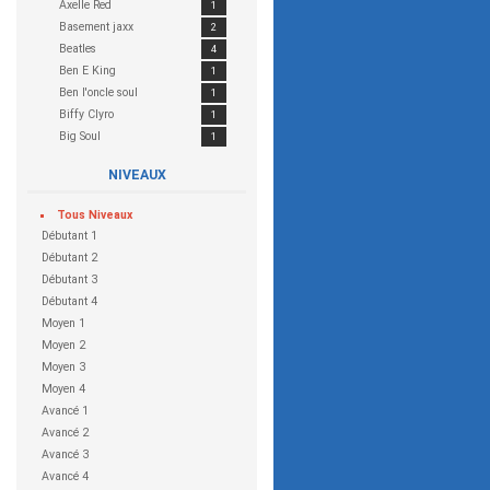
Axelle Red
1
Basement jaxx
2
Beatles
4
Ben E King
1
Ben l'oncle soul
1
Biffy Clyro
1
Big Soul
1
Billy Talent
1
NIVEAUX
Black keys
2
Black Sabbath
1
Tous
Niveaux
Blur
4
Débutant 1
Bob Marley
6
Débutant 2
Bobby Hebb
1
Débutant 3
Bon Jovi
1
Débutant 4
Booker T & The MGs
1
Moyen 1
Bria Valente
1
Moyen 2
Bruno Mars
4
Moyen 3
C2C
2
Moyen 4
Cake
1
Avancé 1
Calogero
5
Avancé 2
Calvin Harris
3
Avancé 3
Canned Head
1
Avancé 4
Cat Stevens
1