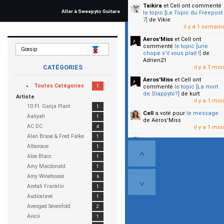
Taikira
et Cell
ont commenté
Aller à Sweepyto Guitare
le topic [Le Topic du Freepost
7]
de Vikie
il y a 1 semain
Aeros'Miss
et Cell
ont
commenté
le topic [une
chope s'il vous plait !]
de
Adrien21
CATÉGORIES
il y a 1 moi
Aeros'Miss
et Cell
ont
Toutes
Catégories
1
commenté
le topic [La mort
de Slappyto?]
de kurt
Artiste
il y a 1 moi
10 Ft. Ganja Plant
1
Cell
a voté pour
le message
Aaliyah
1
de Aeros'Miss
AC DC
4
il y a 1 moi
Alan Braxe & Fred Falke
1
Cell
a voté pour
le message
Alborosie
1
de Malicia
il y a 1 moi
Aloe Blacc
1
Amy Macdonald
1
▼
Amy Winehouse
6
Aretah Franklin
1
Audioslave
1
Avenged Sevenfold
2
Avicii
1