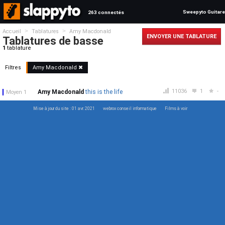
Sweepyto Guitare
263 connectés
>
>
Accueil
Tablatures
Amy Macdonald
ENVOYER UNE TABLATURE
Tablatures de basse
1
tablature
Filtres
Amy Macdonald ✖
11036
1
-
Amy Macdonald
this is the life
Moyen 1
Mise à jour du site : 01 avr. 2021
webrox conseil informatique
Films à voir