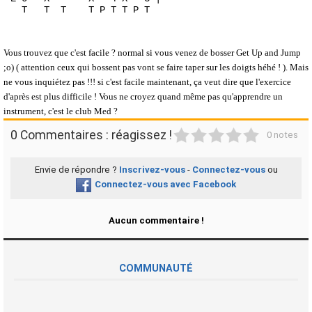
  T   T  T    T P T T P T

Vous trouvez que c'est facile ? normal si vous venez de bosser Get Up and Jump
;o) ( attention ceux qui bossent pas vont se faire taper sur les doigts héhé ! ). Mais
ne vous inquiétez pas !!! si c'est facile maintenant, ça veut dire que l'exercice
d'après est plus difficile ! Vous ne croyez quand même pas qu'apprendre un
instrument, c'est le club Med ?
1
2
3
4
5
0 Commentaires : réagissez !
0 notes
Envie de répondre ?
Inscrivez-vous
-
Connectez-vous
ou
Connectez-vous avec Facebook
Aucun commentaire !
COMMUNAUTÉ