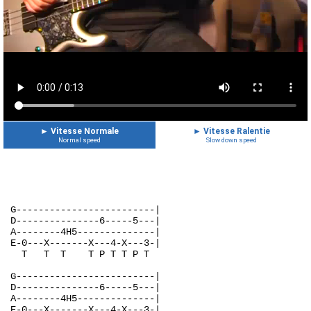
►
Vitesse Normale
►
Vitesse Ralentie
Normal speed
Slow down speed
G-------------------------|
D---------------6-----5---|
A--------4H5--------------|
E-0---X-------X---4-X---3-|
  T   T  T    T P T T P T  
G-------------------------|
D---------------6-----5---|
A--------4H5--------------|
E-0---X-------X---4-X---3-|