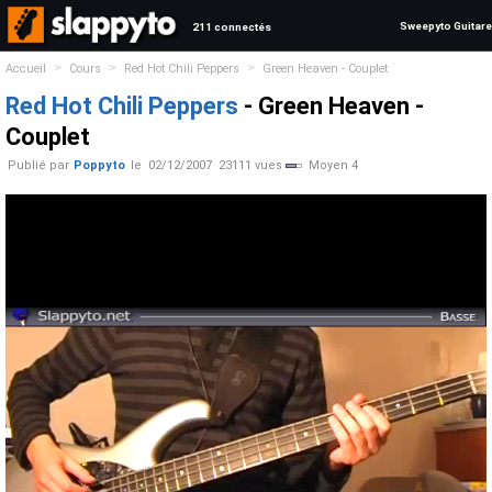
Sweepyto Guitare
211 connectés
>
>
>
Accueil
Cours
Red Hot Chili Peppers
Green Heaven - Couplet
Red Hot Chili Peppers
- Green Heaven -
Couplet
Publié par
Poppyto
le
02/12/2007
23111 vues
Moyen 4