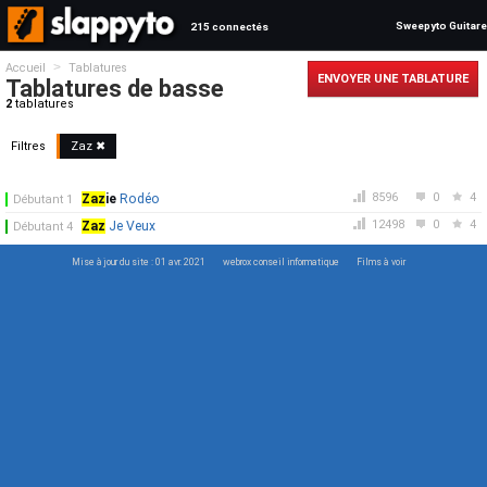
Sweepyto Guitare
215 connectés
>
Accueil
Tablatures
ENVOYER UNE TABLATURE
Tablatures de basse
2
tablatures
Filtres
Zaz
✖
8596
0
4
Zaz
ie
Rodéo
Débutant 1
12498
0
4
Zaz
Je Veux
Débutant 4
Mise à jour du site : 01 avr. 2021
webrox conseil informatique
Films à voir