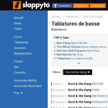
Connexion
Connexion
Inscription
>
>
Accueil
Tablatures
Kool & the Gang
Accueil
Tablatures de basse
News
Tests
6
tablatures
Cours
TOP 5 Tabs
Tablatures
Ben E King
Stand By Me
The White Stripes
Seven Nation Army
Dossiers
Red Hot Chili Peppers
Can't Stop
SlappytoZine
Bob Marley
Stir It Up
Téléphone
un autre monde
Forum
▼
Bar
Filtres
Kool & the Gang ✖
Concerts
Annonces Matos
Kool & the Gang
BIG FUN
Moyen 1
Annonces Musiciens
Kool & the Gang
Fresh
Débutant 1
Plus ▼
Kool & the Gang
Get Down On
Débutant 3
Kool & the Gang
Hollywood 
Débutant 3