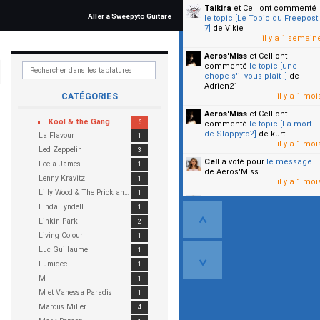
KC & The Sunshine Band
Taikira
et Cell
ont commenté
1
Aller à Sweepyto Guitare
le topic [Le Topic du Freepost
Keni Burke
1
7]
de Vikie
Keziah Jones
1
il y a 1 semain
Kill the Young
1
Aeros'Miss
et Cell
ont
King Bees
1
commenté
le topic [une
chope s'il vous plait !]
de
King Floyd
1
Adrien21
Kings Of Leon
2
CATÉGORIES
il y a 1 moi
Kleeer
1
Aeros'Miss
et Cell
ont
Kool & the Gang
6
commenté
le topic [La mort
de Slappyto?]
de kurt
La Flavour
1
il y a 1 moi
Led Zeppelin
3
Cell
a voté pour
le message
Leela James
1
de Aeros'Miss
Lenny Kravitz
1
il y a 1 moi
Lilly Wood & The Prick and Robin Schulz
1
Cell
a voté pour
le message
Linda Lyndell
1
de Malicia
il y a 1 moi
Linkin Park
2
Living Colour
1
▼
Luc Guillaume
1
Lumidee
1
M
1
M et Vanessa Paradis
1
Marcus Miller
4