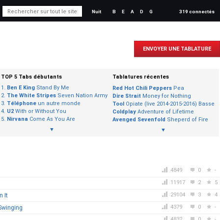
Nuit
B
E
A
D
G
319 connectés
ENVOYER UNE TABLATURE
TOP 5 Tabs débutants
Tablatures récentes
Ben E King
Stand By Me
Red Hot Chili Peppers
Pea
The White Stripes
Seven Nation Army
Dire Strait
Money for Nothing
Téléphone
un autre monde
Tool
Opiate (live 2014-2015-2016) Basse
U2
With or Without You
Coldplay
Adventure of Lifetime
Nirvana
Come As You Are
Avenged Sevenfold
Sheperd of Fire
▼
▼
4849
0
-
11917
2
5
29104
3
4
 It
4379
0
-
Swinging
4832
0
-