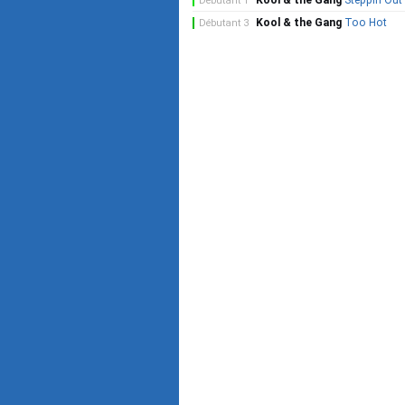
Kool & the Gang
Steppin Out
Débutant 1
Kool & the Gang
Too Hot
Débutant 3