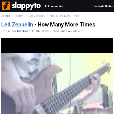
Sweepyto Guitare
212 connectés
>
>
>
Accueil
Cours
Led Zeppelin
How Many More Times
Led Zeppelin
- How Many More Times
Publié par
blackwolf
le
31/03/2006
20236 vues
Moyen 1