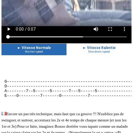
►
Vitesse Normale
►
Vitesse Ralentie
Normal speed
Slow down speed
G-----------------------------------------------------
D-----------------------------------------------------
A--------7--5------5-------7---5------5---------------
E----0---------7-------0-----------7-------------------
Encore un pas très technique, mais faut que ca groove !!! N'oubliez pas de
swinguer, et surtout, accentuez les 2e et 4e temps de chaque mesure (et non les
1er et 3e) Pour ce faire, imaginez Bonzo derrière vous tapant comme un malade
sur la caisse claire sur les 2e et 4e temps... (Normalement la on y arrive :oP)