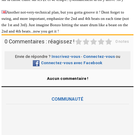
Another not-very-technical plan, but you gotta groove it ! Dont forget to
swing, and more important, emphasize the 2nd and 4th beats on each time (not
the 1st and 3rd). Just imagine Bonzo hitting the snare drum like a beast on the
2nd and 4th beats...now you get it !
1
2
3
4
5
0 Commentaires : réagissez !
0 notes
Envie de répondre ?
Inscrivez-vous
-
Connectez-vous
ou
Connectez-vous avec Facebook
Aucun commentaire !
COMMUNAUTÉ